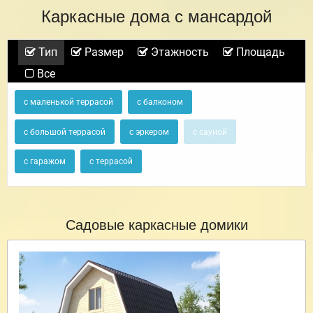
Каркасные дома с мансардой
Тип
Размер
Этажность
Площадь
Все
с маленькой террасой
с балконом
с большой террасой
с эркером
с сауной
с гаражом
с террасой
Садовые каркасные домики