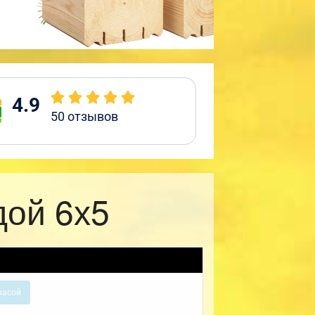
4.9
50
отзывов
дой 6х5
расой