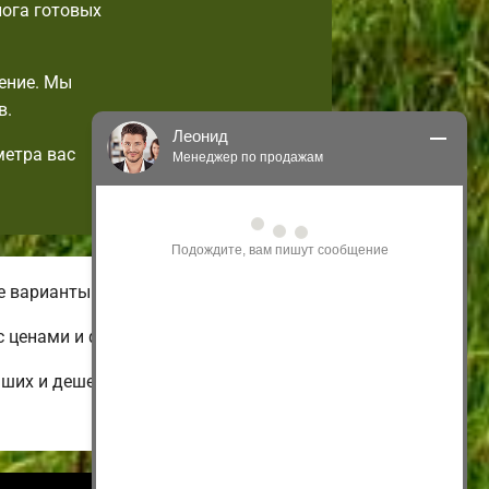
лога готовых
ение. Мы
в.
Леонид
метра вас
Менеджер по продажам
Здравствуйте! Я могу 
проконсультировать Вас по нашим 
акциям и проектам.
Только что
е варианты домов.
с ценами и фотографиями.
ьших и дешевых до огромных