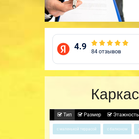
4.9
84
отзывов
Каркас
Тип
Размер
Этажность
с маленькой террасой
с балконом