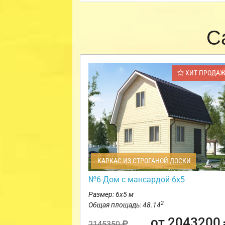
С
ХИТ ПРОДА
КАРКАС ИЗ СТРОГАНОЙ ДОСКИ
№6 Дом с мансардой 6х5
Размер: 6х5 м
2
Общая площадь: 48.14
от 2043200
2145350