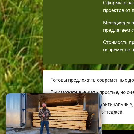
Оформите зак
проектов от 
Менеджеры на
предлагаем с
Стоимость пр
непременно 
Готовы предложить современные дос
Вы сможете выбрать простые, но оч
Строим комфортные, оригинальные, 
энергоэффективных коттеджей.