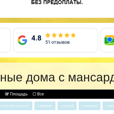
4.8
51
отзывов
ные дома с мансар
Площадь
Все
с большой террасой
с эркером
с сауной
с гаражом
с тер