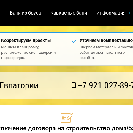
а
Бани из бруса
Каркасные бани
Информация
Корректируем проекты
Уточняем комплектацию
Меняем планировку,
Сверяем материалы и состав
расположение окон, дверей и
работ до окончательного
перегородок.
расчёта.
 Евпатории
+7 921 027-89-