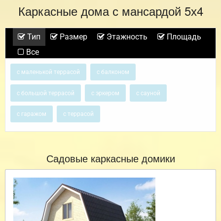
Каркасные дома с мансардой 5х4
Тип
Размер
Этажность
Площадь
Все
с маленькой террасой
с балконом
с большой террасой
с эркером
с сауной
с гаражом
с террасой
Садовые каркасные домики