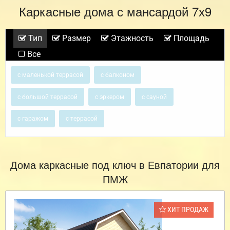
Каркасные дома с мансардой 7х9
Тип
Размер
Этажность
Площадь
Все
с маленькой террасой
с балконом
с большой террасой
с эркером
с сауной
с гаражом
с террасой
Дома каркасные под ключ в Евпатории для
ПМЖ
ХИТ ПРОДАЖ