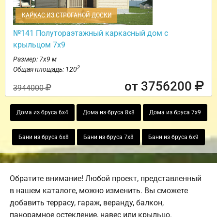
КАРКАС ИЗ СТРОГАНОЙ ДОСКИ
№141 Полутораэтажный каркасный дом с
крыльцом 7х9
Размер: 7х9 м
2
Общая площадь: 120
от 3756200
3944000
Дома из бруса 6х4
Дома из бруса 8х8
Дома из бруса 7х9
Бани из бруса 6х8
Бани из бруса 7х8
Бани из бруса 6х9
Обратите внимание! Любой проект, представленный
в нашем каталоге, можно изменить. Вы сможете
добавить террасу, гараж, веранду, балкон,
панорамное остекление, навес или крыльцо.