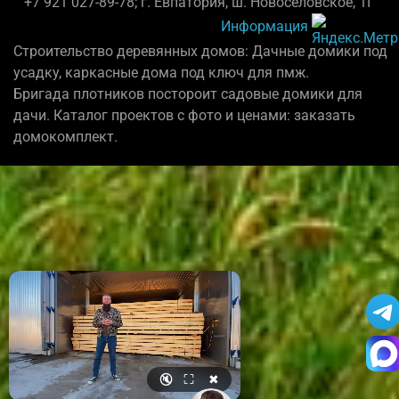
+7 921 027-89-78; г. Евпатория, ш. Новосёловское, 1Г
Информация
Строительство деревянных домов: Дачные домики под
усадку, каркасные дома под ключ для пмж.
Бригада плотников постороит садовые домики для
дачи. Каталог проектов с фото и ценами: заказать
домокомплект.
🔇
⛶
✖