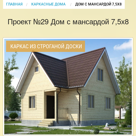
ГЛАВНАЯ
КАРКАСНЫЕ ДОМА
CURRENT:
ДОМ С МАНСАРДОЙ 7,5Х8
Проект №29 Дом с мансардой 7,5х8
КАРКАС ИЗ СТРОГАНОЙ ДОСКИ