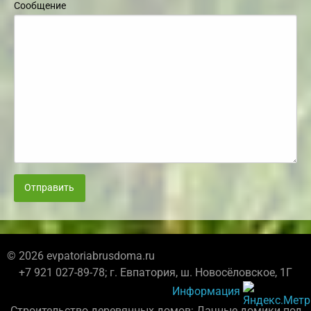
Сообщение
Отправить
© 2026 evpatoriabrusdoma.ru
+7 921 027-89-78; г. Евпатория, ш. Новосёловское, 1Г
Информация
Строительство деревянных домов: Дачные домики под