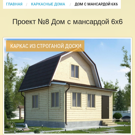
ГЛАВНАЯ
КАРКАСНЫЕ ДОМА
CURRENT:
ДОМ С МАНСАРДОЙ 6Х6
Проект №8 Дом с мансардой 6х6
КАРКАС ИЗ СТРОГАНОЙ ДОСКИ