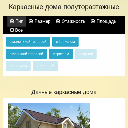
Каркасные дома полутораэтажные
Тип
Размер
Этажность
Площадь
Все
с маленькой террасой
с балконом
с большой террасой
с эркером
с сауной
с гаражом
с террасой
Дачные каркасные дома