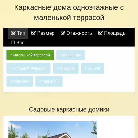
Каркасные дома одноэтажные с
маленькой террасой
Тип
Размер
Этажность
Площадь
Все
с маленькой террасой
с балконом
с большой террасой
с эркером
с сауной
с гаражом
с террасой
Садовые каркасные домики