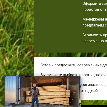
Оформите зак
проектов от 
Менеджеры на
предлагаем с
Стоимость пр
непременно 
Готовы предложить современные дос
Вы сможете выбрать простые, но оч
Строим комфортные, оригинальные, 
энергоэффективных коттеджей.