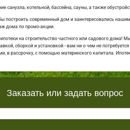
е санузла, котельной, бассейна, сауны, а также обустройс
бы построить современный дом и заинтересовались наши
аж дома по промо-акции.
потеки на строительство частного или садового дома! М
авкой, сборкой и установкой - вам ни о чем не потребуетс
и, в рассрочку, с помощью материнского капитала. Ипот
Заказать или задать вопрос