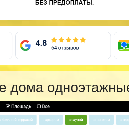
4.8
64
отзывов
е дома одноэтажные
Площадь
Все
с большой террасой
с эркером
с сауной
с гаражом
с тер