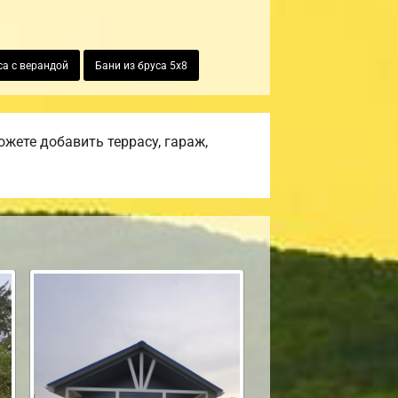
са с верандой
Бани из бруса 5х8
жете добавить террасу, гараж,