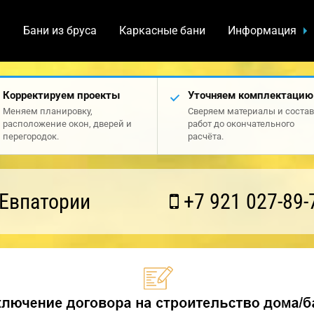
а
Бани из бруса
Каркасные бани
Информация
Корректируем проекты
Уточняем комплектацию
Меняем планировку,
Сверяем материалы и состав
расположение окон, дверей и
работ до окончательного
перегородок.
расчёта.
 Евпатории
+7 921 027-89-