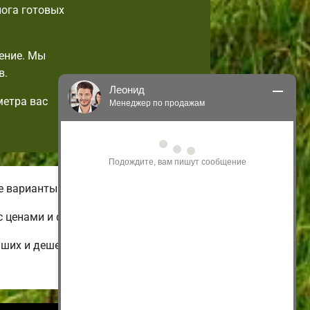
лога готовых
ение. Мы
в.
Леонид
метра вас
Менеджер по продажам
Здравствуйте! Я могу 
проконсультировать Вас по нашим 
акциям и проектам.
Только что
е варианты домов.
с ценами и фотографиями.
ьших и дешевых до огромных