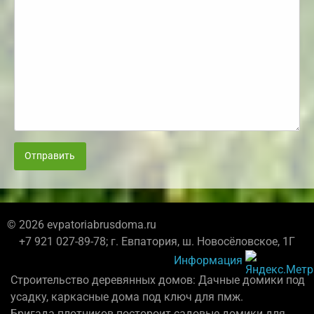
Отправить
© 2026 evpatoriabrusdoma.ru
+7 921 027-89-78; г. Евпатория, ш. Новосёловское, 1Г
Информация
Строительство деревянных домов: Дачные домики под
усадку, каркасные дома под ключ для пмж.
Бригада плотников постороит садовые домики для