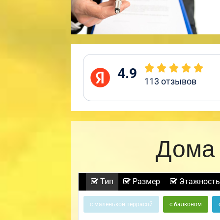
4.9
113
отзывов
Дома 
Тип
Размер
Этажность
с маленькой террасой
с балконом