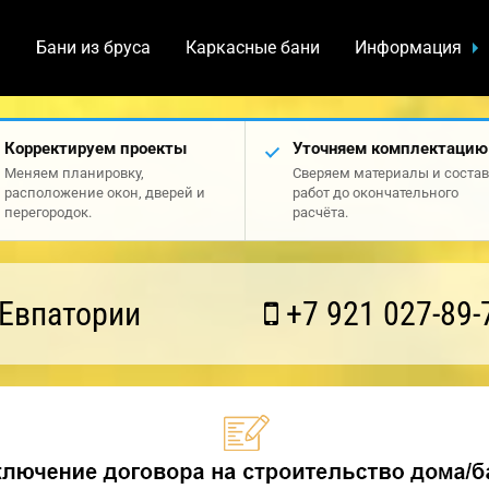
а
Бани из бруса
Каркасные бани
Информация
Корректируем проекты
Уточняем комплектацию
Меняем планировку,
Сверяем материалы и состав
расположение окон, дверей и
работ до окончательного
перегородок.
расчёта.
 Евпатории
+7 921 027-89-