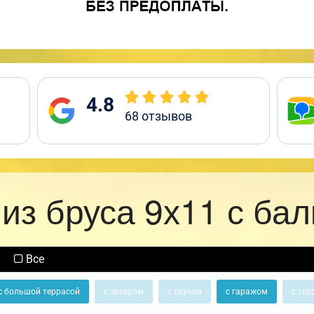
4.8
68
отзывов
из бруса 9х11 с ба
Все
с большой террасой
с эркером
с сауной
с гаражом
с тер