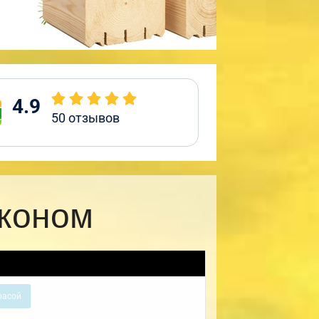
4.9
50
отзывов
лконом
расой