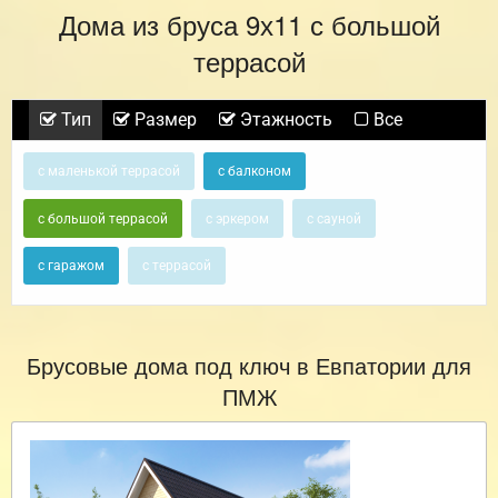
Дома из бруса 9х11 с большой
террасой
Тип
Размер
Этажность
Все
с маленькой террасой
с балконом
с большой террасой
с эркером
с сауной
с гаражом
с террасой
Брусовые дома под ключ в Евпатории для
ПМЖ