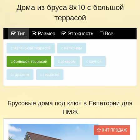
Дома из бруса 8х10 с большой
террасой
Тип
Размер
Этажность
Все
с маленькой террасой
с балконом
с большой террасой
с эркером
с сауной
с гаражом
с террасой
Брусовые дома под ключ в Евпатории для
ПМЖ
ХИТ ПРОДАЖ