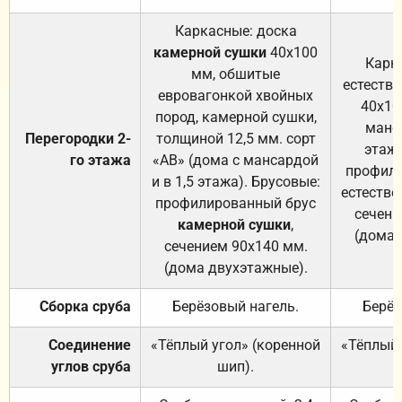
Каркасные: доска
камерной сушки
40х100
Карк
мм, обшитые
естеств
евровагонкой хвойных
40х10
пород, камерной сушки,
манса
Перегородки 2-
толщиной 12,5 мм. сорт
этажа
го этажа
«АВ» (дома с мансардой
профили
и в 1,5 этажа). Брусовые:
естестве
профилированный брус
сечени
камерной сушки
,
(дома 
сечением 90х140 мм.
(дома двухэтажные).
Сборка сруба
Берёзовый нагель.
Берёз
Соединение
«Тёплый угол» (коренной
«Тёплый 
углов сруба
шип).