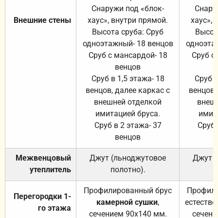
Снаружи под «блок-
Снару
Внешние стены
хаус», внутри прямой.
хаус», 
Высота сруба: Сруб
Высот
одноэтажный- 18 венцов
одноэта
Сруб с мансардой- 18
Сруб с
венцов
Сруб в 1,5 этажа- 18
Сруб в
венцов, далее каркас с
венцов,
внешней отделкой
внеш
имитацией бруса.
имит
Сруб в 2 этажа- 37
Сруб 
венцов
Межвенцовый
Джут (льноджутовое
Джут 
утеплитель
полотно).
п
Профилированный брус
Профили
Перегородки 1-
камерной сушки
,
естестве
го этажа
сечением 90х140 мм.
сечени