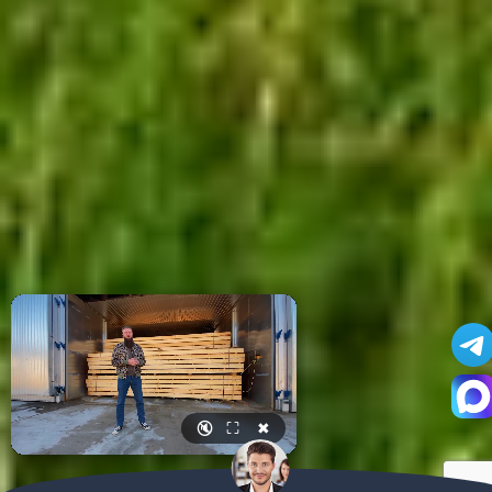
🔇
⛶
✖