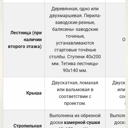
Деревянная, одно или
двухмаршевая. Перила-
заводские резные,
балясины- заводские
Лестница (при
точеные,
наличии
От
устанавливаются
второго этажа)
стартовые точёные
столбы. Ступени 40х200
мм. Тетива лестницы-
90х140 мм.
Двускатная, ломаная
Двуска
или вальмовая в
или 
Крыша
соответствии с
соо
проектом.
п
Выполнена из обрезной
Выполне
доски
камерной сушки
доски
Стропильная