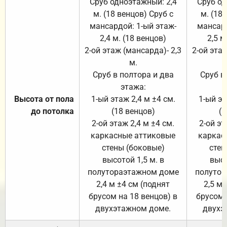
Сруб одноэтажный: 2,4
Сруб од
м. (18 венцов) Сруб с
м. (18
мансардой: 1-ый этаж-
мансард
2,4 м. (18 венцов)
2,5 м
2-ой этаж (мансарда)- 2,3
2-ой этаж
м.
Сруб в полтора и два
Сруб в
этажа:
Высота от пола
1-ый этаж 2,4 м ±4 см.
1-ый эт
до потолка
(18 венцов)
(1
2-ой этаж 2,4 м ±4 см.
2-ой эт
каркасные аттиковые
каркас
стены (боковые)
стен
высотой 1,5 м. в
высо
полутораэтажном доме
полутор
2,4 м ±4 см (поднят
2,5 м 
брусом на 18 венцов) в
брусом 
двухэтажном доме.
двухэ