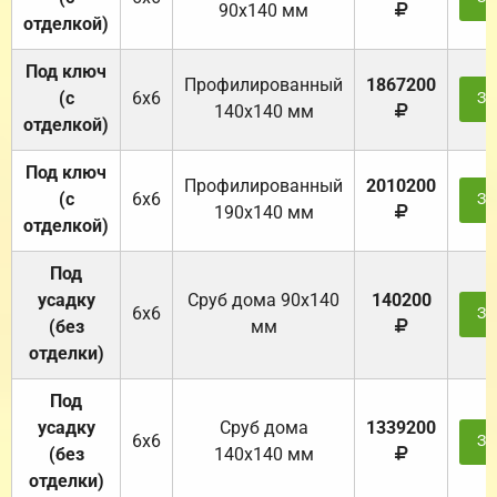
90х140 мм
отделкой)
Под ключ
Профилированный
1867200
(с
6х6
За
140х140 мм
отделкой)
Под ключ
Профилированный
2010200
(с
6х6
За
190х140 мм
отделкой)
Под
усадку
Cруб дома 90x140
140200
6х6
За
(без
мм
отделки)
Под
усадку
Cруб дома
1339200
6х6
За
(без
140х140 мм
отделки)