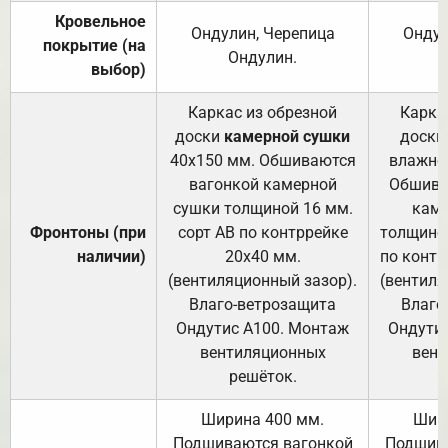
Кровельное
Ондулин, Черепица
Ондул
покрытие (на
Ондулин.
выбор)
Каркас из обрезной
Карка
доски
камерной сушки
доски
40х150 мм. Обшиваются
влажно
вагонкой камерной
Обшива
сушки толщиной 16 мм.
каме
Фронтоны (при
сорт АВ по контррейке
толщиной
наличии)
20х40 мм.
по контр
(вентиляционный зазор).
(вентиля
Влаго-ветрозащита
Влаго
Ондутис А100. Монтаж
Ондути
вентиляционных
вент
решёток.
Ширина 400 мм.
Шир
Подшиваются вагонкой
Подшива