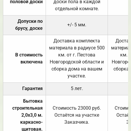
половой доски
доски пола в каждой
отдельной комнате.
Допуски по
+/- 5 мм.
брусу, доске
Доставка комплекта
Достав
материала в радиусе 500
материал
В стоимость
км. от г. Пестова
км. 
включена
Новгородской области и
Новгоро
сборка дома на вашем
сборка
участке.
Гарантия
5 лет.
Бытовка
строительная
Стоимость 23000 руб.
Стоимо
2,0х3,0 м.
Остаётся на участке
Остаёт
каркасно-
Заказчика.
З
щитовая.