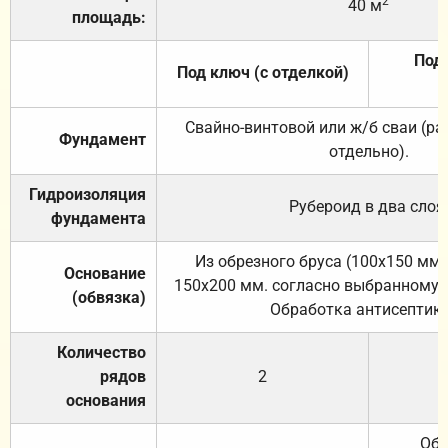
2
40 м
площадь:
Под 
Под ключ (с отделкой)
Свайно-винтовой или ж/б сваи (р
Фундамент
отдельно).
Гидроизоляция
Рубероид в два слоя
фундамента
Из обрезного бруса (100х150 мм.
Основание
150х200 мм. согласно выбранному с
(обвязка)
Обработка антисептик
Количество
рядов
2
основания
Обр