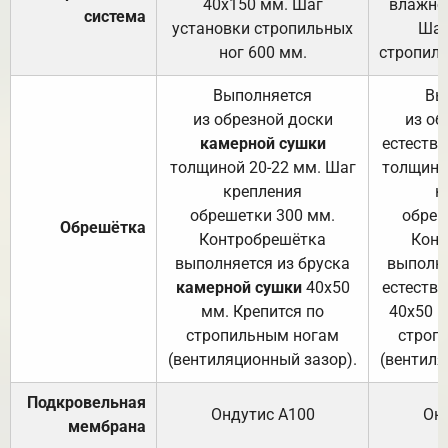
40х150 мм. Шаг
влажно
система
установки стропильных
Шаг
ног 600 мм.
стропиль
Выполняется
Вы
из обрезной доски
из об
камерной сушки
естеств
толщиной 20-22 мм. Шаг
толщино
крепления
к
обрешетки 300 мм.
обреш
Обрешётка
Контробрешётка
Конт
выполняется из бруска
выполня
камерной сушки
40х50
естеств
мм. Крепится по
40х50 м
стропильным ногам
строп
(вентиляционный зазор).
(вентиля
Подкровельная
Ондутис А100
Он
мембрана