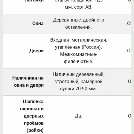
мм. сорт АВ.
Деревянные, двойного
Окна
От
остекления.
Входная- металлическая,
утеплённая (Россия).
Двери
От
Межкомнатные-
филёнчатые.
Наличник деревянный,
Наличники на
строганый, камерной
От
окна и двери
сушки 70-90 мм.
Шиповка
оконных и
дверных
Да.
От
проёмов
(ройки)