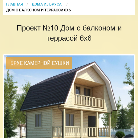
ГЛАВНАЯ
ДОМА ИЗ БРУСА
CURRENT:
ДОМ С БАЛКОНОМ И ТЕРРАСОЙ 6Х6
Проект №10 Дом с балконом и
террасой 6х6
БРУС КАМЕРНОЙ СУШКИ