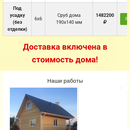
Под
усадку
Cруб дома
1482200
6х6
За
(без
190х140 мм
отделки)
Доставка включена в
стоимость дома!
Наши работы