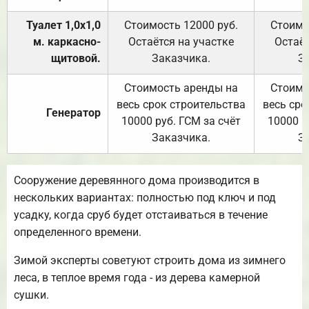
Туалет 1,0х1,0
Стоимость 12000 руб.
Стоимо
м. каркасно-
Остаётся на участке
Остаёт
щитовой.
Заказчика.
З
Стоимость аренды на
Стоимо
весь срок строительства
весь сро
Генератор
10000 руб. ГСМ за счёт
10000 р
Заказчика.
З
Сооружение деревянного дома производится в
нескольких вариантах: полностью под ключ и под
усадку, когда сруб будет отстаиваться в течение
определенного времени.
Зимой эксперты советуют строить дома из зимнего
леса, в теплое время года - из дерева камерной
сушки.