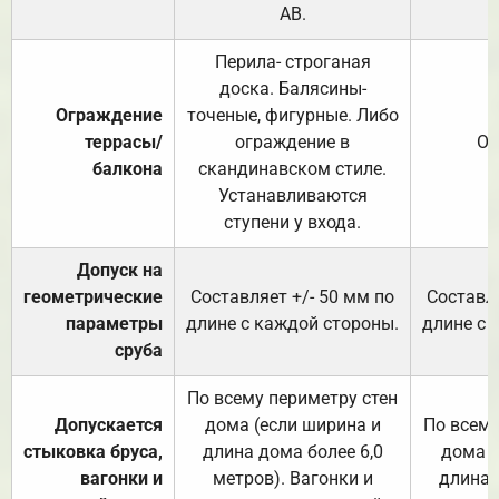
АВ.
Перила- строганая
доска. Балясины-
Ограждение
точеные, фигурные. Либо
террасы/
ограждение в
От
балкона
скандинавском стиле.
Устанавливаются
ступени у входа.
Допуск на
геометрические
Составляет +/- 50 мм по
Составля
параметры
длине с каждой стороны.
длине с 
сруба
По всему периметру стен
Допускается
дома (если ширина и
По всему
стыковка бруса,
длина дома более 6,0
дома (
вагонки и
метров). Вагонки и
длина 