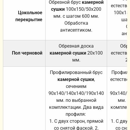
Обрезной брус
камерной
естеств
сушки
100х150/50х200
Цокольное
100х15
мм. с шагом 600 мм.
перекрытие
шаг
Обработка
О
антисептиком.
ант
Обрезная доска
Обр
Пол черновой
камерной сушки
20х100
естеств
мм.
2
Профилированный брус
Профили
камерной сушки
,
естестве
сечением
с
90х140/140х140/190х140
90х140/
мм. по выбранной
мм. 
комплектации. Два вида
комплек
профиля:
п
1. С двух сторон, прямой
1. С дву
со снятой фаской. 2.
со сня