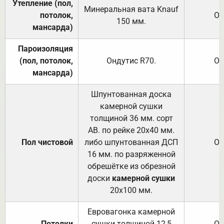
Утепление (пол,
Минеральная вата
Knauf
потолок,
От
150
мм.
мансарда)
Пароизоляция
(пол, потолок,
Ондутис
R70
.
От
мансарда)
Шпунтованная доска
камерной сушки
толщиной 36 мм. сорт
АВ. по рейке 20х40 мм.
Пол чистовой
либо шпунтованная ДСП
От
16 мм. по разряженной
обрешётке из обрезной
доски
камерной сушки
20х100 мм.
Евровагонка камерной
Потолки
сушки толщиной 12,5
От