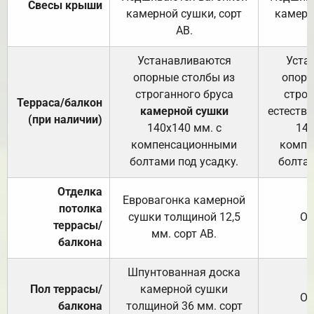
Свесы крыши
камерной сушки, сорт
камерн
АВ.
Устанавливаются
Уста
опорные столбы из
опорн
строганного бруса
строг
Терраса/балкон
камерной сушки
естеств
(при наличии)
140х140 мм. с
140
компенсационными
компе
болтами под усадку.
болтам
Отделка
Евровагонка камерной
потолка
сушки толщиной 12,5
От
террасы/
мм. сорт АВ.
балкона
Шпунтованная доска
Пол террасы/
камерной сушки
От
балкона
толщиной 36 мм. сорт