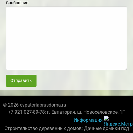
Сообщение
Отправить
© 2026 evpatoriabrusdoma.ru
+7 921 027-89-78; г. Евпатория, ш. Новосёловское, 1Г
Информация
Строительство деревянных домов: Дачные домики под