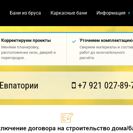
а
Бани из бруса
Каркасные бани
Информация
Корректируем проекты
Уточняем комплектацию
Меняем планировку,
Сверяем материалы и состав
расположение окон, дверей и
работ до окончательного
перегородок.
расчёта.
 Евпатории
+7 921 027-89-