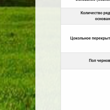
Количество ря
основа
Цокольное перекры
Пол черно