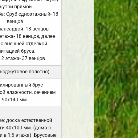
нутри прямой.
а: Сруб одноэтажный- 18
венцов
мансардой- 18 венцов
 этажа- 18 венцов, далее
 с внешней отделкой
итацией бруса.
 2 этажа- 37 венцов
ноджутовое полотно).
илированный брус
ой влажности, сечением
90х140 мм.
е: доска естественной
и 40х100 мм. (дома с
 в 1,5 этажа). Брусовые: