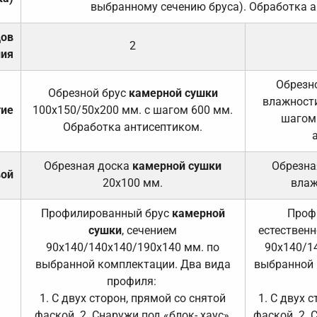
выбранному сечению бруса). Обработка а
дов
2
ния
Обрезно
Обрезной брус
камерной сушки
влажности
тие
100х150/50х200 мм. с шагом 600 мм.
шагом
Обработка антисептиком.
Обрезная доска
камерной сушки
Обрезна
вой
20х100 мм.
влаж
Профилированный брус
камерной
Проф
сушки
, сечением
естественн
90х140/140х140/190х140 мм. по
90х140/1
выбранной комплектации. Два вида
выбранной 
профиля:
1. С двух сторон, прямой со снятой
1. С двух 
фаской. 2. Снаружи под «блок- хаус»,
фаской. 2. 