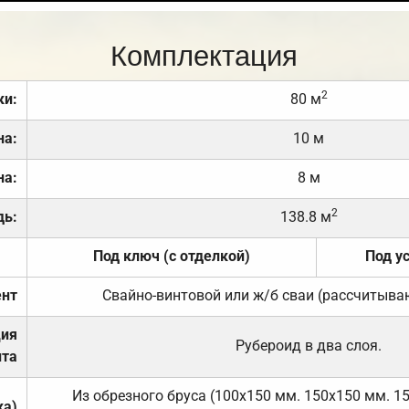
Комплектация
2
ки:
80 м
на:
10 м
на:
8 м
2
дь:
138.8 м
Под ключ (с отделкой)
Под у
нт
Свайно-винтовой или ж/б сваи (рассчитыва
ция
Рубероид в два слоя.
та
Из обрезного бруса (100х150 мм. 150х150 мм. 1
ка)