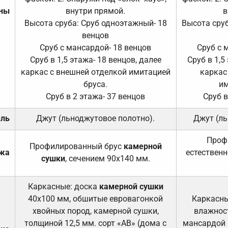
ены
внутри прямой.
в
Высота сруба: Сруб одноэтажный- 18
Высота сруб
венцов
Сруб с мансардой- 18 венцов
Сруб с 
Сруб в 1,5 этажа- 18 венцов, далее
Сруб в 1,5
каркас с внешней отделкой имитацией
каркас
бруса.
им
Сруб в 2 этажа- 37 венцов
Сруб в
ель
Джут (льноджутовое полотно).
Джут (ль
Проф
Профилированный брус
камерной
ажа
естественн
сушки
, сечением 90х140 мм.
Каркасные: доска
камерной сушки
40х100 мм, обшитые евровагонкой
Каркасны
хвойных пород, камерной сушки,
влажност
толщиной 12,5 мм. сорт «АВ» (дома с
мансардой и