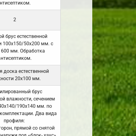
нтисептиком.
2
й брус естественной
 100х150/50х200 мм. с
 600 мм. Обработка
антисептиком.
я доска естественной
ности 20х100 мм.
илированный брус
ой влажности, сечением
40х140/190х140 мм. по
комплектации. Два вида
профиля:
сторон, прямой со снятой
Снаружи под «блок- хаус»,