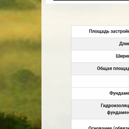
Площадь застрой
Дли
Шири
Общая площа
Фундаме
Гидроизоля
фундамен
Основание (обвяз