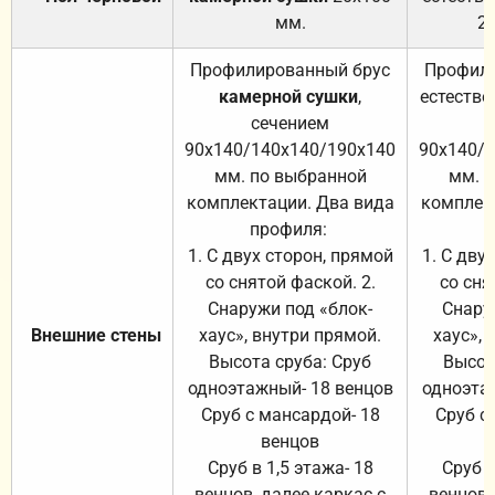
мм.
2
Профилированный брус
Профили
камерной сушки
,
естестве
сечением
с
90х140/140х140/190х140
90х140/
мм. по выбранной
мм. 
комплектации. Два вида
комплек
профиля:
п
1. С двух сторон, прямой
1. С дву
со снятой фаской. 2.
со сня
Снаружи под «блок-
Снару
Внешние стены
хаус», внутри прямой.
хаус», 
Высота сруба: Сруб
Высот
одноэтажный- 18 венцов
одноэта
Сруб с мансардой- 18
Сруб с
венцов
Сруб в 1,5 этажа- 18
Сруб в
венцов, далее каркас с
венцов,