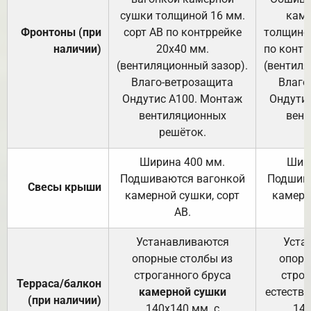
сушки толщиной 16 мм.
каме
Фронтоны (при
сорт АВ по контррейке
толщиной
наличии)
20х40 мм.
по контр
(вентиляционный зазор).
(вентиля
Влаго-ветрозащита
Влаго
Ондутис А100. Монтаж
Ондути
вентиляционных
вент
решёток.
Ширина 400 мм.
Шир
Подшиваются вагонкой
Подшива
Свесы крыши
камерной сушки, сорт
камерн
АВ.
Устанавливаются
Уста
опорные столбы из
опорн
строганного бруса
строг
Терраса/балкон
камерной сушки
естеств
(при наличии)
140х140 мм. с
140