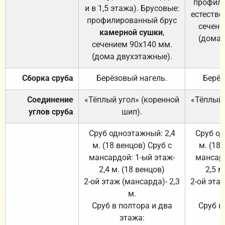
профили
и в 1,5 этажа). Брусовые:
естестве
профилированный брус
сечени
камерной сушки
,
(дома 
сечением 90х140 мм.
(дома двухэтажные).
Сборка сруба
Берёзовый нагель.
Берёз
Соединение
«Тёплый угол» (коренной
«Тёплый 
углов сруба
шип).
Сруб одноэтажный: 2,4
Сруб од
м. (18 венцов) Сруб с
м. (18
мансардой: 1-ый этаж-
мансард
2,4 м. (18 венцов)
2,5 м
2-ой этаж (мансарда)- 2,3
2-ой этаж
м.
Сруб в полтора и два
Сруб в
этажа: