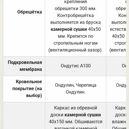
крепления
к
обрешетки 300 мм.
обреш
Обрешётка
Контробрешётка
Конт
выполняется из бруска
выполня
камерной сушки
40х50
естеств
мм. Крепится по
40х50 м
стропильным ногам
строп
(вентиляционный зазор).
(вентиля
Подкровельная
Ондутис А100
Он
мембрана
Кровельное
Ондулин, Черепица
Ондул
покрытие (на
Ондулин.
выбор)
Каркас из обрезной
Карка
доски
камерной сушки
доски
40х150 мм. Обшиваются
влажно
вагонкой камерной
Обшива