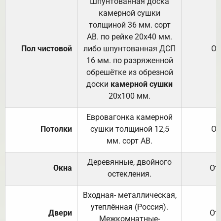
Шпунтованная доска
камерной сушки
толщиной 36 мм. сорт
АВ. по рейке 20х40 мм.
Пол чистовой
либо шпунтованная ДСП
От
16 мм. по разряженной
обрешётке из обрезной
доски
камерной сушки
20х100 мм.
Евровагонка камерной
Потолки
сушки толщиной 12,5
От
мм. сорт АВ.
Деревянные, двойного
Окна
От
остекления.
Входная- металлическая,
утеплённая (Россия).
Двери
От
Межкомнатные-