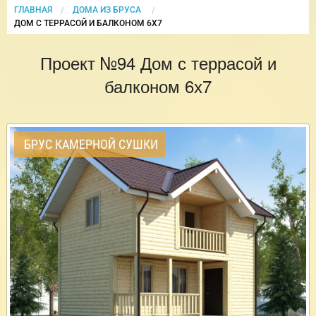
ГЛАВНАЯ
ДОМА ИЗ БРУСА
CURRENT:
ДОМ С ТЕРРАСОЙ И БАЛКОНОМ 6Х7
Проект №94 Дом с террасой и
балконом 6х7
БРУС КАМЕРНОЙ СУШКИ