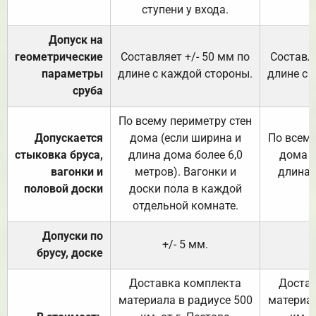
ступени у входа.
Допуск на
геометрические
Составляет +/- 50 мм по
Составля
параметры
длине с каждой стороны.
длине с 
сруба
По всему периметру стен
Допускается
дома (если ширина и
По всему
стыковка бруса,
длина дома более 6,0
дома (
вагонки и
метров). Вагонки и
длина 
половой доски
доски пола в каждой
отдельной комнате.
Допуски по
+/- 5 мм.
брусу, доске
Доставка комплекта
Достав
материала в радиусе 500
материал