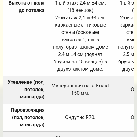
Высота от пола
1-ый этаж 2,4 м ±4 см.
1-ый эт
до потолка
(18 венцов)
(1
2-ой этаж 2,4 м ±4 см.
2-ой эт
каркасные аттиковые
каркас
стены (боковые)
стен
высотой 1,5 м. в
высо
полутораэтажном доме
полутор
2,4 м ±4 см (поднят
2,5 м 
брусом на 18 венцов) в
брусом 
двухэтажном доме.
двухэ
Утепление (пол,
Минеральная вата
Knauf
потолок,
От
150
мм.
мансарда)
Пароизоляция
(пол, потолок,
Ондутис
R70
.
От
мансарда)