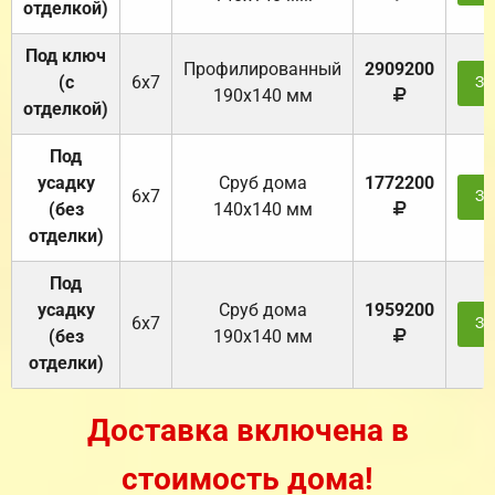
отделкой)
Под ключ
Профилированный
2909200
(с
6х7
За
190х140 мм
отделкой)
Под
усадку
Cруб дома
1772200
6х7
За
(без
140х140 мм
отделки)
Под
усадку
Cруб дома
1959200
6х7
За
(без
190х140 мм
отделки)
Доставка включена в
стоимость дома!