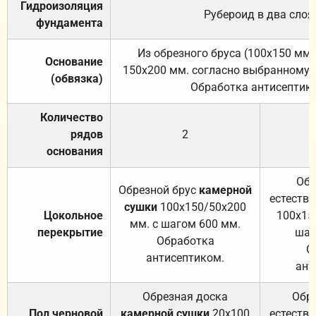
Гидроизоляция
Рубероид в два слоя
фундамента
Из обрезного бруса (100х150 мм.
Основание
150х200 мм. согласно выбранному с
(обвязка)
Обработка антисептик
Количество
рядов
2
основания
Обр
Обрезной брус
камерной
естеств
сушки
100х150/50х200
Цокольное
100х15
мм. с шагом 600 мм.
перекрытие
шаг
Обработка
О
антисептиком.
ант
Обрезная доска
Обр
Пол черновой
камерной сушки
20х100
естеств