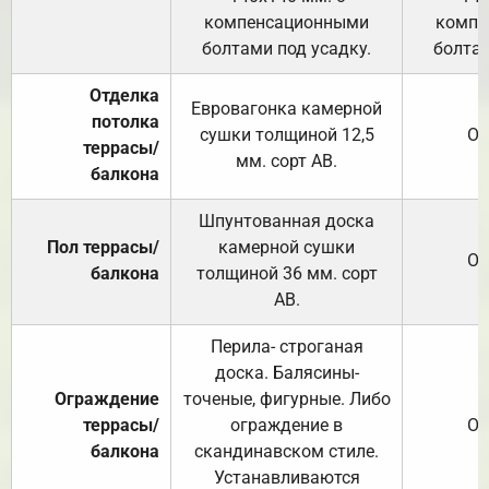
компенсационными
компе
болтами под усадку.
болтам
Отделка
Евровагонка камерной
потолка
сушки толщиной 12,5
От
террасы/
мм. сорт АВ.
балкона
Шпунтованная доска
Пол террасы/
камерной сушки
От
балкона
толщиной 36 мм. сорт
АВ.
Перила- строганая
доска. Балясины-
Ограждение
точеные, фигурные. Либо
террасы/
ограждение в
От
балкона
скандинавском стиле.
Устанавливаются