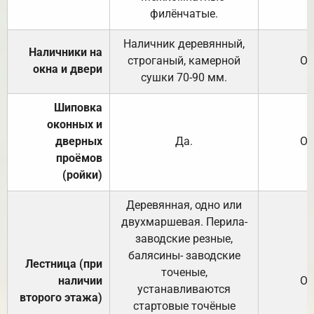
филёнчатые.
Наличник деревянный,
Наличники на
строганый, камерной
От
окна и двери
сушки 70-90 мм.
Шиповка
оконных и
дверных
Да.
От
проёмов
(ройки)
Деревянная, одно или
двухмаршевая. Перила-
заводские резные,
балясины- заводские
Лестница (при
точеные,
наличии
От
устанавливаются
второго этажа)
стартовые точёные