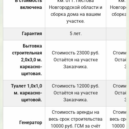
В стоимость
км. от г. Пестова
км. 
включена
Новгородской области и
Новгоро
сборка дома на вашем
сборка
участке.
Гарантия
5 лет.
Бытовка
строительная
Стоимость 23000 руб.
Стоимо
2,0х3,0 м.
Остаётся на участке
Остаёт
каркасно-
Заказчика.
З
щитовая.
Туалет 1,0х1,0
Стоимость 12000 руб.
Стоимо
м. каркасно-
Остаётся на участке
Остаёт
щитовой.
Заказчика.
З
Стоимость аренды на
Стоимо
весь срок строительства
весь сро
Генератор
10000 руб. ГСМ за счёт
10000 р