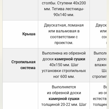
столбы. Ступени 40х200
мм. Тетива лестницы-
90х140 мм.
Двускатная, ломаная
Двуска
или вальмовая в
или 
Крыша
соответствии с
соо
проектом.
п
Выполнена из обрезной
Выполне
доски
камерной сушки
доски
Стропильная
40х150 мм. Шаг
влажно
система
установки стропильных
Шаг
ног 600 мм.
стропиль
Выполняется
Вы
из обрезной доски
из об
камерной сушки
естеств
толщиной 20-22 мм. Шаг
толщино