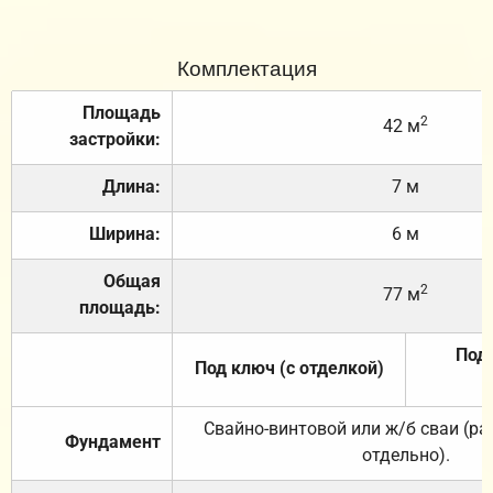
Комплектация
Площадь
2
42 м
застройки:
Длина:
7 м
Ширина:
6 м
Общая
2
77 м
площадь:
Под 
Под ключ (с отделкой)
Свайно-винтовой или ж/б сваи (р
Фундамент
отдельно).