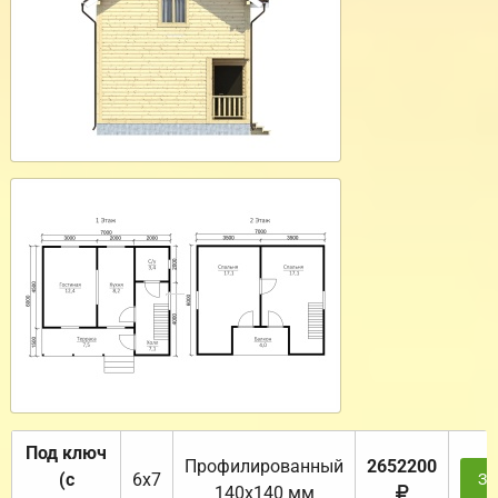
Под ключ
Профилированный
2652200
(с
6х7
За
140х140 мм