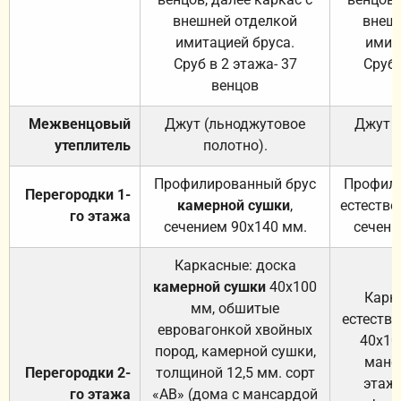
внешней отделкой
внеш
имитацией бруса.
имит
Сруб в 2 этажа- 37
Сруб 
венцов
Межвенцовый
Джут (льноджутовое
Джут 
утеплитель
полотно).
п
Профилированный брус
Профили
Перегородки 1-
камерной сушки
,
естестве
го этажа
сечением 90х140 мм.
сечени
Каркасные: доска
камерной сушки
40х100
Карк
мм, обшитые
естеств
евровагонкой хвойных
40х10
пород, камерной сушки,
манса
Перегородки 2-
толщиной 12,5 мм. сорт
этажа
го этажа
«АВ» (дома с мансардой