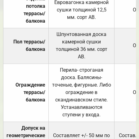
Евровагонка камерной
потолка
сушки толщиной 12,5
От
террасы/
мм. сорт АВ.
балкона
Шпунтованная доска
Пол террасы/
камерной сушки
От
балкона
толщиной 36 мм. сорт
АВ.
Перила- строганая
доска. Балясины-
Ограждение
точеные, фигурные. Либо
террасы/
ограждение в
От
балкона
скандинавском стиле.
Устанавливаются
ступени у входа.
Допуск на
геометрические
Составляет +/- 50 мм по
Составля