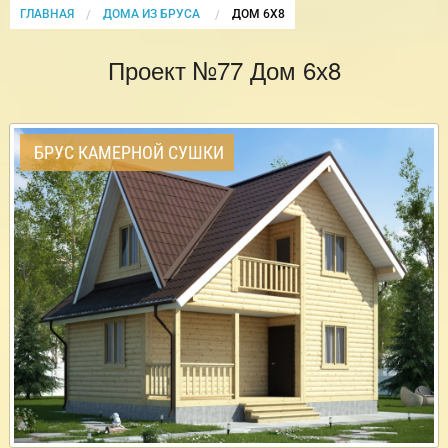
ГЛАВНАЯ
ДОМА ИЗ БРУСА
CURRENT:
ДОМ 6Х8
Проект №77 Дом 6х8
БРУС КАМЕРНОЙ СУШКИ