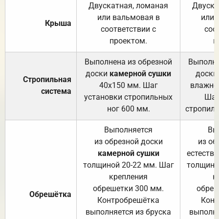
Двускатная, ломаная
Двуска
или вальмовая в
или 
Крыша
соответствии с
соо
проектом.
п
Выполнена из обрезной
Выполне
доски
камерной сушки
доски
Стропильная
40х150 мм. Шаг
влажно
система
установки стропильных
Шаг
ног 600 мм.
стропиль
Выполняется
Вы
из обрезной доски
из об
камерной сушки
естеств
толщиной 20-22 мм. Шаг
толщино
крепления
к
обрешетки 300 мм.
обреш
Обрешётка
Контробрешётка
Конт
выполняется из бруска
выполня