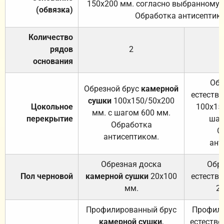
150х200 мм. согласно выбранному с
(обвязка)
Обработка антисептик
Количество
рядов
2
основания
Обр
Обрезной брус
камерной
естеств
сушки
100х150/50х200
Цокольное
100х15
мм. с шагом 600 мм.
перекрытие
шаг
Обработка
О
антисептиком.
ант
Обрезная доска
Обр
Пол черновой
камерной сушки
20х100
естеств
мм.
2
Профилированный брус
Профили
камерной сушки
,
естестве