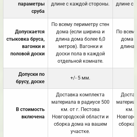
параметры
длине с каждой стороны.
длине с 
сруба
По всему периметру стен
Допускается
дома (если ширина и
По всему
стыковка бруса,
длина дома более 6,0
дома (
вагонки и
метров). Вагонки и
длина 
половой доски
доски пола в каждой
отдельной комнате.
Допуски по
+/- 5 мм.
брусу, доске
Доставка комплекта
Достав
материала в радиусе 500
материал
В стоимость
км. от г. Пестова
км. 
включена
Новгородской области и
Новгоро
сборка дома на вашем
сборка
участке.