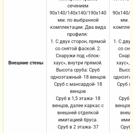
сечением
с
90х140/140х140/190х140
90х140/
мм. по выбранной
мм. 
комплектации. Два вида
комплек
профиля:
п
1. С двух сторон, прямой
1. С дву
со снятой фаской. 2.
со сня
Снаружи под «блок-
Снару
Внешние стены
хаус», внутри прямой.
хаус», 
Высота сруба: Сруб
Высот
одноэтажный- 18 венцов
одноэта
Сруб с мансардой- 18
Сруб с
венцов
Сруб в 1,5 этажа- 18
Сруб в
венцов, далее каркас с
венцов,
внешней отделкой
внеш
имитацией бруса.
имит
Сруб в 2 этажа- 37
Сруб 