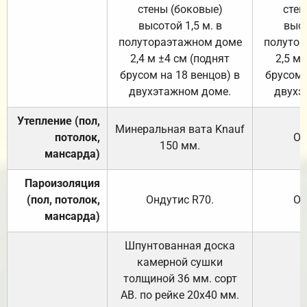
стены (боковые)
стен
высотой 1,5 м. в
высо
полутораэтажном доме
полутор
2,4 м ±4 см (поднят
2,5 м 
брусом на 18 венцов) в
брусом 
двухэтажном доме.
двухэ
Утепление (пол,
Минеральная вата
Knauf
потолок,
От
150
мм.
мансарда)
Пароизоляция
(пол, потолок,
Ондутис
R70
.
От
мансарда)
Шпунтованная доска
камерной сушки
толщиной 36 мм. сорт
АВ. по рейке 20х40 мм.