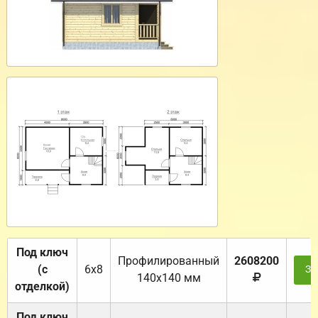
Под ключ
Профилированный
2608200
(с
6х8
За
140х140 мм
отделкой)
Под ключ