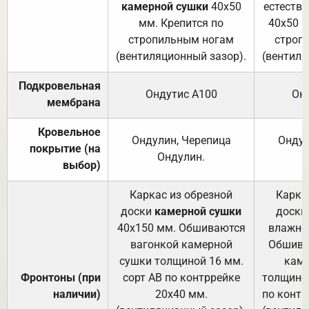
камерной сушки
40х50
естеств
мм. Крепится по
40х50 м
стропильным ногам
строп
(вентиляционный зазор).
(вентиля
Подкровельная
Ондутис А100
Он
мембрана
Кровельное
Ондулин, Черепица
Ондул
покрытие (на
Ондулин.
выбор)
Каркас из обрезной
Карка
доски
камерной сушки
доски
40х150 мм. Обшиваются
влажно
вагонкой камерной
Обшива
сушки толщиной 16 мм.
каме
Фронтоны (при
сорт АВ по контррейке
толщиной
наличии)
20х40 мм.
по контр