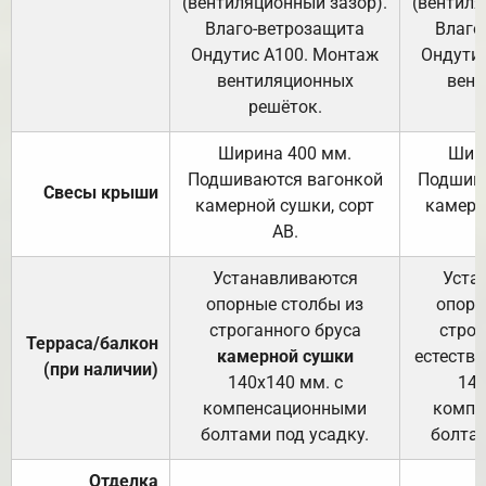
(вентиляционный зазор).
(вентиля
Влаго-ветрозащита
Влаго
Ондутис А100. Монтаж
Ондути
вентиляционных
вент
решёток.
Ширина 400 мм.
Шир
Подшиваются вагонкой
Подшива
Свесы крыши
камерной сушки, сорт
камерн
АВ.
Устанавливаются
Уста
опорные столбы из
опорн
строганного бруса
строг
Терраса/балкон
камерной сушки
естеств
(при наличии)
140х140 мм. с
140
компенсационными
компе
болтами под усадку.
болтам
Отделка