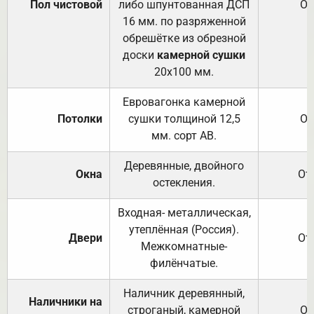
Пол чистовой
либо шпунтованная ДСП
От
16 мм. по разряженной
обрешётке из обрезной
доски
камерной сушки
20х100 мм.
Евровагонка камерной
Потолки
сушки толщиной 12,5
От
мм. сорт АВ.
Деревянные, двойного
Окна
От
остекления.
Входная- металлическая,
утеплённая (Россия).
Двери
От
Межкомнатные-
филёнчатые.
Наличник деревянный,
Наличники на
строганый, камерной
От