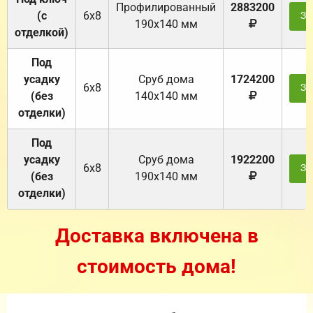
Профилированный
2883200
(с
6х8
За
190х140 мм
отделкой)
Под
усадку
Cруб дома
1724200
6х8
За
(без
140х140 мм
отделки)
Под
усадку
Cруб дома
1922200
6х8
За
(без
190х140 мм
отделки)
Доставка включена в
стоимость дома!