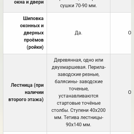
окна и двери
сушки 70-90 мм.
Шиповка
оконных и
дверных
Да.
От
проёмов
(ройки)
Деревянная, одно или
двухмаршевая. Перила-
заводские резные,
балясины- заводские
Лестница (при
точеные,
наличии
От
устанавливаются
второго этажа)
стартовые точёные
столбы. Ступени 40х200
мм. Тетива лестницы-
90х140 мм.