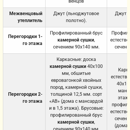
венцов
Межвенцовый
Джут (льноджутовое
Джут 
утеплитель
полотно).
п
Профилированный брус
Профили
Перегородки 1-
камерной сушки
,
естестве
го этажа
сечением 90х140 мм.
сечени
Каркасные: доска
камерной сушки
40х100
Карк
мм, обшитые
естеств
евровагонкой хвойных
40х10
пород, камерной сушки,
манса
Перегородки 2-
толщиной 12,5 мм. сорт
этажа
го этажа
«АВ» (дома с мансардой
профили
и в 1,5 этажа). Брусовые:
естестве
профилированный брус
сечени
камерной сушки
,
(дома 
сечением 90х140 мм.