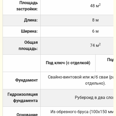
Площадь
2
48 м
застройки:
Длина:
8 м
Ширина:
6 м
Общая
2
74 м
площадь:
Под 
Под ключ (с отделкой)
Свайно-винтовой или ж/б сваи (р
Фундамент
отдельно).
Гидроизоляция
Рубероид в два слоя
фундамента
Из обрезного бруса (100х150 мм.
Основание