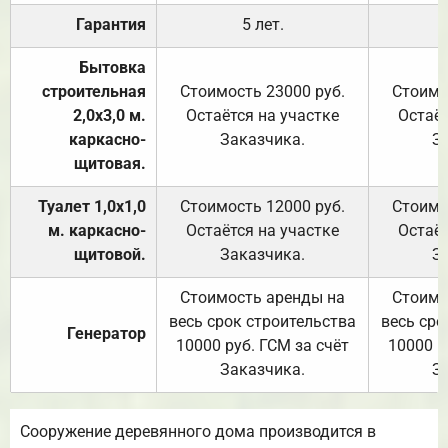
Гарантия
5 лет.
Бытовка
строительная
Стоимость 23000 руб.
Стоимо
2,0х3,0 м.
Остаётся на участке
Остаёт
каркасно-
Заказчика.
З
щитовая.
Туалет 1,0х1,0
Стоимость 12000 руб.
Стоимо
м. каркасно-
Остаётся на участке
Остаёт
щитовой.
Заказчика.
З
Стоимость аренды на
Стоимо
весь срок строительства
весь сро
Генератор
10000 руб. ГСМ за счёт
10000 р
Заказчика.
З
Сооружение деревянного дома производится в