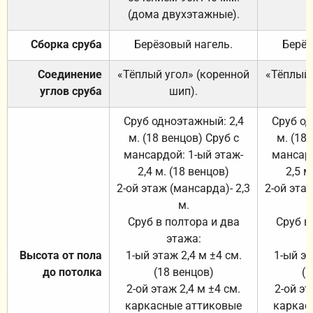
(дома двухэтажные).
Сборка сруба
Берёзовый нагель.
Берёз
Соединение
«Тёплый угол» (коренной
«Тёплый 
углов сруба
шип).
Сруб одноэтажный: 2,4
Сруб од
м. (18 венцов) Сруб с
м. (18
мансардой: 1-ый этаж-
мансард
2,4 м. (18 венцов)
2,5 м
2-ой этаж (мансарда)- 2,3
2-ой этаж
м.
Сруб в полтора и два
Сруб в
этажа:
Высота от пола
1-ый этаж 2,4 м ±4 см.
1-ый эт
до потолка
(18 венцов)
(1
2-ой этаж 2,4 м ±4 см.
2-ой эт
каркасные аттиковые
каркас