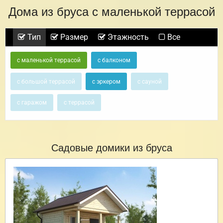
Дома из бруса с маленькой террасой
Тип
Размер
Этажность
Все
с маленькой террасой
с балконом
с большой террасой
с эркером
с сауной
с гаражом
с террасой
Садовые домики из бруса