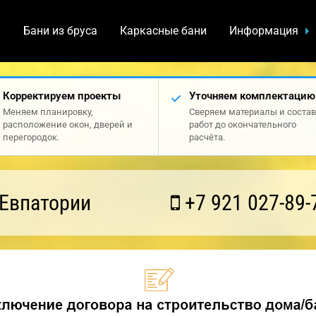
а
Бани из бруса
Каркасные бани
Информация
Корректируем проекты
Уточняем комплектацию
Меняем планировку,
Сверяем материалы и состав
расположение окон, дверей и
работ до окончательного
перегородок.
расчёта.
 Евпатории
+7 921 027-89-