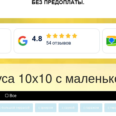
4.8
54
отзывов
уса 10х10 с маленьк
Все
с большой террасой
с эркером
с сауной
с гаражом
с тер