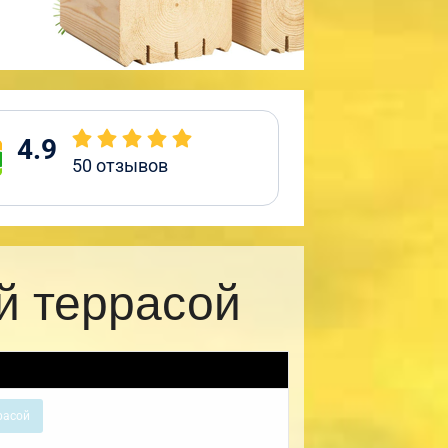
4.9
50
отзывов
й террасой
расой