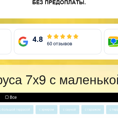
4.8
60
отзывов
руса 7х9 с маленько
Все
с большой террасой
с эркером
с сауной
с гаражом
с тер