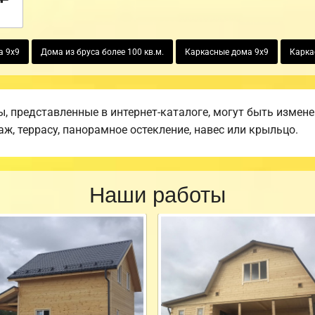
а 9х9
Дома из бруса более 100 кв.м.
Каркасные дома 9х9
Карка
 представленные в интернет-каталоге, могут быть измен
аж, террасу, панорамное остекление, навес или крыльцо.
Наши работы