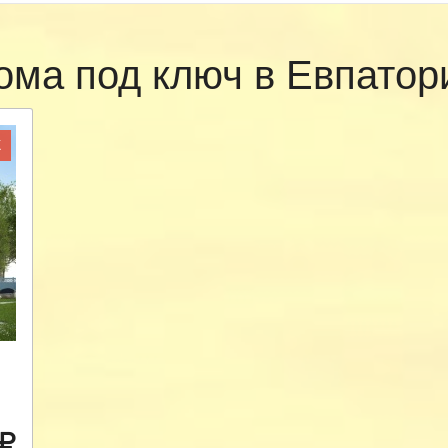
ома под ключ в Евпато
Ж