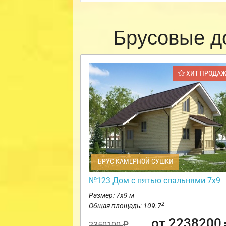
Брусовые д
ХИТ ПРОДА
БРУС КАМЕРНОЙ СУШКИ
№123 Дом с пятью спальнями 7х9
Размер: 7х9 м
2
Общая площадь: 109.7
от 2238200
2350100