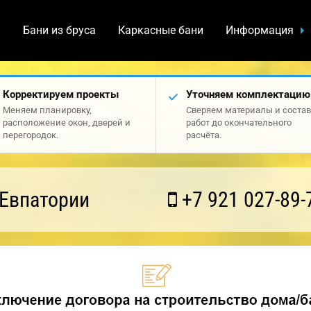
а
Бани из бруса
Каркасные бани
Информация
Корректируем проекты
Уточняем комплектацию
Меняем планировку,
Сверяем материалы и состав
расположение окон, дверей и
работ до окончательного
перегородок.
расчёта.
 Евпатории
+7 921 027-89-