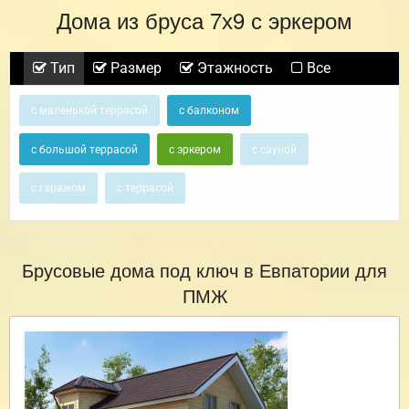
Дома из бруса 7х9 с эркером
Тип
Размер
Этажность
Все
с маленькой террасой
с балконом
с большой террасой
с эркером
с сауной
с гаражом
с террасой
Брусовые дома под ключ в Евпатории для
ПМЖ