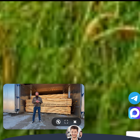
🔇
⛶
✖