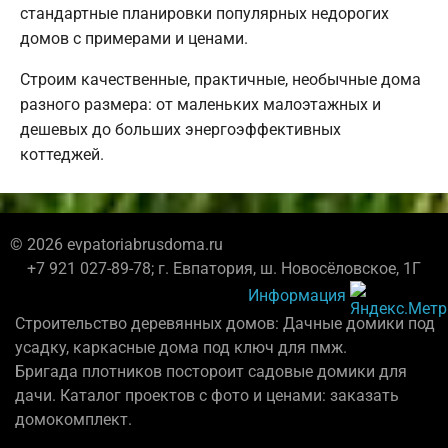
стандартные планировки популярных недорогих
домов с примерами и ценами.
Строим качественные, практичные, необычные дома
разного размера: от маленьких малоэтажных и
дешевых до больших энергоэффективных
коттеджей.
© 2026 evpatoriabrusdoma.ru
+7 921 027-89-78; г. Евпатория, ш. Новосёловское, 1Г
Информация
Строительство деревянных домов: Дачные домики под
усадку, каркасные дома под ключ для пмж.
Бригада плотников постороит садовые домики для
дачи. Каталог проектов с фото и ценами: заказать
домокомплект.