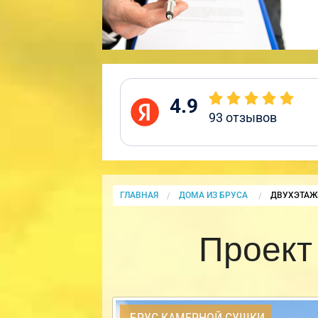
4.9
93
отзывов
ГЛАВНАЯ
ДОМА ИЗ БРУСА
CURRENT:
ДВУХЭТАЖ
Проект
БРУС КАМЕРНОЙ СУШКИ