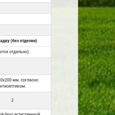
садку (без отделки)
ются отдельно).
50х200 мм. согласно
нтисептиком.
2
й брус естественной