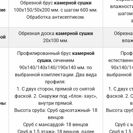
Обрезной брус
камерной сушки
влажности
тие
100х150/50х200 мм. с шагом 600 мм.
шагом
Обработка антисептиком.
Обрезная доска
камерной сушки
Обрезна
вой
20х100 мм.
влаж
Профилированный брус
камерной
Проф
сушки
, сечением
естественн
90х140/140х140/190х140 мм. по
90х140/1
выбранной комплектации. Два вида
выбранной 
профиля:
1. С двух сторон, прямой со снятой
1. С двух 
фаской. 2. Снаружи под «блок- хаус»,
фаской. 2. 
ены
внутри прямой.
в
Высота сруба: Сруб одноэтажный- 18
Высота сруб
венцов
Сруб с мансардой- 18 венцов
Сруб с 
Сруб в 1,5 этажа- 18 венцов, далее
Сруб в 1,5