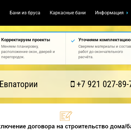
а
Бани из бруса
Каркасные бани
Информация
Корректируем проекты
Уточняем комплектацию
Меняем планировку,
Сверяем материалы и состав
расположение окон, дверей и
работ до окончательного
перегородок.
расчёта.
 Евпатории
+7 921 027-89-