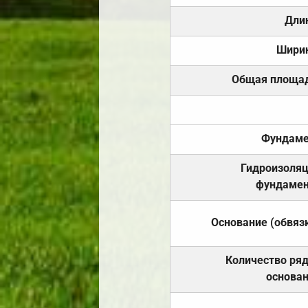
Дли
Шири
Общая площа
Фундаме
Гидроизоля
фундамен
Основание (обвяз
Количество ря
основа