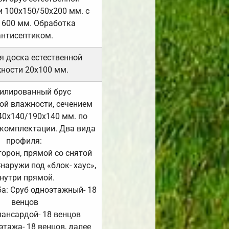
 100х150/50х200 мм. с
 600 мм. Обработка
антисептиком.
я доска естественной
ности 20х100 мм.
илированный брус
ой влажности, сечением
40х140/190х140 мм. по
комплектации. Два вида
профиля:
сторон, прямой со снятой
Снаружи под «блок- хаус»,
нутри прямой.
а: Сруб одноэтажный- 18
венцов
мансардой- 18 венцов
 этажа- 18 венцов, далее