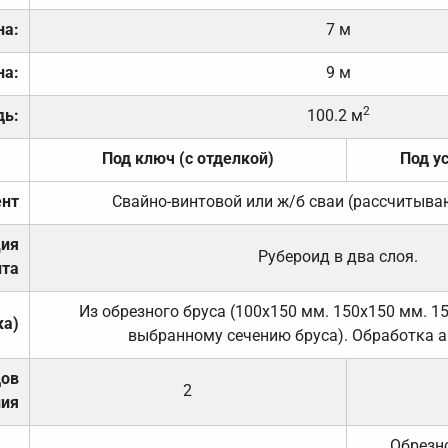
на:
7 м
на:
9 м
2
дь:
100.2 м
Под ключ (с отделкой)
Под у
нт
Свайно-винтовой или ж/б сваи (рассчитыва
ция
Рубероид в два слоя.
та
Из обрезного бруса (100х150 мм. 150х150 мм. 1
ка)
выбранному сечению бруса). Обработка а
дов
2
ния
Обрезно