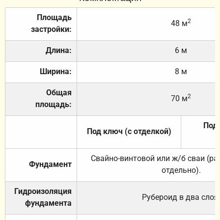
Площадь
2
48 м
застройки:
Длина:
6 м
Ширина:
8 м
Общая
2
70 м
площадь:
Под 
Под ключ (с отделкой)
Свайно-винтовой или ж/б сваи (р
Фундамент
отдельно).
Гидроизоляция
Рубероид в два слоя
фундамента