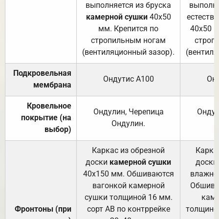
выполняется из бруска
выполня
камерной сушки
40х50
естеств
мм. Крепится по
40х50 м
стропильным ногам
строп
(вентиляционный зазор).
(вентиля
Подкровельная
Ондутис А100
Он
мембрана
Кровельное
Ондулин, Черепица
Ондул
покрытие (на
Ондулин.
выбор)
Каркас из обрезной
Карка
доски
камерной сушки
доски
40х150 мм. Обшиваются
влажно
вагонкой камерной
Обшива
сушки толщиной 16 мм.
каме
Фронтоны (при
сорт АВ по контррейке
толщиной