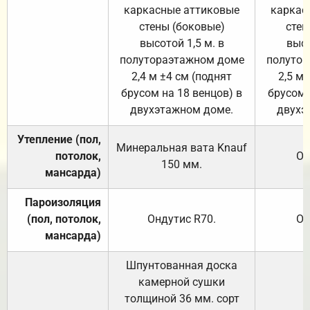
каркасные аттиковые
каркас
стены (боковые)
стен
высотой 1,5 м. в
высо
полутораэтажном доме
полутор
2,4 м ±4 см (поднят
2,5 м 
брусом на 18 венцов) в
брусом 
двухэтажном доме.
двухэ
Утепление (пол,
Минеральная вата
Knauf
потолок,
От
150
мм.
мансарда)
Пароизоляция
(пол, потолок,
Ондутис
R70
.
От
мансарда)
Шпунтованная доска
камерной сушки
толщиной 36 мм. сорт