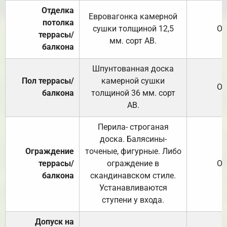
Отделка
Евровагонка камерной
потолка
сушки толщиной 12,5
От
террасы/
мм. сорт АВ.
балкона
Шпунтованная доска
Пол террасы/
камерной сушки
От
балкона
толщиной 36 мм. сорт
АВ.
Перила- строганая
доска. Балясины-
Ограждение
точеные, фигурные. Либо
террасы/
ограждение в
От
балкона
скандинавском стиле.
Устанавливаются
ступени у входа.
Допуск на