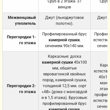
Сруб в 2 этажа- 37
Сруб 
венцов
Межвенцовый
Джут (льноджутовое
Джут 
утеплитель
полотно).
п
Профилированный брус
Профили
Перегородки 1-
камерной сушки
,
естестве
го этажа
сечением 90х140 мм.
сечени
Каркасные: доска
камерной сушки
40х100
Карк
мм, обшитые
естеств
евровагонкой хвойных
40х10
пород, камерной сушки,
манса
Перегородки 2-
толщиной 12,5 мм. сорт
этажа
го этажа
«АВ» (дома с мансардой
профили
и в 1,5 этажа). Брусовые:
естестве
профилированный брус
сечени
камерной сушки
,