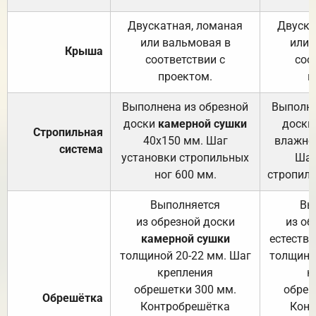
Двускатная, ломаная
Двуска
или вальмовая в
или 
Крыша
соответствии с
соо
проектом.
п
Выполнена из обрезной
Выполне
доски
камерной сушки
доски
Стропильная
40х150 мм. Шаг
влажно
система
установки стропильных
Шаг
ног 600 мм.
стропиль
Выполняется
Вы
из обрезной доски
из об
камерной сушки
естеств
толщиной 20-22 мм. Шаг
толщино
крепления
к
обрешетки 300 мм.
обреш
Обрешётка
Контробрешётка
Конт