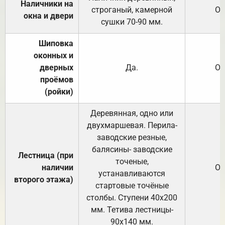
Наличники на
строганый, камерной
От
окна и двери
сушки 70-90 мм.
Шиповка
оконных и
дверных
Да.
От
проёмов
(ройки)
Деревянная, одно или
двухмаршевая. Перила-
заводские резные,
балясины- заводские
Лестница (при
точеные,
наличии
От
устанавливаются
второго этажа)
стартовые точёные
столбы. Ступени 40х200
мм. Тетива лестницы-
90х140 мм.