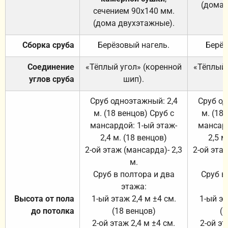
(дома 
сечением 90х140 мм.
(дома двухэтажные).
Сборка сруба
Берёзовый нагель.
Берёз
Соединение
«Тёплый угол» (коренной
«Тёплый 
углов сруба
шип).
Сруб одноэтажный: 2,4
Сруб од
м. (18 венцов) Сруб с
м. (18
мансардой: 1-ый этаж-
мансард
2,4 м. (18 венцов)
2,5 м
2-ой этаж (мансарда)- 2,3
2-ой этаж
м.
Сруб в полтора и два
Сруб в
этажа:
Высота от пола
1-ый этаж 2,4 м ±4 см.
1-ый эт
до потолка
(18 венцов)
(1
2-ой этаж 2,4 м ±4 см.
2-ой эт