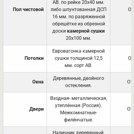
АВ. по рейке 20х40 мм.
Пол чистовой
либо шпунтованная ДСП
От
16 мм. по разряженной
обрешётке из обрезной
доски
камерной сушки
20х100 мм.
Евровагонка камерной
Потолки
сушки толщиной 12,5
От
мм. сорт АВ.
Деревянные, двойного
Окна
От
остекления.
Входная- металлическая,
утеплённая (Россия).
Двери
От
Межкомнатные-
филёнчатые.
Наличник деревянный,