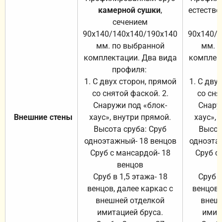
камерной сушки
,
естестве
сечением
с
90х140/140х140/190х140
90х140/
мм. по выбранной
мм. 
комплектации. Два вида
комплек
профиля:
п
1. С двух сторон, прямой
1. С дву
со снятой фаской. 2.
со сня
Снаружи под «блок-
Снару
Внешние стены
хаус», внутри прямой.
хаус», 
Высота сруба: Сруб
Высот
одноэтажный- 18 венцов
одноэта
Сруб с мансардой- 18
Сруб с
венцов
Сруб в 1,5 этажа- 18
Сруб в
венцов, далее каркас с
венцов,
внешней отделкой
внеш
имитацией бруса.
имит