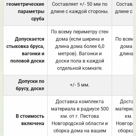
геометрические
Составляет +/- 50 мм по
Составля
параметры
длине с каждой стороны.
длине с 
сруба
По всему периметру стен
Допускается
дома (если ширина и
По всему
стыковка бруса,
длина дома более 6,0
дома (
вагонки и
метров). Вагонки и
длина 
половой доски
доски пола в каждой
отдельной комнате.
Допуски по
+/- 5 мм.
брусу, доске
Доставка комплекта
Достав
материала в радиусе 500
материал
В стоимость
км. от г. Пестова
км. 
включена
Новгородской области и
Новгоро
сборка дома на вашем
сборка