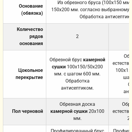
Из обрезного бруса (100х150 мм.
Основание
150х200 мм. согласно выбранному с
(обвязка)
Обработка антисептик
Количество
рядов
2
основания
Обр
Обрезной брус
камерной
естеств
сушки
100х150/50х200
Цокольное
100х15
мм. с шагом 600 мм.
перекрытие
шаг
Обработка
О
антисептиком.
ант
Обрезная доска
Обр
Пол черновой
камерной сушки
20х100
естеств
мм.
2
Профилированный брус
Профили