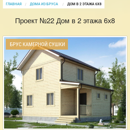
ГЛАВНАЯ
ДОМА ИЗ БРУСА
CURRENT:
ДОМ В 2 ЭТАЖА 6Х8
Проект №22 Дом в 2 этажа 6х8
БРУС КАМЕРНОЙ СУШКИ