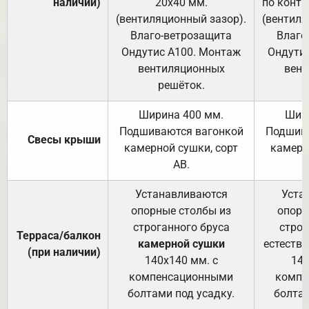
наличии)
20х40 мм.
по контр
(вентиляционный зазор).
(вентиля
Влаго-ветрозащита
Влаго
Ондутис А100. Монтаж
Ондути
вентиляционных
вент
решёток.
Ширина 400 мм.
Шир
Подшиваются вагонкой
Подшива
Свесы крыши
камерной сушки, сорт
камерн
АВ.
Устанавливаются
Уста
опорные столбы из
опорн
строганного бруса
строг
Терраса/балкон
камерной сушки
естеств
(при наличии)
140х140 мм. с
140
компенсационными
компе
болтами под усадку.
болтам