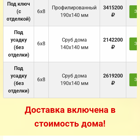
Под ключ
Профилированный
3415200
(с
6х8
За
190х140 мм
отделкой)
Под
усадку
Cруб дома
2142200
6х8
За
(без
140х140 мм
отделки)
Под
усадку
Cруб дома
2619200
6х8
За
(без
190х140 мм
отделки)
Доставка включена в
стоимость дома!