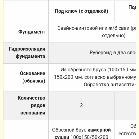
Под 
Под ключ (с отделкой)
Свайно-винтовой или ж/б сваи (р
Фундамент
отдельно).
Гидроизоляция
Рубероид в два слоя
фундамента
Из обрезного бруса (100х150 мм.
Основание
150х200 мм. согласно выбранному с
(обвязка)
Обработка антисептик
Количество
рядов
2
основания
Обр
Обрезной брус
камерной
естеств
сушки
100х150/50х200