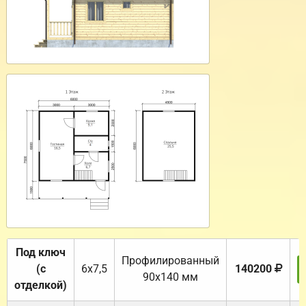
Под ключ
Профилированный
(с
6х7,5
140200
90х140 мм
отделкой)