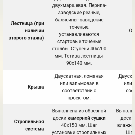
двухмаршевая. Перила-
заводские резные,
балясины- заводские
Лестница (при
точеные,
наличии
От
устанавливаются
второго этажа)
стартовые точёные
столбы. Ступени 40х200
мм. Тетива лестницы-
90х140 мм.
Двускатная, ломаная
Двуска
или вальмовая в
или 
Крыша
соответствии с
соо
проектом.
п
Выполнена из обрезной
Выполне
доски
камерной сушки
доски
Стропильная
40х150 мм. Шаг
влажно
система
установки стропильных
Шаг