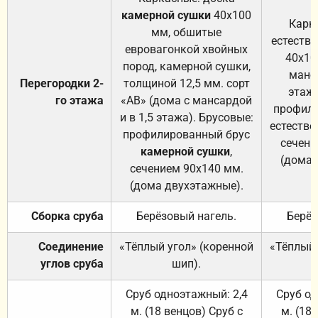
камерной сушки
40х100
Карк
мм, обшитые
естеств
евровагонкой хвойных
40х10
пород, камерной сушки,
манса
Перегородки 2-
толщиной 12,5 мм. сорт
этажа
го этажа
«АВ» (дома с мансардой
профили
и в 1,5 этажа). Брусовые:
естестве
профилированный брус
сечени
камерной сушки
,
(дома 
сечением 90х140 мм.
(дома двухэтажные).
Сборка сруба
Берёзовый нагель.
Берёз
Соединение
«Тёплый угол» (коренной
«Тёплый 
углов сруба
шип).
Сруб одноэтажный: 2,4
Сруб од
м. (18 венцов) Сруб с
м. (18