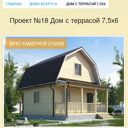
ГЛАВНАЯ
ДОМА ИЗ БРУСА
CURRENT:
ДОМ С ТЕРРАСОЙ 7,5Х6
Проект №18 Дом с террасой 7,5х6
БРУС КАМЕРНОЙ СУШКИ