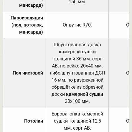
150
мм.
мансарда)
Пароизоляция
(пол, потолок,
Ондутис
R70
.
От
мансарда)
Шпунтованная доска
камерной сушки
толщиной 36 мм. сорт
АВ. по рейке 20х40 мм.
Пол чистовой
либо шпунтованная ДСП
От
16 мм. по разряженной
обрешётке из обрезной
доски
камерной сушки
20х100 мм.
Евровагонка камерной
Потолки
сушки толщиной 12,5
От
мм. сорт АВ.