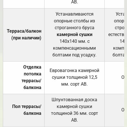
АВ.
Устанавливаются
Уста
опорные столбы из
опорн
строганного бруса
строг
Терраса/балкон
камерной сушки
естеств
(при наличии)
140х140 мм. с
140
компенсационными
компе
болтами под усадку.
болтам
Отделка
Евровагонка камерной
потолка
сушки толщиной 12,5
От
террасы/
мм. сорт АВ.
балкона
Шпунтованная доска
Пол террасы/
камерной сушки
От
балкона
толщиной 36 мм. сорт
АВ.