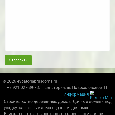
Отправить
© 2026 evpatoriabrusdoma.ru
+7 921 027-89-78; г. Евпатория, ш. Новосёловское, 1Г
Информация
Строительство деревянных домов: Дачные домики под
усадку, каркасные дома под ключ для пмж.
Бригада плотников постороит садовые домики для