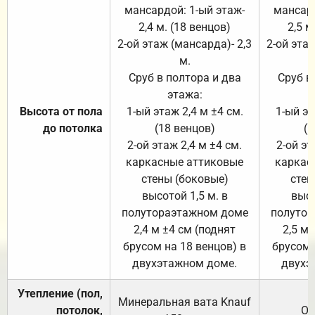
мансардой: 1-ый этаж-
мансард
2,4 м. (18 венцов)
2,5 м
2-ой этаж (мансарда)- 2,3
2-ой этаж
м.
Сруб в полтора и два
Сруб в
этажа:
Высота от пола
1-ый этаж 2,4 м ±4 см.
1-ый эт
до потолка
(18 венцов)
(1
2-ой этаж 2,4 м ±4 см.
2-ой эт
каркасные аттиковые
каркас
стены (боковые)
стен
высотой 1,5 м. в
высо
полутораэтажном доме
полутор
2,4 м ±4 см (поднят
2,5 м 
брусом на 18 венцов) в
брусом 
двухэтажном доме.
двухэ
Утепление (пол,
Минеральная вата
Knauf
потолок,
От