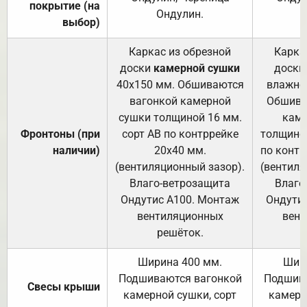
покрытие (на
Ондулин.
выбор)
Каркас из обрезной
Карка
доски
камерной сушки
доски
40х150 мм. Обшиваются
влажно
вагонкой камерной
Обшива
сушки толщиной 16 мм.
каме
Фронтоны (при
сорт АВ по контррейке
толщиной
наличии)
20х40 мм.
по контр
(вентиляционный зазор).
(вентиля
Влаго-ветрозащита
Влаго
Ондутис А100. Монтаж
Ондути
вентиляционных
вент
решёток.
Ширина 400 мм.
Шир
Подшиваются вагонкой
Подшива
Свесы крыши
камерной сушки, сорт
камерн