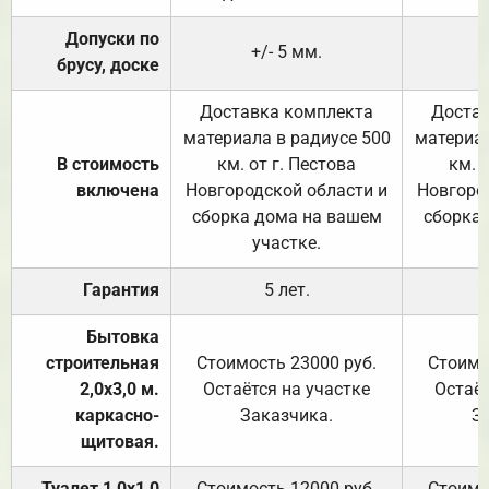
Допуски по
+/- 5 мм.
брусу, доске
Доставка комплекта
Достав
материала в радиусе 500
материал
В стоимость
км. от г. Пестова
км. 
включена
Новгородской области и
Новгоро
сборка дома на вашем
сборка
участке.
Гарантия
5 лет.
Бытовка
строительная
Стоимость 23000 руб.
Стоимо
2,0х3,0 м.
Остаётся на участке
Остаёт
каркасно-
Заказчика.
З
щитовая.
Туалет 1,0х1,0
Стоимость 12000 руб.
Стоимо