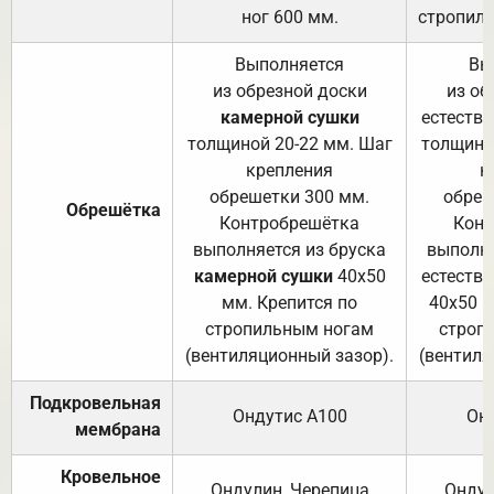
ног 600 мм.
стропиль
Выполняется
Вы
из обрезной доски
из об
камерной сушки
естеств
толщиной 20-22 мм. Шаг
толщино
крепления
к
обрешетки 300 мм.
обреш
Обрешётка
Контробрешётка
Конт
выполняется из бруска
выполня
камерной сушки
40х50
естеств
мм. Крепится по
40х50 м
стропильным ногам
строп
(вентиляционный зазор).
(вентиля
Подкровельная
Ондутис А100
Он
мембрана
Кровельное
Ондулин, Черепица
Ондул