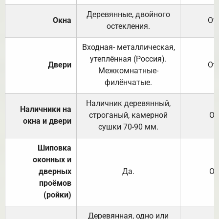
Деревянные, двойного
Окна
От
остекления.
Входная- металлическая,
утеплённая (Россия).
Двери
От
Межкомнатные-
филёнчатые.
Наличник деревянный,
Наличники на
строганый, камерной
От
окна и двери
сушки 70-90 мм.
Шиповка
оконных и
дверных
Да.
От
проёмов
(ройки)
Деревянная, одно или