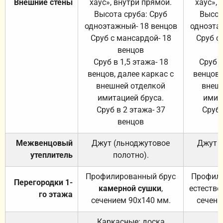
Внешние стены
хаус», внутри прямой.
хаус», 
Высота сруба: Сруб
Высот
одноэтажный- 18 венцов
одноэта
Сруб с мансардой- 18
Сруб с
венцов
Сруб в 1,5 этажа- 18
Сруб в
венцов, далее каркас с
венцов,
внешней отделкой
внеш
имитацией бруса.
имит
Сруб в 2 этажа- 37
Сруб 
венцов
Межвенцовый
Джут (льноджутовое
Джут 
утеплитель
полотно).
п
Профилированный брус
Профили
Перегородки 1-
камерной сушки
,
естестве
го этажа
сечением 90х140 мм.
сечени
Каркасные: доска