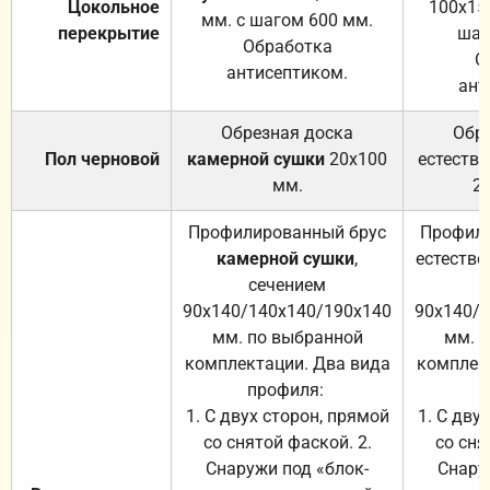
Цокольное
100х15
мм. с шагом 600 мм.
перекрытие
шаг
Обработка
О
антисептиком.
ант
Обрезная доска
Обр
Пол черновой
камерной сушки
20х100
естеств
мм.
2
Профилированный брус
Профили
камерной сушки
,
естестве
сечением
с
90х140/140х140/190х140
90х140/
мм. по выбранной
мм. 
комплектации. Два вида
комплек
профиля:
п
1. С двух сторон, прямой
1. С дву
со снятой фаской. 2.
со сня
Снаружи под «блок-
Снару