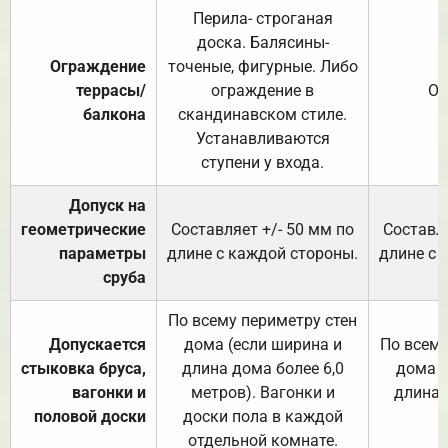
Перила- строганая
доска. Балясины-
Ограждение
точеные, фигурные. Либо
террасы/
ограждение в
От
балкона
скандинавском стиле.
Устанавливаются
ступени у входа.
Допуск на
геометрические
Составляет +/- 50 мм по
Составля
параметры
длине с каждой стороны.
длине с 
сруба
По всему периметру стен
Допускается
дома (если ширина и
По всему
стыковка бруса,
длина дома более 6,0
дома (
вагонки и
метров). Вагонки и
длина 
половой доски
доски пола в каждой
отдельной комнате.