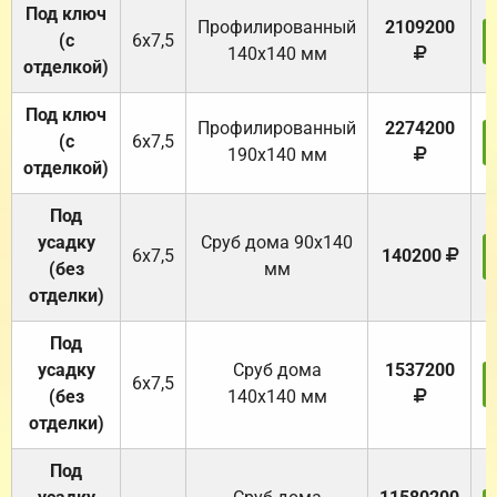
Под ключ
Профилированный
2109200
(с
6х7,5
140х140 мм
отделкой)
Под ключ
Профилированный
2274200
(с
6х7,5
190х140 мм
отделкой)
Под
усадку
Cруб дома 90x140
6х7,5
140200
(без
мм
отделки)
Под
усадку
Cруб дома
1537200
6х7,5
(без
140х140 мм
отделки)
Под