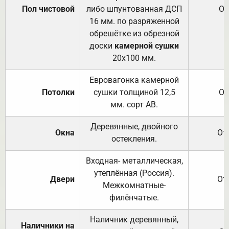
Пол чистовой
либо шпунтованная ДСП
От
16 мм. по разряженной
обрешётке из обрезной
доски
камерной сушки
20х100 мм.
Евровагонка камерной
Потолки
сушки толщиной 12,5
От
мм. сорт АВ.
Деревянные, двойного
Окна
От
остекления.
Входная- металлическая,
утеплённая (Россия).
Двери
От
Межкомнатные-
филёнчатые.
Наличник деревянный,
Наличники на