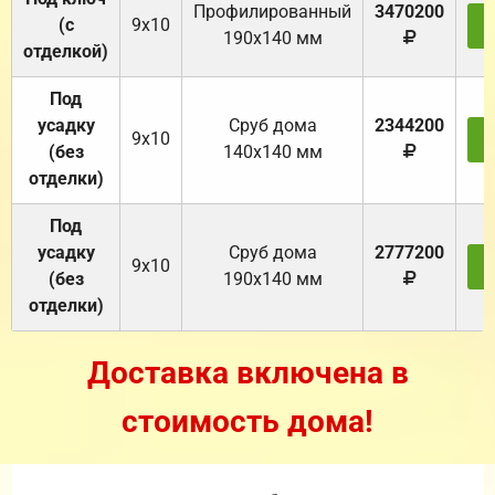
Профилированный
3470200
(с
9х10
З
190х140 мм
отделкой)
Под
усадку
Cруб дома
2344200
9х10
З
(без
140х140 мм
отделки)
Под
усадку
Cруб дома
2777200
9х10
З
(без
190х140 мм
отделки)
Доставка включена в
стоимость дома!