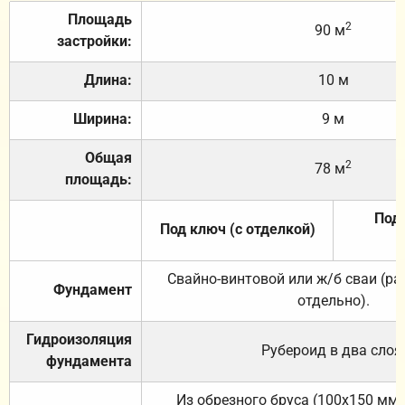
Площадь
2
90 м
застройки:
Длина:
10 м
Ширина:
9 м
Общая
2
78 м
площадь:
Под 
Под ключ (с отделкой)
Свайно-винтовой или ж/б сваи (р
Фундамент
отдельно).
Гидроизоляция
Рубероид в два слоя
фундамента
Из обрезного бруса (100х150 мм.