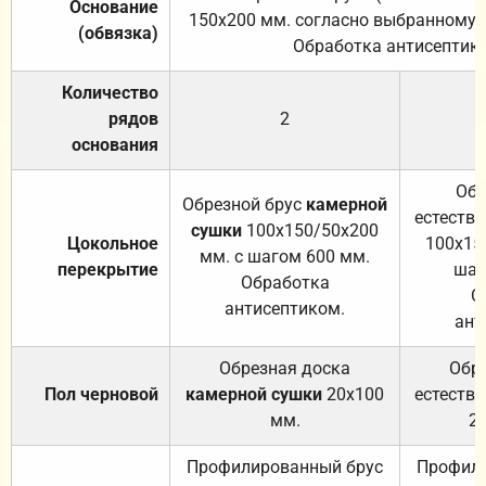
Основание
150х200 мм. согласно выбранному с
(обвязка)
Обработка антисептик
Количество
рядов
2
основания
Обр
Обрезной брус
камерной
естеств
сушки
100х150/50х200
Цокольное
100х15
мм. с шагом 600 мм.
перекрытие
шаг
Обработка
О
антисептиком.
ант
Обрезная доска
Обр
Пол черновой
камерной сушки
20х100
естеств
мм.
2
Профилированный брус
Профили