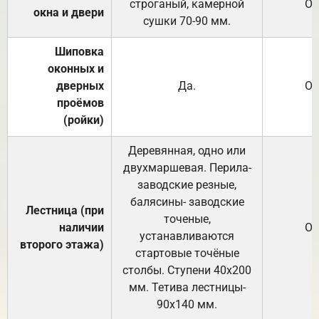
строганый, камерной
От
окна и двери
сушки 70-90 мм.
Шиповка
оконных и
дверных
Да.
От
проёмов
(ройки)
Деревянная, одно или
двухмаршевая. Перила-
заводские резные,
балясины- заводские
Лестница (при
точеные,
наличии
От
устанавливаются
второго этажа)
стартовые точёные
столбы. Ступени 40х200
мм. Тетива лестницы-
90х140 мм.