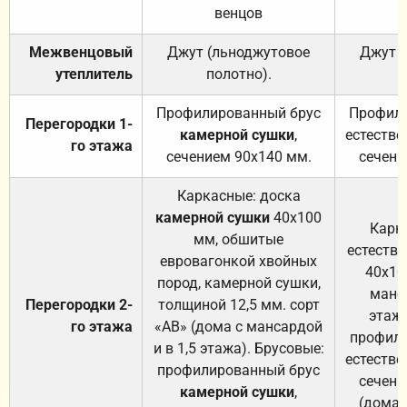
венцов
Межвенцовый
Джут (льноджутовое
Джут 
утеплитель
полотно).
п
Профилированный брус
Профили
Перегородки 1-
камерной сушки
,
естестве
го этажа
сечением 90х140 мм.
сечени
Каркасные: доска
камерной сушки
40х100
Карк
мм, обшитые
естеств
евровагонкой хвойных
40х10
пород, камерной сушки,
манса
Перегородки 2-
толщиной 12,5 мм. сорт
этажа
го этажа
«АВ» (дома с мансардой
профили
и в 1,5 этажа). Брусовые:
естестве
профилированный брус
сечени
камерной сушки
,
(дома 