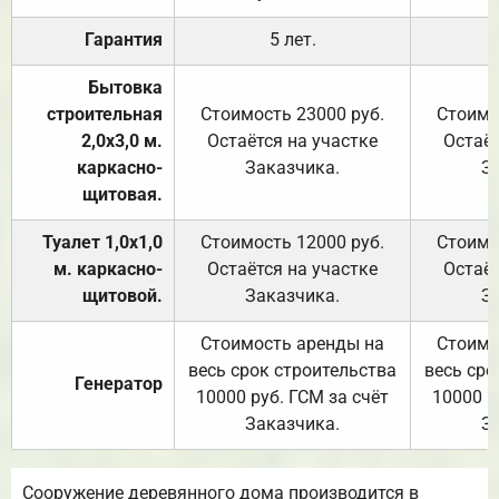
Гарантия
5 лет.
Бытовка
строительная
Стоимость 23000 руб.
Стоимо
2,0х3,0 м.
Остаётся на участке
Остаёт
каркасно-
Заказчика.
З
щитовая.
Туалет 1,0х1,0
Стоимость 12000 руб.
Стоимо
м. каркасно-
Остаётся на участке
Остаёт
щитовой.
Заказчика.
З
Стоимость аренды на
Стоимо
весь срок строительства
весь сро
Генератор
10000 руб. ГСМ за счёт
10000 р
Заказчика.
З
Сооружение деревянного дома производится в