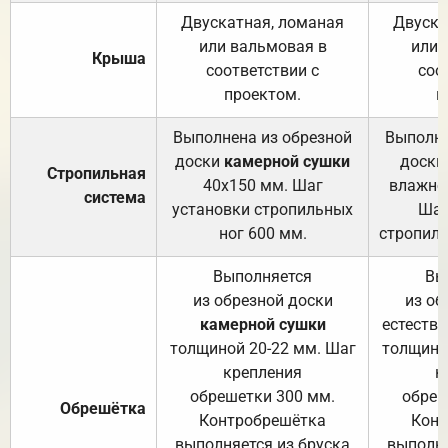
Двускатная, ломаная
Двуска
или вальмовая в
или 
Крыша
соответствии с
соо
проектом.
п
Выполнена из обрезной
Выполне
доски
камерной сушки
доски
Стропильная
40х150 мм. Шаг
влажно
система
установки стропильных
Шаг
ног 600 мм.
стропиль
Выполняется
Вы
из обрезной доски
из об
камерной сушки
естеств
толщиной 20-22 мм. Шаг
толщино
крепления
к
обрешетки 300 мм.
обреш
Обрешётка
Контробрешётка
Конт
выполняется из бруска
выполня