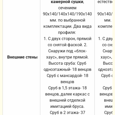
камерной сушки
,
естестве
сечением
с
90х140/140х140/190х140
90х140/
мм. по выбранной
мм. 
комплектации. Два вида
комплек
профиля:
п
1. С двух сторон, прямой
1. С дву
со снятой фаской. 2.
со сня
Снаружи под «блок-
Снару
Внешние стены
хаус», внутри прямой.
хаус», 
Высота сруба: Сруб
Высот
одноэтажный- 18 венцов
одноэта
Сруб с мансардой- 18
Сруб с
венцов
Сруб в 1,5 этажа- 18
Сруб в
венцов, далее каркас с
венцов,
внешней отделкой
внеш
имитацией бруса.
имит
Сруб в 2 этажа- 37
Сруб 