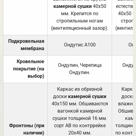
камерной сушки
40х50
естеств
мм. Крепится по
40х50 м
стропильным ногам
строп
(вентиляционный зазор).
(вентиля
Подкровельная
Ондутис А100
Он
мембрана
Кровельное
Ондулин, Черепица
Ондул
покрытие (на
Ондулин.
выбор)
Каркас из обрезной
Карка
доски
камерной сушки
доски
40х150 мм. Обшиваются
влажно
вагонкой камерной
Обшива
сушки толщиной 16 мм.
каме
Фронтоны (при
сорт АВ по контррейке
толщиной
наличии)
20х40 мм.
по контр