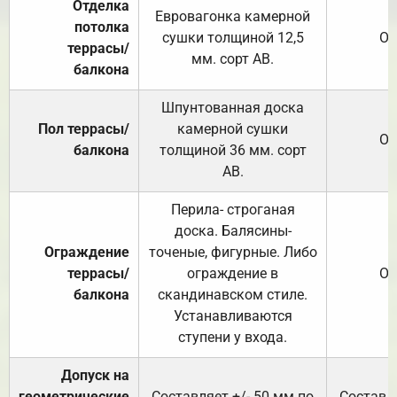
Отделка
Евровагонка камерной
потолка
сушки толщиной 12,5
От
террасы/
мм. сорт АВ.
балкона
Шпунтованная доска
Пол террасы/
камерной сушки
От
балкона
толщиной 36 мм. сорт
АВ.
Перила- строганая
доска. Балясины-
Ограждение
точеные, фигурные. Либо
террасы/
ограждение в
От
балкона
скандинавском стиле.
Устанавливаются
ступени у входа.
Допуск на
геометрические
Составляет +/- 50 мм по
Составля