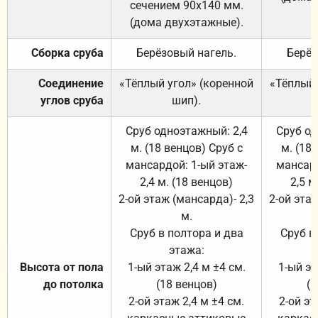
сечением 90х140 мм.
(дома двухэтажные).
Сборка сруба
Берёзовый нагель.
Берёз
Соединение
«Тёплый угол» (коренной
«Тёплый 
углов сруба
шип).
Сруб одноэтажный: 2,4
Сруб од
м. (18 венцов) Сруб с
м. (18
мансардой: 1-ый этаж-
мансард
2,4 м. (18 венцов)
2,5 м
2-ой этаж (мансарда)- 2,3
2-ой этаж
м.
Сруб в полтора и два
Сруб в
этажа:
Высота от пола
1-ый этаж 2,4 м ±4 см.
1-ый эт
до потолка
(18 венцов)
(1
2-ой этаж 2,4 м ±4 см.
2-ой эт