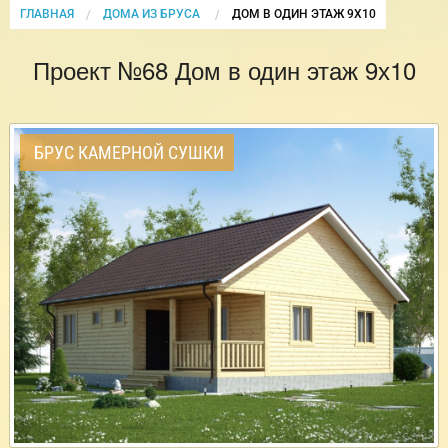
ГЛАВНАЯ
ДОМА ИЗ БРУСА
CURRENT:
ДОМ В ОДИН ЭТАЖ 9Х10
Проект №68 Дом в один этаж 9х10
БРУС КАМЕРНОЙ СУШКИ