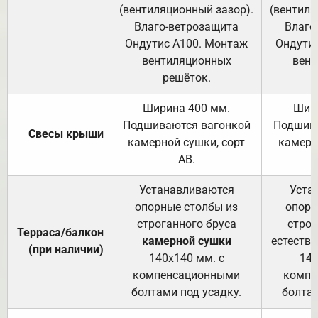
(вентиляционный зазор).
(вентиля
Влаго-ветрозащита
Влаго
Ондутис А100. Монтаж
Ондути
вентиляционных
вент
решёток.
Ширина 400 мм.
Шир
Подшиваются вагонкой
Подшива
Свесы крыши
камерной сушки, сорт
камерн
АВ.
Устанавливаются
Уста
опорные столбы из
опорн
строганного бруса
строг
Терраса/балкон
камерной сушки
естеств
(при наличии)
140х140 мм. с
140
компенсационными
компе
болтами под усадку.
болтам