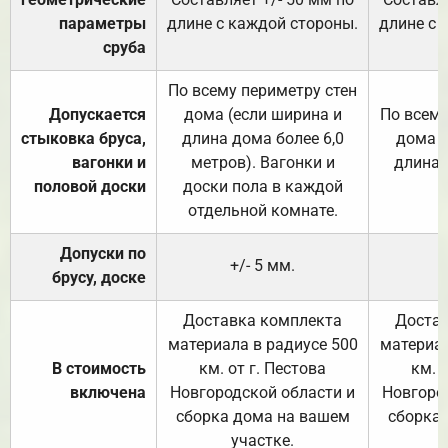
параметры
длине с каждой стороны.
длине с 
сруба
По всему периметру стен
Допускается
дома (если ширина и
По всему
стыковка бруса,
длина дома более 6,0
дома (
вагонки и
метров). Вагонки и
длина 
половой доски
доски пола в каждой
отдельной комнате.
Допуски по
+/- 5 мм.
брусу, доске
Доставка комплекта
Достав
материала в радиусе 500
материал
В стоимость
км. от г. Пестова
км. 
включена
Новгородской области и
Новгоро
сборка дома на вашем
сборка
участке.