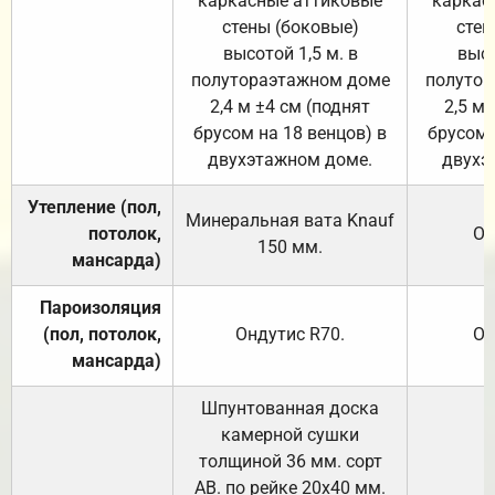
каркасные аттиковые
каркас
стены (боковые)
стен
высотой 1,5 м. в
высо
полутораэтажном доме
полутор
2,4 м ±4 см (поднят
2,5 м 
брусом на 18 венцов) в
брусом 
двухэтажном доме.
двухэ
Утепление (пол,
Минеральная вата
Knauf
потолок,
От
150
мм.
мансарда)
Пароизоляция
(пол, потолок,
Ондутис
R70
.
От
мансарда)
Шпунтованная доска
камерной сушки
толщиной 36 мм. сорт
АВ. по рейке 20х40 мм.