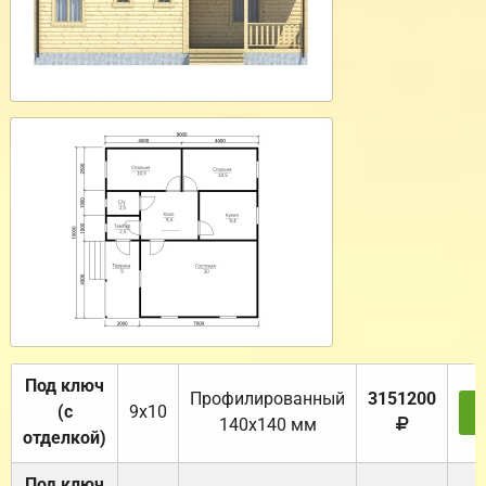
Под ключ
Профилированный
3151200
(с
9х10
З
140х140 мм
отделкой)
Под ключ