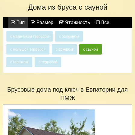
Дома из бруса с сауной
Тип
Размер
Этажность
Все
с маленькой террасой
с балконом
с большой террасой
с эркером
с сауной
с гаражом
с террасой
Брусовые дома под ключ в Евпатории для
ПМЖ