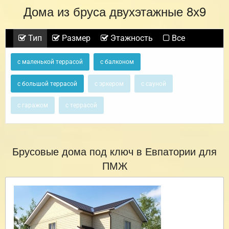
Дома из бруса двухэтажные 8х9
Тип
Размер
Этажность
Все
с маленькой террасой
с балконом
с большой террасой
с эркером
с сауной
с гаражом
с террасой
Брусовые дома под ключ в Евпатории для
ПМЖ