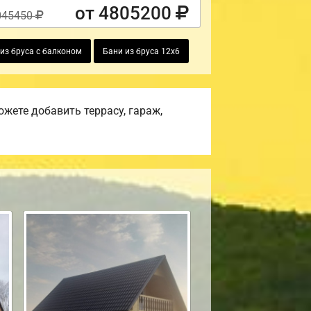
от 4805200
045450
из бруса с балконом
Бани из бруса 12х6
жете добавить террасу, гараж,