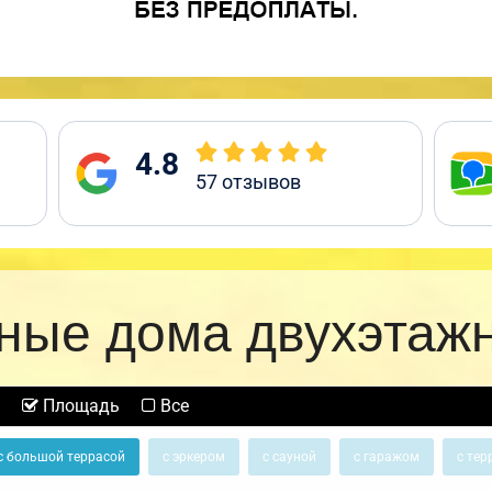
4.8
57
отзывов
ные дома двухэтаж
Площадь
Все
с большой террасой
с эркером
с сауной
с гаражом
с тер