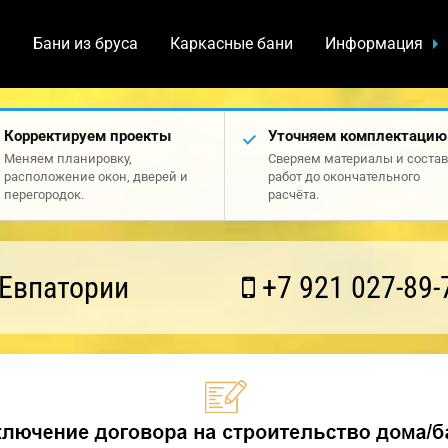
а
Бани из бруса
Каркасные бани
Информация
Корректируем проекты
Уточняем комплектацию
Меняем планировку,
Сверяем материалы и состав
расположение окон, дверей и
работ до окончательного
перегородок.
расчёта.
 Евпатории
+7 921 027-89-