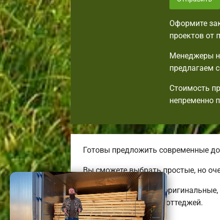
Оформите зак
проектов от 
Менеджеры на
предлагаем с
Стоимость пр
непременно 
Готовы предложить современные дос
Вы сможете выбрать простые, но оч
Строим комфортные, оригинальные, 
энергоэффективных коттеджей.