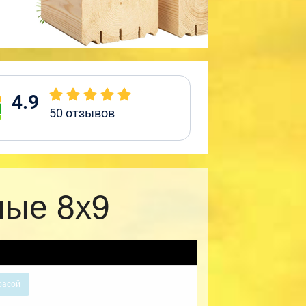
4.9
50
отзывов
ные 8х9
расой