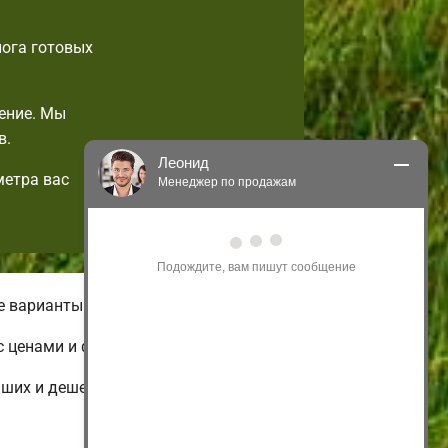
лога готовых
ение. Мы
в.
Леонид
метра вас
Менеджер по продажам
Здравствуйте! Я могу 
проконсультировать Вас по нашим 
акциям и проектам.
Только что
е варианты домов.
с ценами и фотографиями.
ьших и дешевых до огромных