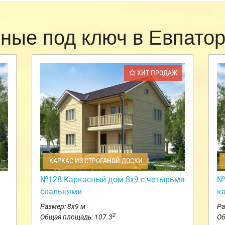
сные под ключ в Евпато
ХИТ ПРОДАЖ
КАРКАС ИЗ СТРОГАНОЙ ДОСКИ
№128 Каркасный дом 8х9 с четырьмя
№
спальнями
к
Размер: 8х9 м
Ра
2
Общая площадь: 107.3
Об