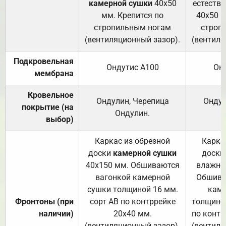
камерной сушки
40х50
естеств
мм. Крепится по
40х50 м
стропильным ногам
строп
(вентиляционный зазор).
(вентиля
Подкровельная
Ондутис А100
Он
мембрана
Кровельное
Ондулин, Черепица
Ондул
покрытие (на
Ондулин.
выбор)
Каркас из обрезной
Карка
доски
камерной сушки
доски
40х150 мм. Обшиваются
влажно
вагонкой камерной
Обшива
сушки толщиной 16 мм.
каме
Фронтоны (при
сорт АВ по контррейке
толщиной
наличии)
20х40 мм.
по контр
(вентиляционный зазор).
(вентиля