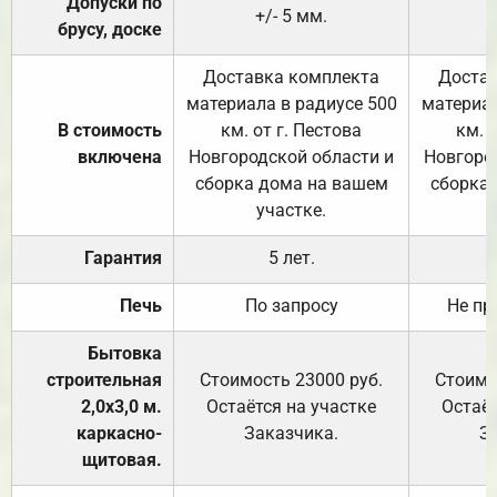
Допуски по
+/- 5 мм.
брусу, доске
Доставка комплекта
Достав
материала в радиусе 500
материал
В стоимость
км. от г. Пестова
км. 
включена
Новгородской области и
Новгоро
сборка дома на вашем
сборка
участке.
Гарантия
5 лет.
Печь
По запросу
Не пр
Бытовка
строительная
Стоимость 23000 руб.
Стоимо
2,0х3,0 м.
Остаётся на участке
Остаёт
каркасно-
Заказчика.
З
щитовая.