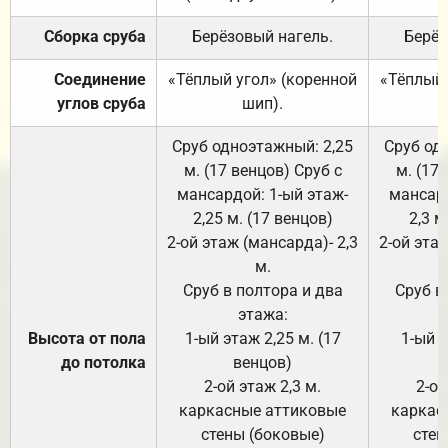
Сборка сруба
Берёзовый нагель.
Берёз
Соединение
«Тёплый угол» (коренной
«Тёплый 
углов сруба
шип).
Сруб одноэтажный: 2,25
Сруб од
м. (17 венцов) Сруб с
м. (17
мансардой: 1-ый этаж-
мансард
2,25 м. (17 венцов)
2,3 м
2-ой этаж (мансарда)- 2,3
2-ой этаж
м.
Сруб в полтора и два
Сруб в
этажа:
Высота от пола
1-ый этаж 2,25 м. (17
1-ый э
до потолка
венцов)
2-ой этаж 2,3 м.
2-ой
каркасные аттиковые
каркас
стены (боковые)
стен