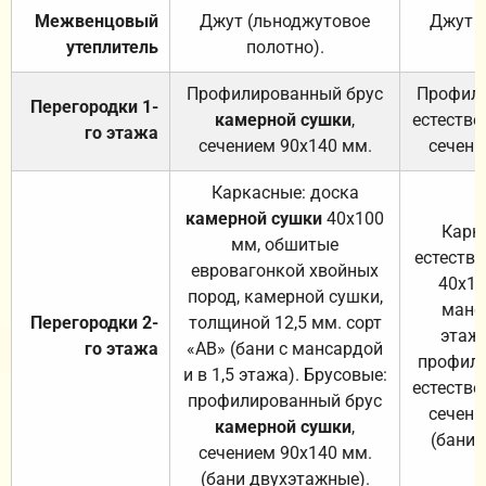
Межвенцовый
Джут (льноджутовое
Джут 
утеплитель
полотно).
п
Профилированный брус
Профили
Перегородки 1-
камерной сушки
,
естестве
го этажа
сечением 90х140 мм.
сечени
Каркасные: доска
камерной сушки
40х100
Карк
мм, обшитые
естеств
евровагонкой хвойных
40х10
пород, камерной сушки,
манса
Перегородки 2-
толщиной 12,5 мм. сорт
этажа
го этажа
«АВ» (бани с мансардой
профили
и в 1,5 этажа). Брусовые:
естестве
профилированный брус
сечени
камерной сушки
,
(бани 
сечением 90х140 мм.
(бани двухэтажные).