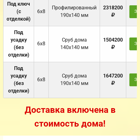
Под ключ
Профилированный
2318200
(с
6х8
За
190х140 мм
отделкой)
Под
усадку
Cруб дома
1504200
6х8
За
(без
140х140 мм
отделки)
Под
усадку
Cруб дома
1647200
6х8
За
(без
190х140 мм
отделки)
Доставка включена в
стоимость дома!