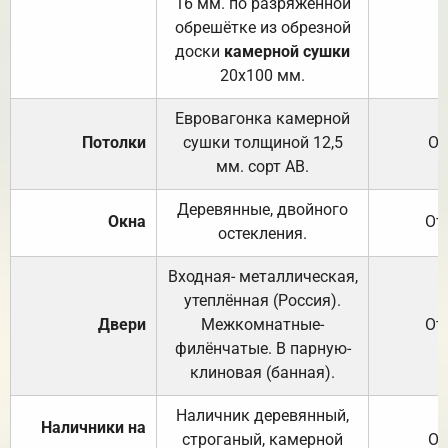
16 мм. по разряженной
обрешётке из обрезной
доски
камерной сушки
20х100 мм.
Евровагонка камерной
Потолки
сушки толщиной 12,5
От
мм. сорт АВ.
Деревянные, двойного
Окна
От
остекления.
Входная- металлическая,
утеплённая (Россия).
Двери
Межкомнатные-
От
филёнчатые. В парную-
клиновая (банная).
Наличник деревянный,
Наличники на
строганый, камерной
От