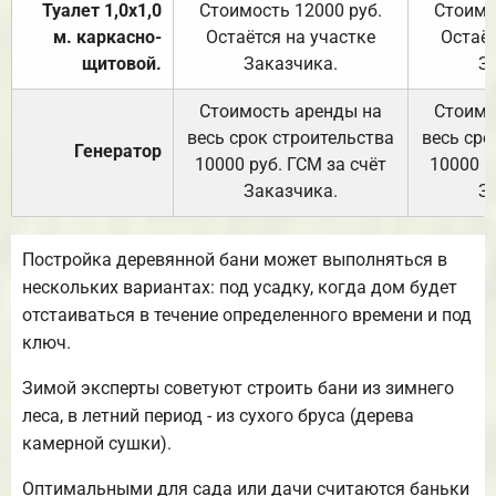
Туалет 1,0х1,0
Стоимость 12000 руб.
Стоимо
м. каркасно-
Остаётся на участке
Остаёт
щитовой.
Заказчика.
З
Стоимость аренды на
Стоимо
весь срок строительства
весь сро
Генератор
10000 руб. ГСМ за счёт
10000 р
Заказчика.
З
Постройка деревянной бани может выполняться в
нескольких вариантах: под усадку, когда дом будет
отстаиваться в течение определенного времени и под
ключ.
Зимой эксперты советуют строить бани из зимнего
леса, в летний период - из сухого бруса (дерева
камерной сушки).
Оптимальными для сада или дачи считаются баньки