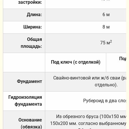
застройки:
Длина:
6 м
Ширина:
8 м
Общая
2
75 м
площадь:
Под 
Под ключ (с отделкой)
Свайно-винтовой или ж/б сваи (р
Фундамент
отдельно).
Гидроизоляция
Рубероид в два слоя
фундамента
Из обрезного бруса (100х150 мм.
Основание
150х200 мм. согласно выбранному с
(обвязка)