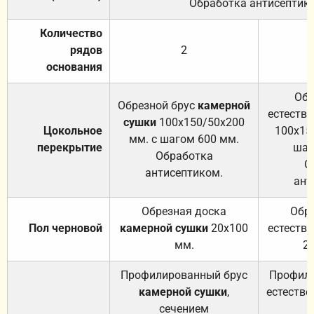
Обработка антисептик
Количество
рядов
2
основания
Обр
Обрезной брус
камерной
естеств
сушки
100х150/50х200
Цокольное
100х15
мм. с шагом 600 мм.
перекрытие
шаг
Обработка
О
антисептиком.
ант
Обрезная доска
Обр
Пол черновой
камерной сушки
20х100
естеств
мм.
2
Профилированный брус
Профили
камерной сушки
,
естестве
сечением
с