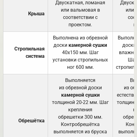
Двускатная, ломаная
Двуска
или вальмовая в
или 
Крыша
соответствии с
соо
проектом.
п
Выполнена из обрезной
Выполне
доски
камерной сушки
доски
Стропильная
40х150 мм. Шаг
влажно
система
установки стропильных
Шаг
ног 600 мм.
стропиль
Выполняется
Вы
из обрезной доски
из об
камерной сушки
естеств
толщиной 20-22 мм. Шаг
толщино
крепления
к
обрешетки 300 мм.
обреш
Обрешётка
Контробрешётка
Конт
выполняется из бруска
выполня