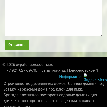
Отправить
© 2026 evpatoriabrusdoma.ru
+7 921 027-89-78; г. Евпатория, ш. Новосёловское, 1Г
Информация
Строительство деревянных домов: Дачные домики под
усадку, каркасные дома под ключ для пмж.
Бригада плотников постороит садовые домики для
дачи. Каталог проектов с фото и ценами: заказать
домокомплект.