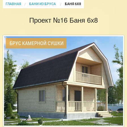
ГЛАВНАЯ
БАНИ ИЗ БРУСА
CURRENT:
БАНЯ 6Х8
Проект №16 Баня 6х8
БРУС КАМЕРНОЙ СУШКИ