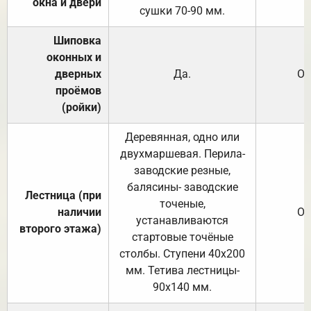
окна и двери
сушки 70-90 мм.
Шиповка
оконных и
дверных
Да.
От
проёмов
(ройки)
Деревянная, одно или
двухмаршевая. Перила-
заводские резные,
балясины- заводские
Лестница (при
точеные,
наличии
От
устанавливаются
второго этажа)
стартовые точёные
столбы. Ступени 40х200
мм. Тетива лестницы-
90х140 мм.