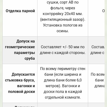
сушки, сорт АВ по
фольге, через
Отделка парной
От
контррейку 20х40 мм.
(вентиляционный зазор).
Установка пологов из
осины.
Допуск на
геометрические
Составляет +/- 50 мм по
Составля
параметры
длине с каждой стороны.
длине с 
сруба
По всему периметру стен
Допускается
бани (если ширина и
По всему
стыковка бруса,
длина бани более 6,0
бани (
вагонки и
метров). Вагонки и
длина 
половой доски
доски пола в каждой
отдельной комнате.