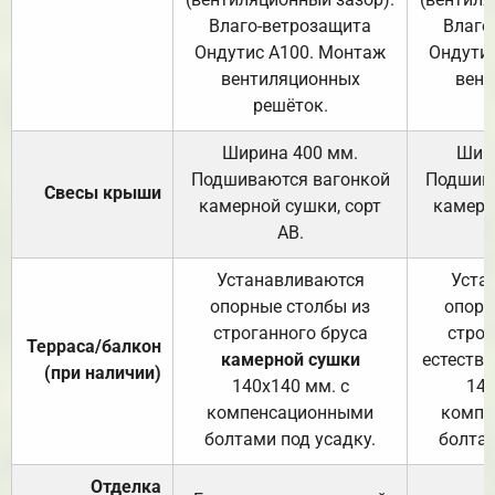
Влаго-ветрозащита
Влаго
Ондутис А100. Монтаж
Ондути
вентиляционных
вент
решёток.
Ширина 400 мм.
Шир
Подшиваются вагонкой
Подшива
Свесы крыши
камерной сушки, сорт
камерн
АВ.
Устанавливаются
Уста
опорные столбы из
опорн
строганного бруса
строг
Терраса/балкон
камерной сушки
естеств
(при наличии)
140х140 мм. с
140
компенсационными
компе
болтами под усадку.
болтам
Отделка