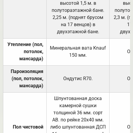
высотой 1,5 м. в
высо
полутораэтажной бане.
полутор
2,25 м. (поднят брусом
2,3 м. (
на 17 венцов) в
17
двухэтажной бане.
двухэ
Утепление (пол,
Минеральная вата
Knauf
потолок,
От
150
мм.
мансарда)
Пароизоляция
(пол, потолок,
Ондутис
R70
.
От
мансарда)
Шпунтованная доска
камерной сушки
толщиной 36 мм. сорт
АВ. по рейке 20х40 мм.
Пол чистовой
либо шпунтованная ДСП
От