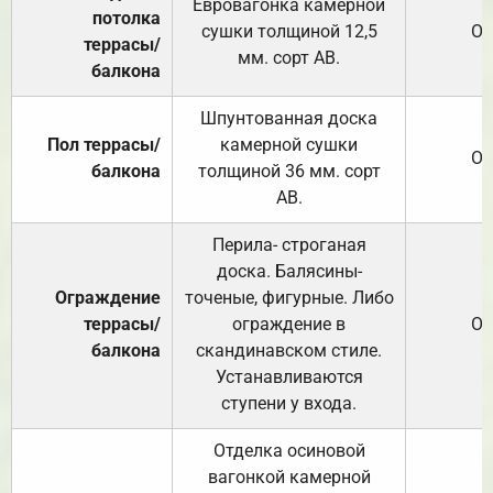
Евровагонка камерной
потолка
сушки толщиной 12,5
От
террасы/
мм. сорт АВ.
балкона
Шпунтованная доска
Пол террасы/
камерной сушки
От
балкона
толщиной 36 мм. сорт
АВ.
Перила- строганая
доска. Балясины-
Ограждение
точеные, фигурные. Либо
террасы/
ограждение в
От
балкона
скандинавском стиле.
Устанавливаются
ступени у входа.
Отделка осиновой
вагонкой камерной