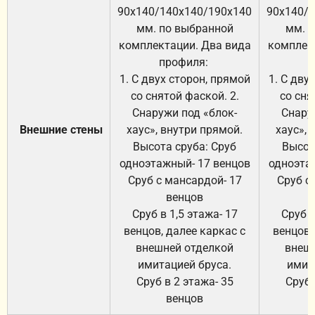
90х140/140х140/190х140
90х140/
мм. по выбранной
мм. 
комплектации. Два вида
комплек
профиля:
п
1. С двух сторон, прямой
1. С дву
со снятой фаской. 2.
со сня
Снаружи под «блок-
Снару
Внешние стены
хаус», внутри прямой.
хаус», 
Высота сруба: Сруб
Высот
одноэтажный- 17 венцов
одноэта
Сруб с мансардой- 17
Сруб с
венцов
Сруб в 1,5 этажа- 17
Сруб в
венцов, далее каркас с
венцов,
внешней отделкой
внеш
имитацией бруса.
имит
Сруб в 2 этажа- 35
Сруб 
венцов