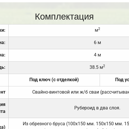
Комплектация
2
ки:
м
на:
6 м
на:
4 м
2
дь:
38.5 м
Под ключ (с отделкой)
Под у
нт
Свайно-винтовой или ж/б сваи (рассчитыва
ция
Рубероид в два слоя.
та
Из обрезного бруса (100х150 мм. 150х150 мм. 1
ка)