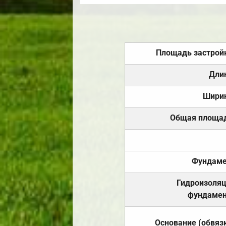
Площадь застрой
Дли
Шири
Общая площа
Фундаме
Гидроизоля
фундамен
Основание (обвяз