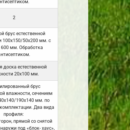
нтисептиком.
2
й брус естественной
 100х150/50х200 мм. с
 600 мм. Обработка
антисептиком.
я доска естественной
ности 20х100 мм.
илированный брус
ой влажности, сечением
40х140/190х140 мм. по
комплектации. Два вида
профиля:
сторон, прямой со снятой
Снаружи под «блок- хаус»,