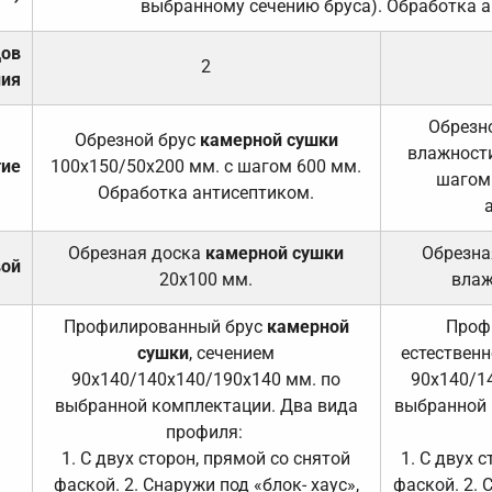
выбранному сечению бруса). Обработка а
дов
2
ния
Обрезно
Обрезной брус
камерной сушки
влажности
тие
100х150/50х200 мм. с шагом 600 мм.
шагом
Обработка антисептиком.
Обрезная доска
камерной сушки
Обрезна
вой
20х100 мм.
влаж
Профилированный брус
камерной
Проф
сушки
, сечением
естественн
90х140/140х140/190х140 мм. по
90х140/1
выбранной комплектации. Два вида
выбранной 
профиля:
1. С двух сторон, прямой со снятой
1. С двух 
фаской. 2. Снаружи под «блок- хаус»,
фаской. 2. 