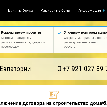
а
Бани из бруса
Каркасные бани
Информация
Корректируем проекты
Уточняем комплектацию
Меняем планировку,
Сверяем материалы и состав
расположение окон, дверей и
работ до окончательного
перегородок.
расчёта.
 Евпатории
+7 921 027-89-