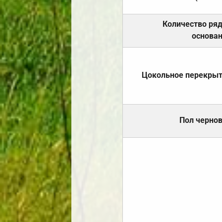
Количество ря
основа
Цокольное перекры
Пол черно