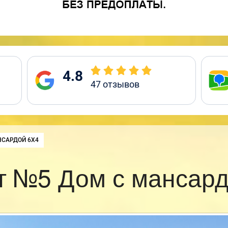
4.8
47
отзывов
НСАРДОЙ 6Х4
т №5 Дом с мансард