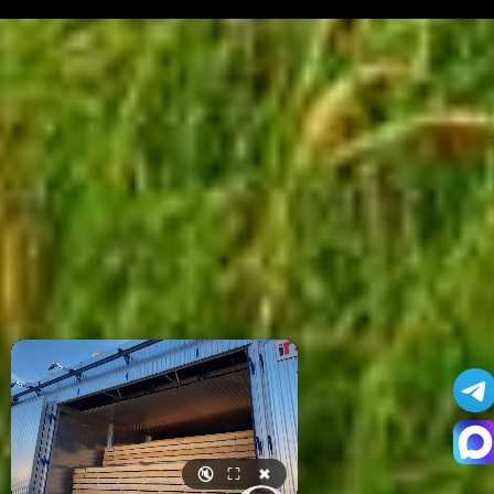
🔇
⛶
✖