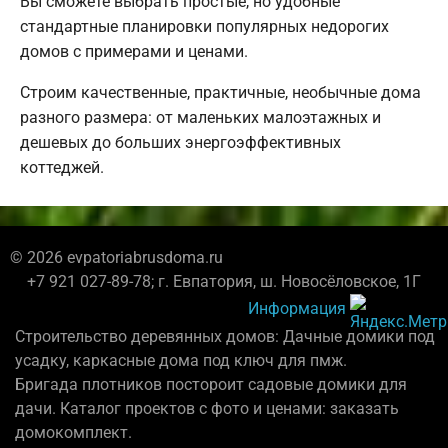
Вы сможете выбрать простые, но удобные
стандартные планировки популярных недорогих
домов с примерами и ценами.
Строим качественные, практичные, необычные дома
разного размера: от маленьких малоэтажных и
дешевых до больших энергоэффективных
коттеджей.
© 2026 evpatoriabrusdoma.ru
+7 921 027-89-78; г. Евпатория, ш. Новосёловское, 1Г
Информация
Строительство деревянных домов: Дачные домики под
усадку, каркасные дома под ключ для пмж.
Бригада плотников постороит садовые домики для
дачи. Каталог проектов с фото и ценами: заказать
домокомплект.