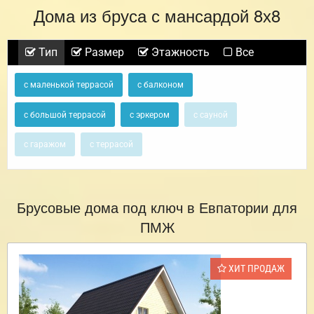
Дома из бруса с мансардой 8х8
Тип
Размер
Этажность
Все
с маленькой террасой
с балконом
с большой террасой
с эркером
с сауной
с гаражом
с террасой
Брусовые дома под ключ в Евпатории для
ПМЖ
ХИТ ПРОДАЖ