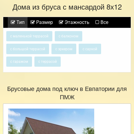
Дома из бруса с мансардой 8х12
Тип
Размер
Этажность
Все
с маленькой террасой
с балконом
с большой террасой
с эркером
с сауной
с гаражом
с террасой
Брусовые дома под ключ в Евпатории для
ПМЖ