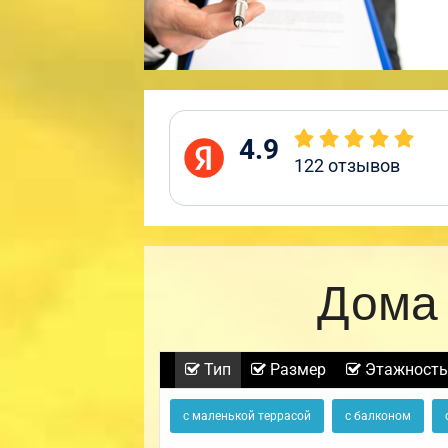
4.9
122
отзывов
Дома 
Тип
Размер
Этажность
с маленькой террасой
с балконом