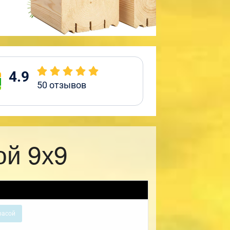
4.9
50
отзывов
ой 9х9
расой