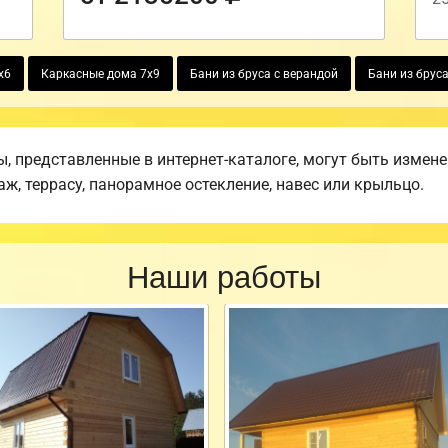
х6
Каркасные дома 7х9
Бани из бруса с верандой
Бани из бруса
 представленные в интернет-каталоге, могут быть измен
аж, террасу, панорамное остекление, навес или крыльцо.
Наши работы