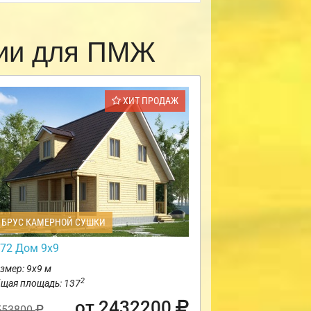
рии для ПМЖ
ХИТ ПРОДАЖ
БРУС КАМЕРНОЙ СУШКИ
72 Дом 9х9
змер: 9х9 м
2
щая площадь: 137
от 2432200
553800