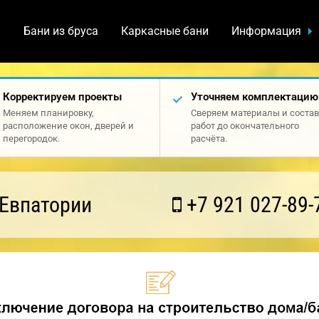
а
Бани из бруса
Каркасные бани
Информация
Корректируем проекты
Уточняем комплектацию
Меняем планировку,
Сверяем материалы и состав
расположение окон, дверей и
работ до окончательного
перегородок.
расчёта.
 Евпатории
+7 921 027-89-