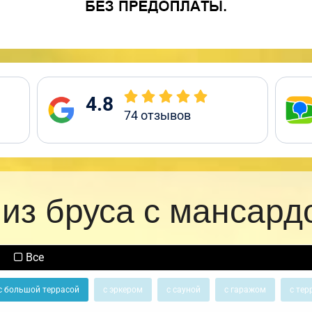
4.8
74
отзывов
из бруса с мансард
Все
с большой террасой
с эркером
с сауной
с гаражом
с тер