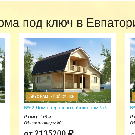
ома под ключ в Евпато
БРУС КАМЕРНОЙ СУШКИ
№62 Дом c террасой и балконом 9х9
№
Размер: 9х9 м
Ра
2
Общая площадь: 90
Об
от 2135200
2