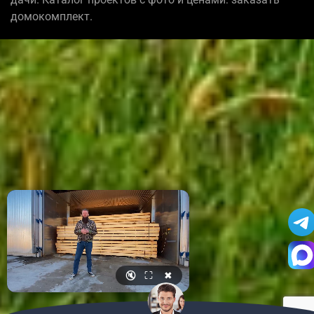
домокомплект.
🔇
⛶
✖