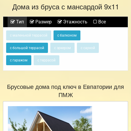
Дома из бруса с мансардой 9х11
Тип
Размер
Этажность
Все
с маленькой террасой
с балконом
с большой террасой
с эркером
с сауной
с гаражом
с террасой
Брусовые дома под ключ в Евпатории для
ПМЖ