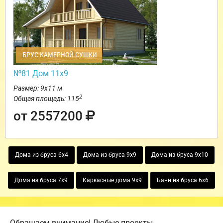
БРУС КАМЕРНОЙ СУШКИ
№81 Дом 11х9
Размер: 9х11 м
2
Общая площадь: 115
от 2557200
Дома из бруса 6х4
Дома из бруса 9х9
Дома из бруса 9х10
Дома из бруса 7х9
Каркасные дома 9х9
Бани из бруса 6х6
Обращаем внимание! Любые проекты,