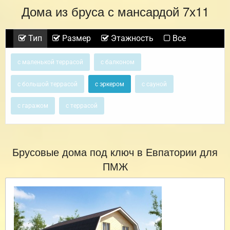
Дома из бруса с мансардой 7х11
Тип
Размер
Этажность
Все
с маленькой террасой
с балконом
с большой террасой
с эркером
с сауной
с гаражом
с террасой
Брусовые дома под ключ в Евпатории для
ПМЖ