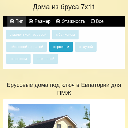
Дома из бруса 7х11
Тип
Размер
Этажность
Все
с маленькой террасой
с балконом
с большой террасой
с эркером
с сауной
с гаражом
с террасой
Брусовые дома под ключ в Евпатории для
ПМЖ