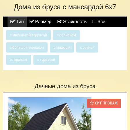
Дома из бруса с мансардой 6х7
Тип
Размер
Этажность
Все
с маленькой террасой
с балконом
с большой террасой
с эркером
с сауной
с гаражом
с террасой
Дачные дома из бруса
ХИТ ПРОДАЖ