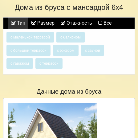
Дома из бруса с мансардой 6х4
Тип
Размер
Этажность
Все
с маленькой террасой
с балконом
с большой террасой
с эркером
с сауной
с гаражом
с террасой
Дачные дома из бруса