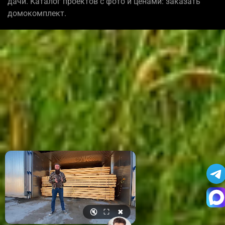
дачи. Каталог проектов с фото и ценами: заказать
домокомплект.
🔇
⛶
✖