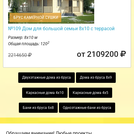
БРУС КАМЕРНОЙ СУШКИ
№109 Дом для большой семьи 8х10 с террасой
Размер: 8х10 м
2
Общая площадь: 120
от 2109200
2214650
Двухэтажные дома из бруса
Дома из бруса 8х9
Каркасные дома 4х10
Каркасные дома 4х5
Бани из бруса 6х8
Одноэтажные бани из бруса
Обращаем внимание! Любые проекты,