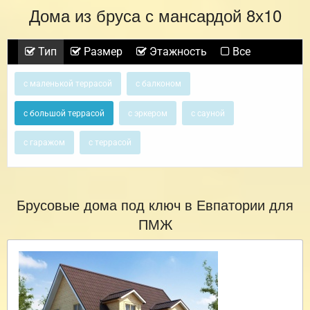
Дома из бруса с мансардой 8х10
Тип
Размер
Этажность
Все
с маленькой террасой
с балконом
с большой террасой
с эркером
с сауной
с гаражом
с террасой
Брусовые дома под ключ в Евпатории для
ПМЖ