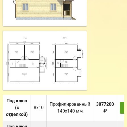
Под ключ
Профилированный
3877200
(с
8х10
З
140х140 мм
отделкой)
Под ключ