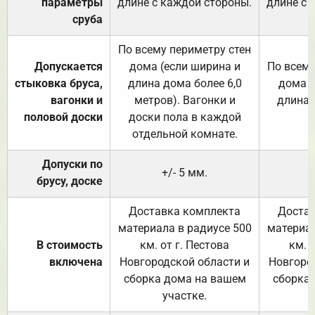
параметры
длине с каждой стороны.
длине с 
сруба
По всему периметру стен
Допускается
дома (если ширина и
По всему
стыковка бруса,
длина дома более 6,0
дома (
вагонки и
метров). Вагонки и
длина 
половой доски
доски пола в каждой
отдельной комнате.
Допуски по
+/- 5 мм.
брусу, доске
Доставка комплекта
Достав
материала в радиусе 500
материал
В стоимость
км. от г. Пестова
км. 
включена
Новгородской области и
Новгоро
сборка дома на вашем
сборка
участке.