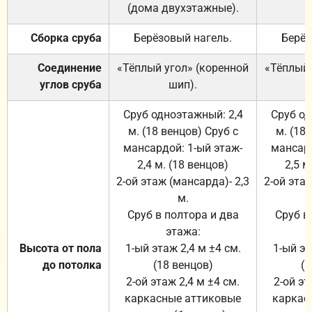
(дома двухэтажные).
Сборка сруба
Берёзовый нагель.
Берёз
Соединение
«Тёплый угол» (коренной
«Тёплый 
углов сруба
шип).
Сруб одноэтажный: 2,4
Сруб од
м. (18 венцов) Сруб с
м. (18
мансардой: 1-ый этаж-
мансард
2,4 м. (18 венцов)
2,5 м
2-ой этаж (мансарда)- 2,3
2-ой этаж
м.
Сруб в полтора и два
Сруб в
этажа:
Высота от пола
1-ый этаж 2,4 м ±4 см.
1-ый эт
до потолка
(18 венцов)
(1
2-ой этаж 2,4 м ±4 см.
2-ой эт
каркасные аттиковые
каркас