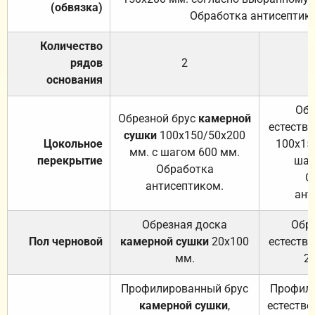
(обвязка)
Обработка антисептик
Количество
рядов
2
основания
Обр
Обрезной брус
камерной
естеств
сушки
100х150/50х200
Цокольное
100х15
мм. с шагом 600 мм.
перекрытие
шаг
Обработка
О
антисептиком.
ант
Обрезная доска
Обр
Пол черновой
камерной сушки
20х100
естеств
мм.
2
Профилированный брус
Профили
камерной сушки
,
естестве