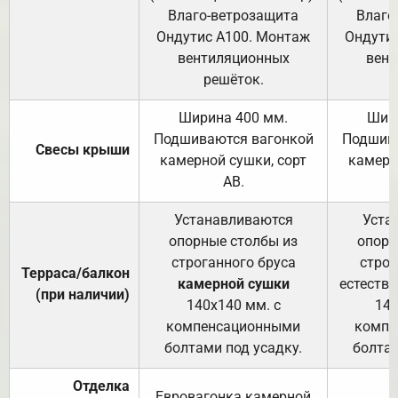
Влаго-ветрозащита
Влаго
Ондутис А100. Монтаж
Ондути
вентиляционных
вент
решёток.
Ширина 400 мм.
Шир
Подшиваются вагонкой
Подшива
Свесы крыши
камерной сушки, сорт
камерн
АВ.
Устанавливаются
Уста
опорные столбы из
опорн
строганного бруса
строг
Терраса/балкон
камерной сушки
естеств
(при наличии)
140х140 мм. с
140
компенсационными
компе
болтами под усадку.
болтам
Отделка
Евровагонка камерной