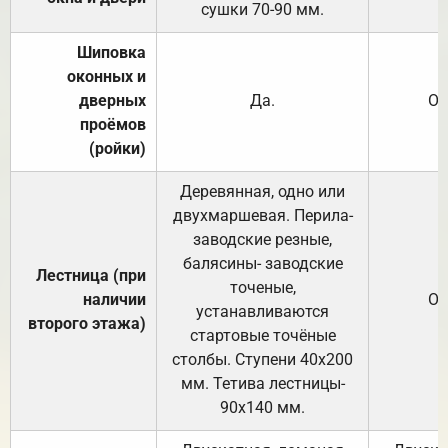
сушки 70-90 мм.
Шиповка
оконных и
дверных
Да.
От
проёмов
(ройки)
Деревянная, одно или
двухмаршевая. Перила-
заводские резные,
балясины- заводские
Лестница (при
точеные,
наличии
От
устанавливаются
второго этажа)
стартовые точёные
столбы. Ступени 40х200
мм. Тетива лестницы-
90х140 мм.