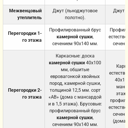
Межвенцовый
Джут (льноджутовое
Джут 
утеплитель
полотно).
п
Профилированный брус
Профили
Перегородки 1-
камерной сушки
,
естестве
го этажа
сечением 90х140 мм.
сечени
Каркасные: доска
камерной сушки
40х100
Карк
мм, обшитые
естеств
евровагонкой хвойных
40х10
пород, камерной сушки,
манса
Перегородки 2-
толщиной 12,5 мм. сорт
этажа
го этажа
«АВ» (дома с мансардой
профили
и в 1,5 этажа). Брусовые:
естестве
профилированный брус
сечени
камерной сушки
,
(дома 
сечением 90х140 мм.