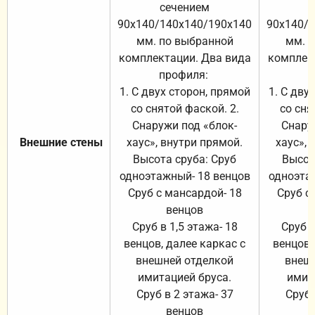
сечением
с
90х140/140х140/190х140
90х140/
мм. по выбранной
мм. 
комплектации. Два вида
комплек
профиля:
п
1. С двух сторон, прямой
1. С дву
со снятой фаской. 2.
со сня
Снаружи под «блок-
Снару
Внешние стены
хаус», внутри прямой.
хаус», 
Высота сруба: Сруб
Высот
одноэтажный- 18 венцов
одноэта
Сруб с мансардой- 18
Сруб с
венцов
Сруб в 1,5 этажа- 18
Сруб в
венцов, далее каркас с
венцов,
внешней отделкой
внеш
имитацией бруса.
имит
Сруб в 2 этажа- 37
Сруб 
венцов