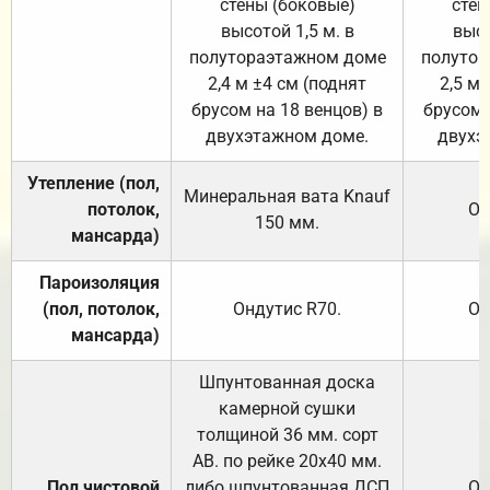
стены (боковые)
стен
высотой 1,5 м. в
высо
полутораэтажном доме
полутор
2,4 м ±4 см (поднят
2,5 м 
брусом на 18 венцов) в
брусом 
двухэтажном доме.
двухэ
Утепление (пол,
Минеральная вата
Knauf
потолок,
От
150
мм.
мансарда)
Пароизоляция
(пол, потолок,
Ондутис
R70
.
От
мансарда)
Шпунтованная доска
камерной сушки
толщиной 36 мм. сорт
АВ. по рейке 20х40 мм.
Пол чистовой
либо шпунтованная ДСП
От