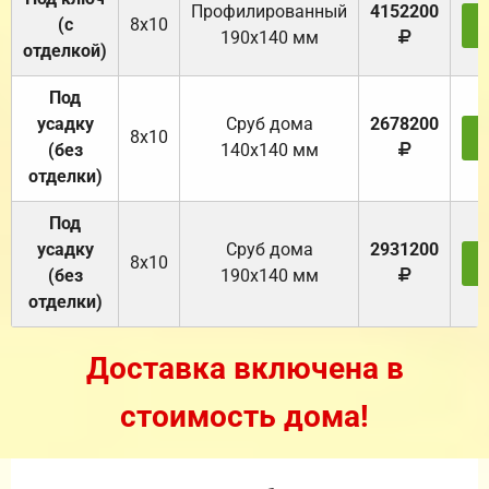
Профилированный
4152200
(с
8х10
З
190х140 мм
отделкой)
Под
усадку
Cруб дома
2678200
8х10
З
(без
140х140 мм
отделки)
Под
усадку
Cруб дома
2931200
8х10
З
(без
190х140 мм
отделки)
Доставка включена в
стоимость дома!