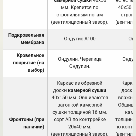
камерной сушки
40х50
естеств
мм. Крепится по
40х50 м
стропильным ногам
строп
(вентиляционный зазор).
(вентиля
Подкровельная
Ондутис А100
Он
мембрана
Кровельное
Ондулин, Черепица
Ондул
покрытие (на
Ондулин.
выбор)
Каркас из обрезной
Карка
доски
камерной сушки
доски
40х150 мм. Обшиваются
влажно
вагонкой камерной
Обшива
сушки толщиной 16 мм.
каме
Фронтоны (при
сорт АВ по контррейке
толщиной
наличии)
20х40 мм.
по контр
(вентиляционный зазор).
(вентиля