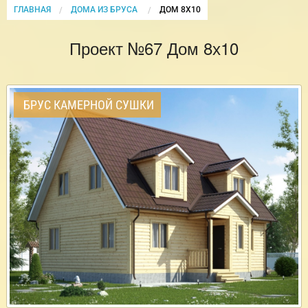
ГЛАВНАЯ
ДОМА ИЗ БРУСА
CURRENT:
ДОМ 8Х10
Проект №67 Дом 8х10
БРУС КАМЕРНОЙ СУШКИ