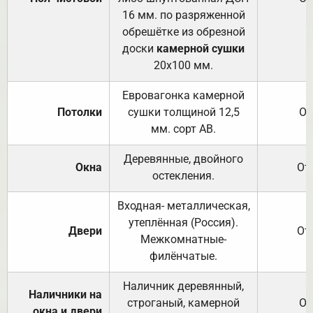
16 мм. по разряженной
обрешётке из обрезной
доски
камерной сушки
20х100 мм.
Евровагонка камерной
Потолки
сушки толщиной 12,5
От
мм. сорт АВ.
Деревянные, двойного
Окна
От
остекления.
Входная- металлическая,
утеплённая (Россия).
Двери
От
Межкомнатные-
филёнчатые.
Наличник деревянный,
Наличники на
строганый, камерной
От
окна и двери