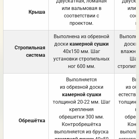
Двускатная, ломаная
Двуска
или вальмовая в
или 
Крыша
соответствии с
соо
проектом.
п
Выполнена из обрезной
Выполне
доски
камерной сушки
доски
Стропильная
40х150 мм. Шаг
влажно
система
установки стропильных
Шаг
ног 600 мм.
стропиль
Выполняется
Вы
из обрезной доски
из об
камерной сушки
естеств
толщиной 20-22 мм. Шаг
толщино
крепления
к
обрешетки 300 мм.
обреш
Обрешётка
Контробрешётка
Конт
выполняется из бруска
выполня