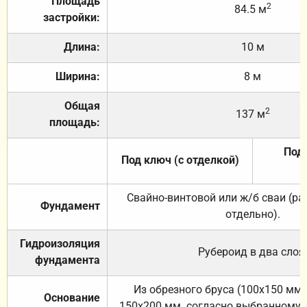
Площадь
2
84.5 м
застройки:
Длина:
10 м
Ширина:
8 м
Общая
2
137 м
площадь:
Под 
Под ключ (с отделкой)
Свайно-винтовой или ж/б сваи (р
Фундамент
отдельно).
Гидроизоляция
Рубероид в два слоя
фундамента
Из обрезного бруса (100х150 мм.
Основание
150х200 мм. согласно выбранному с