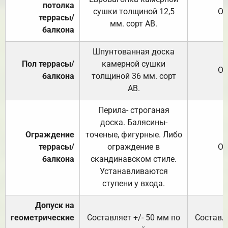
потолка
сушки толщиной 12,5
От
террасы/
мм. сорт АВ.
балкона
Шпунтованная доска
Пол террасы/
камерной сушки
От
балкона
толщиной 36 мм. сорт
АВ.
Перила- строганая
доска. Балясины-
Ограждение
точеные, фигурные. Либо
террасы/
ограждение в
От
балкона
скандинавском стиле.
Устанавливаются
ступени у входа.
Допуск на
геометрические
Составляет +/- 50 мм по
Составля