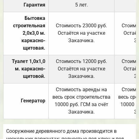
Гарантия
5 лет.
Бытовка
строительная
Стоимость 23000 руб.
Стоимо
2,0х3,0 м.
Остаётся на участке
Остаёт
каркасно-
Заказчика.
З
щитовая.
Туалет 1,0х1,0
Стоимость 12000 руб.
Стоимо
м. каркасно-
Остаётся на участке
Остаёт
щитовой.
Заказчика.
З
Стоимость аренды на
Стоимо
весь срок строительства
весь сро
Генератор
10000 руб. ГСМ за счёт
10000 р
Заказчика.
З
Сооружение деревянного дома производится в
нескольких вариантах: полностью под ключ и под