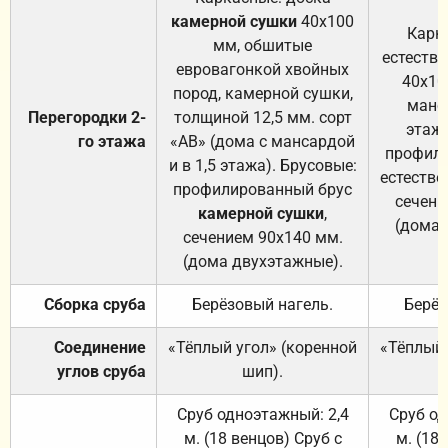
камерной сушки
40х100
Карк
мм, обшитые
естеств
евровагонкой хвойных
40х10
пород, камерной сушки,
манса
Перегородки 2-
толщиной 12,5 мм. сорт
этажа
го этажа
«АВ» (дома с мансардой
профили
и в 1,5 этажа). Брусовые:
естестве
профилированный брус
сечени
камерной сушки
,
(дома 
сечением 90х140 мм.
(дома двухэтажные).
Сборка сруба
Берёзовый нагель.
Берёз
Соединение
«Тёплый угол» (коренной
«Тёплый 
углов сруба
шип).
Сруб одноэтажный: 2,4
Сруб од
м. (18 венцов) Сруб с
м. (18