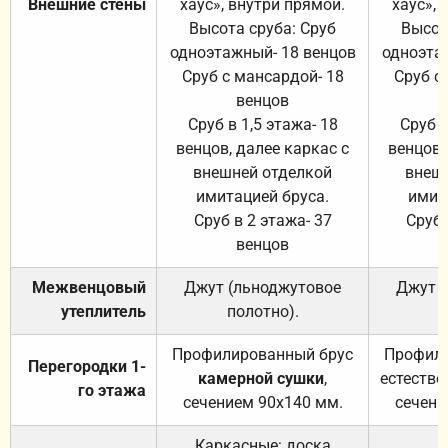
Внешние стены
хаус», внутри прямой.
хаус», 
Высота сруба: Сруб
Высот
одноэтажный- 18 венцов
одноэта
Сруб с мансардой- 18
Сруб с
венцов
Сруб в 1,5 этажа- 18
Сруб в
венцов, далее каркас с
венцов,
внешней отделкой
внеш
имитацией бруса.
имит
Сруб в 2 этажа- 37
Сруб 
венцов
Межвенцовый
Джут (льноджутовое
Джут 
утеплитель
полотно).
п
Профилированный брус
Профили
Перегородки 1-
камерной сушки
,
естестве
го этажа
сечением 90х140 мм.
сечени
Каркасные: доска