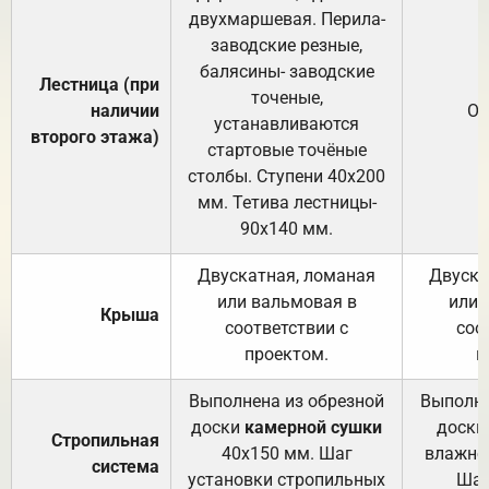
двухмаршевая. Перила-
заводские резные,
балясины- заводские
Лестница (при
точеные,
наличии
От
устанавливаются
второго этажа)
стартовые точёные
столбы. Ступени 40х200
мм. Тетива лестницы-
90х140 мм.
Двускатная, ломаная
Двуска
или вальмовая в
или 
Крыша
соответствии с
соо
проектом.
п
Выполнена из обрезной
Выполне
доски
камерной сушки
доски
Стропильная
40х150 мм. Шаг
влажно
система
установки стропильных
Шаг