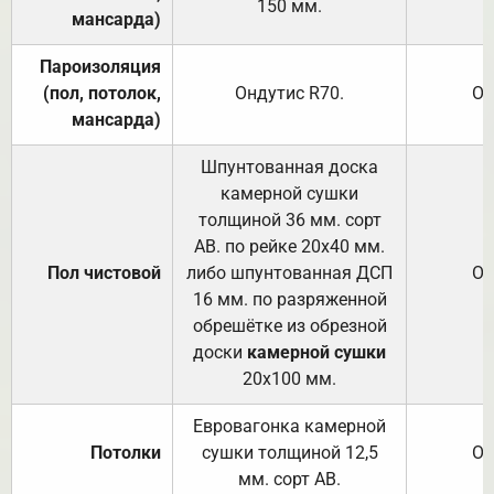
150
мм.
мансарда)
Пароизоляция
(пол, потолок,
Ондутис
R70
.
От
мансарда)
Шпунтованная доска
камерной сушки
толщиной 36 мм. сорт
АВ. по рейке 20х40 мм.
Пол чистовой
либо шпунтованная ДСП
От
16 мм. по разряженной
обрешётке из обрезной
доски
камерной сушки
20х100 мм.
Евровагонка камерной
Потолки
сушки толщиной 12,5
От
мм. сорт АВ.