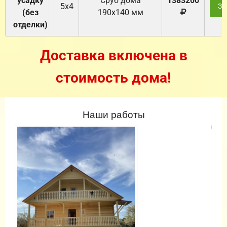
усадку
Cруб дома
1383200
5х4
За
(без
190х140 мм
отделки)
Доставка включена в
стоимость дома!
Наши работы