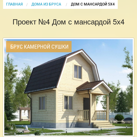
ГЛАВНАЯ
ДОМА ИЗ БРУСА
CURRENT:
ДОМ С МАНСАРДОЙ 5Х4
Проект №4 Дом с мансардой 5х4
БРУС КАМЕРНОЙ СУШКИ