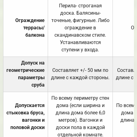
Перила- строганая
доска. Балясины-
Ограждение
точеные, фигурные. Либо
террасы/
ограждение в
От
балкона
скандинавском стиле.
Устанавливаются
ступени у входа.
Допуск на
геометрические
Составляет +/- 50 мм по
Составля
параметры
длине с каждой стороны.
длине с 
сруба
По всему периметру стен
Допускается
дома (если ширина и
По всему
стыковка бруса,
длина дома более 6,0
дома (
вагонки и
метров). Вагонки и
длина 
половой доски
доски пола в каждой
отдельной комнате.