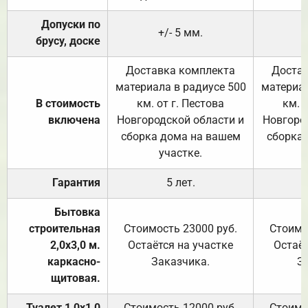
Допуски по
+/- 5 мм.
брусу, доске
Доставка комплекта
Достав
материала в радиусе 500
материал
В стоимость
км. от г. Пестова
км. 
включена
Новгородской области и
Новгоро
сборка дома на вашем
сборка
участке.
Гарантия
5 лет.
Бытовка
строительная
Стоимость 23000 руб.
Стоимо
2,0х3,0 м.
Остаётся на участке
Остаёт
каркасно-
Заказчика.
З
щитовая.
Туалет 1,0х1,0
Стоимость 12000 руб.
Стоимо