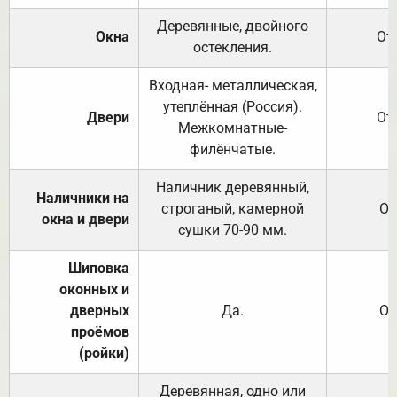
Деревянные, двойного
Окна
От
остекления.
Входная- металлическая,
утеплённая (Россия).
Двери
От
Межкомнатные-
филёнчатые.
Наличник деревянный,
Наличники на
строганый, камерной
От
окна и двери
сушки 70-90 мм.
Шиповка
оконных и
дверных
Да.
От
проёмов
(ройки)
Деревянная, одно или