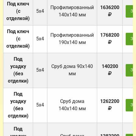
Под ключ
Профилированный
1636200
(с
5х4
За
140х140 мм
отделкой)
Под ключ
Профилированный
1768200
(с
5х4
За
190х140 мм
отделкой)
Под
усадку
Cруб дома 90x140
140200
5х4
За
(без
мм
отделки)
Под
усадку
Cруб дома
1262200
5х4
За
(без
140х140 мм
отделки)
Под