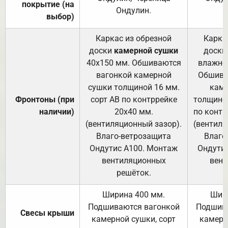
покрытие (на
Ондулин.
выбор)
Каркас из обрезной
Карка
доски
камерной сушки
доски
40х150 мм. Обшиваются
влажно
вагонкой камерной
Обшива
сушки толщиной 16 мм.
каме
Фронтоны (при
сорт АВ по контррейке
толщиной
наличии)
20х40 мм.
по контр
(вентиляционный зазор).
(вентиля
Влаго-ветрозащита
Влаго
Ондутис А100. Монтаж
Ондути
вентиляционных
вент
решёток.
Ширина 400 мм.
Шир
Подшиваются вагонкой
Подшива
Свесы крыши
камерной сушки, сорт
камерн