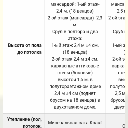
мансардой: 1-ый этаж-
мансард
2,4 м. (18 венцов)
2,5 м
2-ой этаж (мансарда)- 2,3
2-ой этаж
м.
Сруб в полтора и два
Сруб в
этажа:
Высота от пола
1-ый этаж 2,4 м ±4 см.
1-ый эт
до потолка
(18 венцов)
(1
2-ой этаж 2,4 м ±4 см.
2-ой эт
каркасные аттиковые
каркас
стены (боковые)
стен
высотой 1,5 м. в
высо
полутораэтажном доме
полутор
2,4 м ±4 см (поднят
2,5 м 
брусом на 18 венцов) в
брусом 
двухэтажном доме.
двухэ
Утепление (пол,
Минеральная вата
Knauf
потолок,
От