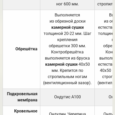
ног 600 мм.
стропиль
Выполняется
Вы
из обрезной доски
из об
камерной сушки
естеств
толщиной 20-22 мм. Шаг
толщино
крепления
к
обрешетки 300 мм.
обреш
Обрешётка
Контробрешётка
Конт
выполняется из бруска
выполня
камерной сушки
40х50
естеств
мм. Крепится по
40х50 м
стропильным ногам
строп
(вентиляционный зазор).
(вентиля
Подкровельная
Ондутис А100
Он
мембрана
Кровельное
Ондулин, Черепица
Ондул