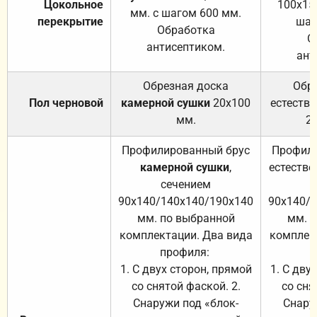
Цокольное
100х15
мм. с шагом 600 мм.
перекрытие
шаг
Обработка
О
антисептиком.
ант
Обрезная доска
Обр
Пол черновой
камерной сушки
20х100
естеств
мм.
2
Профилированный брус
Профили
камерной сушки
,
естестве
сечением
с
90х140/140х140/190х140
90х140/
мм. по выбранной
мм. 
комплектации. Два вида
комплек
профиля:
п
1. С двух сторон, прямой
1. С дву
со снятой фаской. 2.
со сня
Снаружи под «блок-
Снару