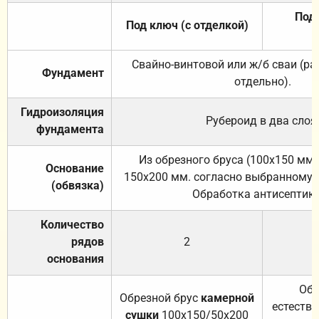
Под 
Под ключ (с отделкой)
Свайно-винтовой или ж/б сваи (р
Фундамент
отдельно).
Гидроизоляция
Рубероид в два слоя
фундамента
Из обрезного бруса (100х150 мм.
Основание
150х200 мм. согласно выбранному с
(обвязка)
Обработка антисептик
Количество
рядов
2
основания
Обр
Обрезной брус
камерной
естеств
сушки
100х150/50х200