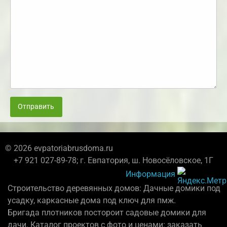
Отправить
© 2026 evpatoriabrusdoma.ru
+7 921 027-89-78; г. Евпатория, ш. Новосёловское, 1Г
Информация
Строительство деревянных домов: Дачные домики под
усадку, каркасные дома под ключ для пмж.
Бригада плотников постороит садовые домики для
дачи. Каталог проектов с фото и ценами: заказать