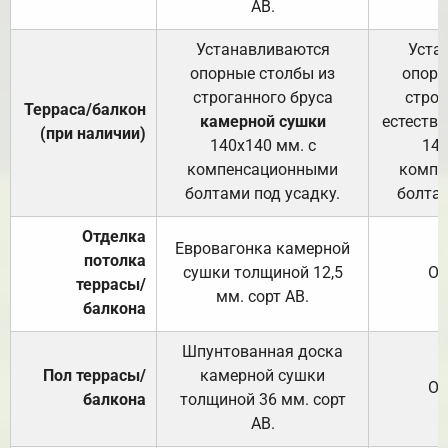
АВ.
Устанавливаются
Уста
опорные столбы из
опорн
строганного бруса
строг
Терраса/балкон
камерной сушки
естеств
(при наличии)
140х140 мм. с
140
компенсационными
компе
болтами под усадку.
болтам
Отделка
Евровагонка камерной
потолка
сушки толщиной 12,5
От
террасы/
мм. сорт АВ.
балкона
Шпунтованная доска
Пол террасы/
камерной сушки
От
балкона
толщиной 36 мм. сорт
АВ.