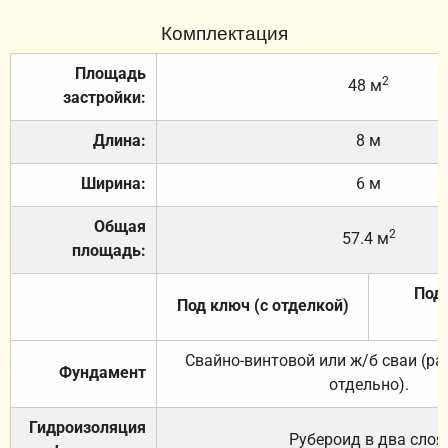
Комплектация
Площадь
2
48 м
застройки:
Длина:
8 м
Ширина:
6 м
Общая
2
57.4 м
площадь:
Под 
Под ключ (с отделкой)
Свайно-винтовой или ж/б сваи (р
Фундамент
отдельно).
Гидроизоляция
Рубероид в два слоя