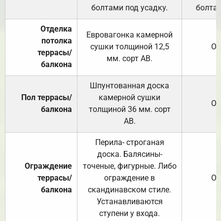
болтами под усадку.
болтам
Отделка
Евровагонка камерной
потолка
сушки толщиной 12,5
От
террасы/
мм. сорт АВ.
балкона
Шпунтованная доска
Пол террасы/
камерной сушки
От
балкона
толщиной 36 мм. сорт
АВ.
Перила- строганая
доска. Балясины-
Ограждение
точеные, фигурные. Либо
террасы/
ограждение в
От
балкона
скандинавском стиле.
Устанавливаются
ступени у входа.