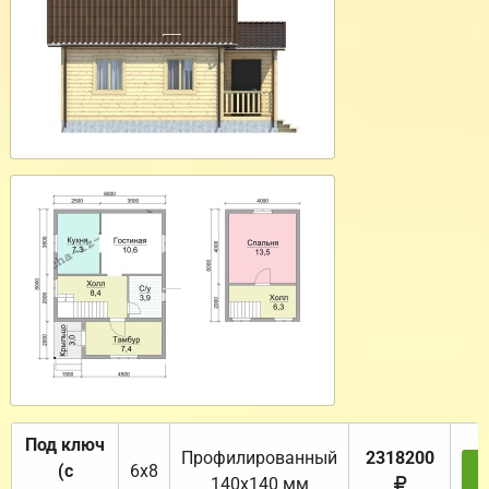
Под ключ
Профилированный
2318200
(с
6х8
З
140х140 мм