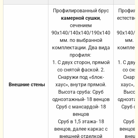
Профилированный брус
Профили
камерной сушки
,
естестве
сечением
с
90х140/140х140/190х140
90х140/
мм. по выбранной
мм. 
комплектации. Два вида
комплек
профиля:
п
1. С двух сторон, прямой
1. С дву
со снятой фаской. 2.
со сня
Снаружи под «блок-
Снару
Внешние стены
хаус», внутри прямой.
хаус», 
Высота сруба: Сруб
Высот
одноэтажный- 18 венцов
одноэта
Сруб с мансардой- 18
Сруб с
венцов
Сруб в 1,5 этажа- 18
Сруб в
венцов, далее каркас с
венцов,
внешней отделкой
внеш