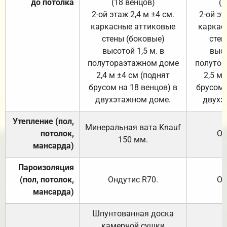
до потолка
(18 венцов)
(1
2-ой этаж 2,4 м ±4 см.
2-ой эт
каркасные аттиковые
каркас
стены (боковые)
стен
высотой 1,5 м. в
высо
полутораэтажном доме
полутор
2,4 м ±4 см (поднят
2,5 м 
брусом на 18 венцов) в
брусом 
двухэтажном доме.
двухэ
Утепление (пол,
Минеральная вата
Knauf
потолок,
От
150
мм.
мансарда)
Пароизоляция
(пол, потолок,
Ондутис
R70
.
От
мансарда)
Шпунтованная доска
камерной сушки