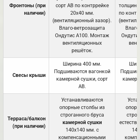
Фронтоны (при
сорт АВ по контррейке
толщиной
наличии)
20х40 мм.
по контр
(вентиляционный зазор).
(вентиля
Влаго-ветрозащита
Влаго
Ондутис А100. Монтаж
Ондути
вентиляционных
вент
решёток.
Ширина 400 мм.
Шир
Подшиваются вагонкой
Подшива
Свесы крыши
камерной сушки, сорт
камерн
АВ.
Устанавливаются
Уста
опорные столбы из
опорн
строганного бруса
строг
Терраса/балкон
камерной сушки
естеств
(при наличии)
140х140 мм. с
140
компенсационными
компе