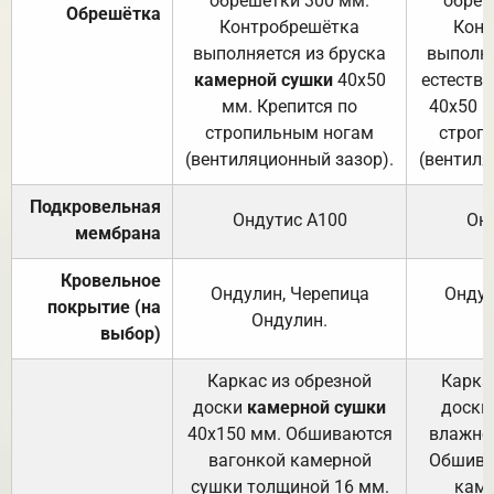
обрешетки 300 мм.
обреш
Обрешётка
Контробрешётка
Конт
выполняется из бруска
выполня
камерной сушки
40х50
естеств
мм. Крепится по
40х50 м
стропильным ногам
строп
(вентиляционный зазор).
(вентиля
Подкровельная
Ондутис А100
Он
мембрана
Кровельное
Ондулин, Черепица
Ондул
покрытие (на
Ондулин.
выбор)
Каркас из обрезной
Карка
доски
камерной сушки
доски
40х150 мм. Обшиваются
влажно
вагонкой камерной
Обшива
сушки толщиной 16 мм.
каме