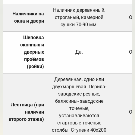
Наличник деревянный,
Наличники на
строганый, камерной
От
окна и двери
сушки 70-90 мм.
Шиповка
оконных и
дверных
Да.
От
проёмов
(ройки)
Деревянная, одно или
двухмаршевая. Перила-
заводские резные,
балясины- заводские
Лестница (при
точеные,
наличии
От
устанавливаются
второго этажа)
стартовые точёные
столбы. Ступени 40х200