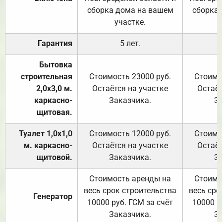
сборка дома на вашем
сборка
участке.
Гарантия
5 лет.
Бытовка
строительная
Стоимость 23000 руб.
Стоимо
2,0х3,0 м.
Остаётся на участке
Остаёт
каркасно-
Заказчика.
З
щитовая.
Туалет 1,0х1,0
Стоимость 12000 руб.
Стоимо
м. каркасно-
Остаётся на участке
Остаёт
щитовой.
Заказчика.
З
Стоимость аренды на
Стоимо
весь срок строительства
весь сро
Генератор
10000 руб. ГСМ за счёт
10000 р
Заказчика.
З