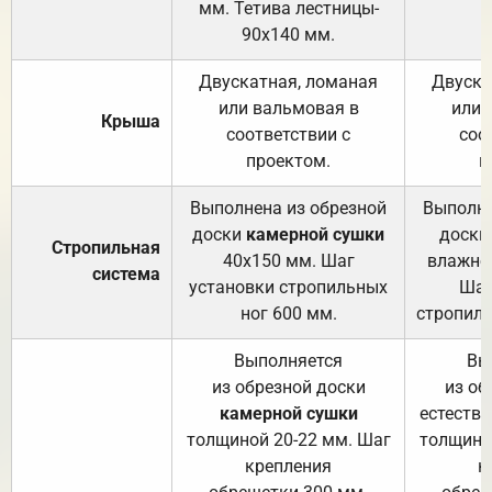
мм. Тетива лестницы-
90х140 мм.
Двускатная, ломаная
Двуска
или вальмовая в
или 
Крыша
соответствии с
соо
проектом.
п
Выполнена из обрезной
Выполне
доски
камерной сушки
доски
Стропильная
40х150 мм. Шаг
влажно
система
установки стропильных
Шаг
ног 600 мм.
стропиль
Выполняется
Вы
из обрезной доски
из об
камерной сушки
естеств
толщиной 20-22 мм. Шаг
толщино
крепления
к