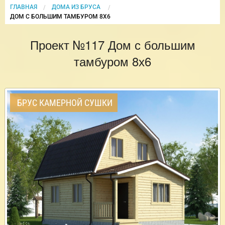
ГЛАВНАЯ
ДОМА ИЗ БРУСА
CURRENT:
ДОМ С БОЛЬШИМ ТАМБУРОМ 8Х6
Проект №117 Дом с большим
тамбуром 8х6
БРУС КАМЕРНОЙ СУШКИ