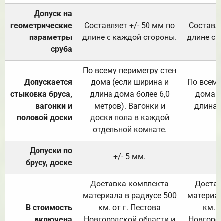
Допуск на
геометрические
Составляет +/- 50 мм по
Составля
параметры
длине с каждой стороны.
длине с 
сруба
По всему периметру стен
Допускается
дома (если ширина и
По всему
стыковка бруса,
длина дома более 6,0
дома (
вагонки и
метров). Вагонки и
длина 
половой доски
доски пола в каждой
отдельной комнате.
Допуски по
+/- 5 мм.
брусу, доске
Доставка комплекта
Достав
материала в радиусе 500
материал
В стоимость
км. от г. Пестова
км. 
включена
Новгородской области и
Новгоро