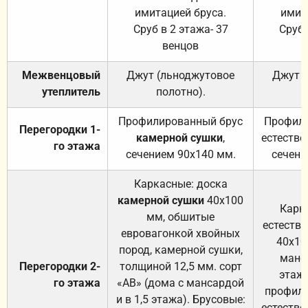
имитацией бруса.
имит
Сруб в 2 этажа- 37
Сруб 
венцов
Межвенцовый
Джут (льноджутовое
Джут 
утеплитель
полотно).
п
Профилированный брус
Профили
Перегородки 1-
камерной сушки
,
естестве
го этажа
сечением 90х140 мм.
сечени
Каркасные: доска
камерной сушки
40х100
Карк
мм, обшитые
естеств
евровагонкой хвойных
40х10
пород, камерной сушки,
манса
Перегородки 2-
толщиной 12,5 мм. сорт
этажа
го этажа
«АВ» (дома с мансардой
профили
и в 1,5 этажа). Брусовые:
естестве