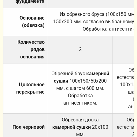
фундамента
Из обрезного бруса (100х150 мм.
Основание
150х200 мм. согласно выбранному с
(обвязка)
Обработка антисептик
Количество
рядов
2
основания
Обр
Обрезной брус
камерной
естеств
сушки
100х150/50х200
Цокольное
100х15
мм. с шагом 600 мм.
перекрытие
шаг
Обработка
О
антисептиком.
ант
Обрезная доска
Обр
Пол черновой
камерной сушки
20х100
естеств
мм.
2