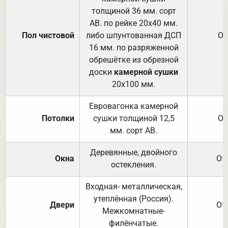
толщиной 36 мм. сорт
АВ. по рейке 20х40 мм.
Пол чистовой
либо шпунтованная ДСП
От
16 мм. по разряженной
обрешётке из обрезной
доски
камерной сушки
20х100 мм.
Евровагонка камерной
Потолки
сушки толщиной 12,5
От
мм. сорт АВ.
Деревянные, двойного
Окна
От
остекления.
Входная- металлическая,
утеплённая (Россия).
Двери
От
Межкомнатные-
филёнчатые.