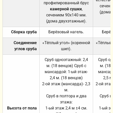
профилированный брус
сечени
камерной сушки
,
(дома 
сечением 90х140 мм.
(дома двухэтажные).
Сборка сруба
Берёзовый нагель.
Берёз
Соединение
«Тёплый угол» (коренной
«Тёплый 
углов сруба
шип).
Сруб одноэтажный: 2,4
Сруб од
м. (18 венцов) Сруб с
м. (18
мансардой: 1-ый этаж-
мансард
2,4 м. (18 венцов)
2,5 м
2-ой этаж (мансарда)- 2,3
2-ой этаж
м.
Сруб в полтора и два
Сруб в
этажа:
Высота от пола
1-ый этаж 2,4 м ±4 см.
1-ый эт