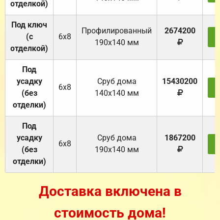
отделкой)
Под ключ
Профилированный
2674200
(с
6х8
З
190х140 мм
отделкой)
Под
усадку
Cруб дома
15430200
6х8
З
(без
140х140 мм
отделки)
Под
усадку
Cруб дома
1867200
6х8
З
(без
190х140 мм
отделки)
Доставка включена в
стоимость дома!