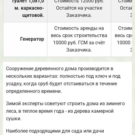
Туалет 1,0х1,0
Стоимость 12000 руб.
Стоимо
м. каркасно-
Остаётся на участке
Остаёт
щитовой.
Заказчика.
З
Стоимость аренды на
Стоимо
весь срок строительства
весь сро
Генератор
10000 руб. ГСМ за счёт
10000 р
Заказчика.
З
Сооружение деревянного дома производится в
нескольких вариантах: полностью под ключ и под
усадку, когда сруб будет отстаиваться в течение
определенного времени.
Зимой эксперты советуют строить дома из зимнего
леса, в теплое время года - из дерева камерной
сушки.
Наиболее подходящими для сада или дачи