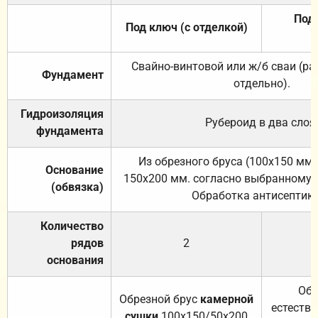
Под 
Под ключ (с отделкой)
Свайно-винтовой или ж/б сваи (р
Фундамент
отдельно).
Гидроизоляция
Рубероид в два слоя
фундамента
Из обрезного бруса (100х150 мм.
Основание
150х200 мм. согласно выбранному с
(обвязка)
Обработка антисептик
Количество
рядов
2
основания
Обр
Обрезной брус
камерной
естеств
сушки
100х150/50х200