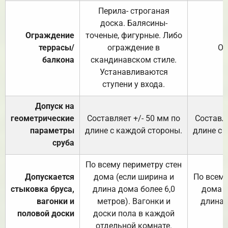
Перила- строганая
доска. Балясины-
Ограждение
точеные, фигурные. Либо
террасы/
ограждение в
От
балкона
скандинавском стиле.
Устанавливаются
ступени у входа.
Допуск на
геометрические
Составляет +/- 50 мм по
Составля
параметры
длине с каждой стороны.
длине с 
сруба
По всему периметру стен
Допускается
дома (если ширина и
По всему
стыковка бруса,
длина дома более 6,0
дома (
вагонки и
метров). Вагонки и
длина 
половой доски
доски пола в каждой
отдельной комнате.