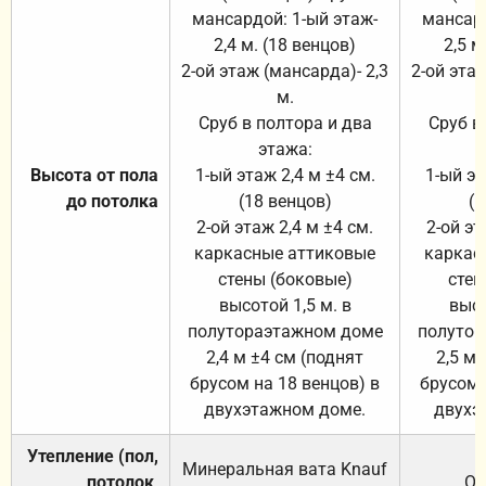
мансардой: 1-ый этаж-
мансард
2,4 м. (18 венцов)
2,5 м
2-ой этаж (мансарда)- 2,3
2-ой этаж
м.
Сруб в полтора и два
Сруб в
этажа:
Высота от пола
1-ый этаж 2,4 м ±4 см.
1-ый эт
до потолка
(18 венцов)
(1
2-ой этаж 2,4 м ±4 см.
2-ой эт
каркасные аттиковые
каркас
стены (боковые)
стен
высотой 1,5 м. в
высо
полутораэтажном доме
полутор
2,4 м ±4 см (поднят
2,5 м 
брусом на 18 венцов) в
брусом 
двухэтажном доме.
двухэ
Утепление (пол,
Минеральная вата
Knauf
потолок,
От