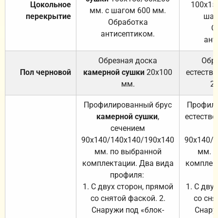
Цокольное
100х15
мм. с шагом 600 мм.
перекрытие
шаг
Обработка
О
антисептиком.
ант
Обрезная доска
Обр
Пол черновой
камерной сушки
20х100
естеств
мм.
2
Профилированный брус
Профили
камерной сушки
,
естестве
сечением
с
90х140/140х140/190х140
90х140/
мм. по выбранной
мм. 
комплектации. Два вида
комплек
профиля:
п
1. С двух сторон, прямой
1. С дву
со снятой фаской. 2.
со сня
Снаружи под «блок-
Снару