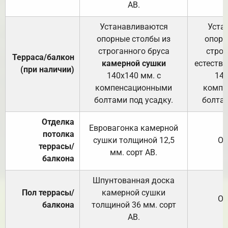
АВ.
Устанавливаются
Уста
опорные столбы из
опорн
строганного бруса
строг
Терраса/балкон
камерной сушки
естеств
(при наличии)
140х140 мм. с
140
компенсационными
компе
болтами под усадку.
болтам
Отделка
Евровагонка камерной
потолка
сушки толщиной 12,5
От
террасы/
мм. сорт АВ.
балкона
Шпунтованная доска
Пол террасы/
камерной сушки
От
балкона
толщиной 36 мм. сорт
АВ.