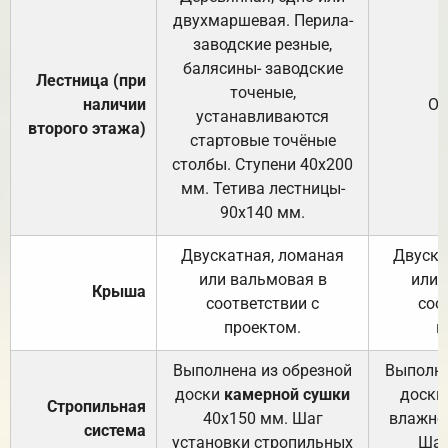
двухмаршевая. Перила-
заводские резные,
балясины- заводские
Лестница (при
точеные,
наличии
От
устанавливаются
второго этажа)
стартовые точёные
столбы. Ступени 40х200
мм. Тетива лестницы-
90х140 мм.
Двускатная, ломаная
Двуска
или вальмовая в
или 
Крыша
соответствии с
соо
проектом.
п
Выполнена из обрезной
Выполне
доски
камерной сушки
доски
Стропильная
40х150 мм. Шаг
влажно
система
установки стропильных
Шаг