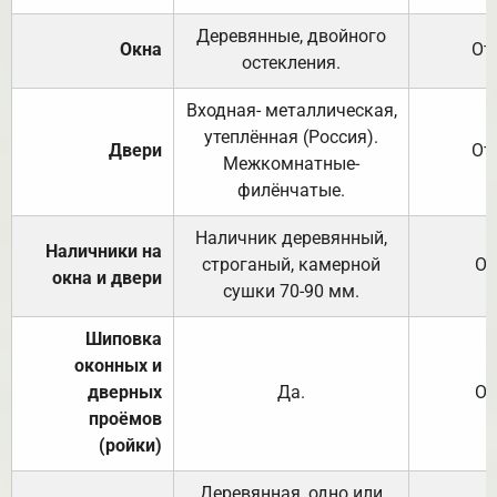
Деревянные, двойного
Окна
От
остекления.
Входная- металлическая,
утеплённая (Россия).
Двери
От
Межкомнатные-
филёнчатые.
Наличник деревянный,
Наличники на
строганый, камерной
От
окна и двери
сушки 70-90 мм.
Шиповка
оконных и
дверных
Да.
От
проёмов
(ройки)
Деревянная, одно или