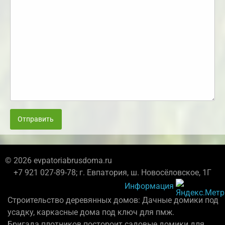
Отправить
© 2026 evpatoriabrusdoma.ru
+7 921 027-89-78; г. Евпатория, ш. Новосёловское, 1Г
Информация
Строительство деревянных домов: Дачные домики под
усадку, каркасные дома под ключ для пмж.
Бригада плотников постороит садовые домики для