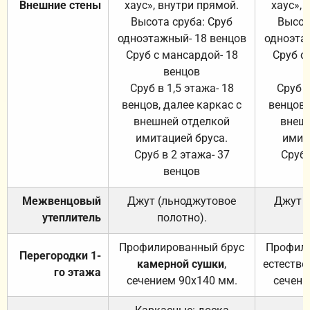
Внешние стены
хаус», внутри прямой.
хаус», 
Высота сруба: Сруб
Высот
одноэтажный- 18 венцов
одноэта
Сруб с мансардой- 18
Сруб с
венцов
Сруб в 1,5 этажа- 18
Сруб в
венцов, далее каркас с
венцов,
внешней отделкой
внеш
имитацией бруса.
имит
Сруб в 2 этажа- 37
Сруб 
венцов
Межвенцовый
Джут (льноджутовое
Джут 
утеплитель
полотно).
п
Профилированный брус
Профили
Перегородки 1-
камерной сушки
,
естестве
го этажа
сечением 90х140 мм.
сечени