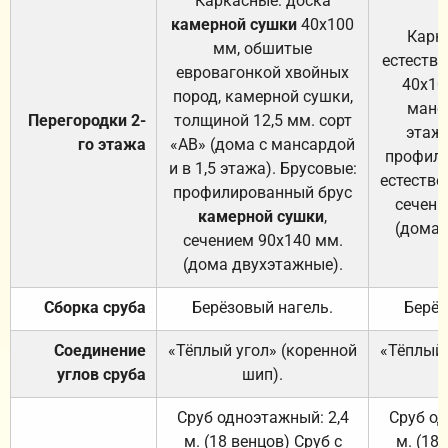
Каркасные: доска
камерной сушки
40х100
Карк
мм, обшитые
естеств
евровагонкой хвойных
40х10
пород, камерной сушки,
манса
Перегородки 2-
толщиной 12,5 мм. сорт
этажа
го этажа
«АВ» (дома с мансардой
профили
и в 1,5 этажа). Брусовые:
естестве
профилированный брус
сечени
камерной сушки
,
(дома 
сечением 90х140 мм.
(дома двухэтажные).
Сборка сруба
Берёзовый нагель.
Берёз
Соединение
«Тёплый угол» (коренной
«Тёплый 
углов сруба
шип).
Сруб одноэтажный: 2,4
Сруб од
м. (18 венцов) Сруб с
м. (18