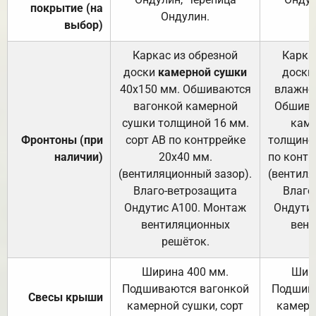
покрытие (на
Ондулин.
выбор)
Каркас из обрезной
Карка
доски
камерной сушки
доски
40х150 мм. Обшиваются
влажно
вагонкой камерной
Обшива
сушки толщиной 16 мм.
каме
Фронтоны (при
сорт АВ по контррейке
толщиной
наличии)
20х40 мм.
по контр
(вентиляционный зазор).
(вентиля
Влаго-ветрозащита
Влаго
Ондутис А100. Монтаж
Ондути
вентиляционных
вент
решёток.
Ширина 400 мм.
Шир
Подшиваются вагонкой
Подшива
Свесы крыши
камерной сушки, сорт
камерн