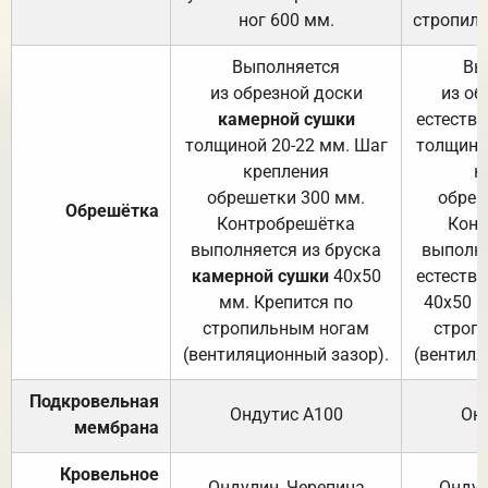
ног 600 мм.
стропиль
Выполняется
Вы
из обрезной доски
из об
камерной сушки
естеств
толщиной 20-22 мм. Шаг
толщино
крепления
к
обрешетки 300 мм.
обреш
Обрешётка
Контробрешётка
Конт
выполняется из бруска
выполня
камерной сушки
40х50
естеств
мм. Крепится по
40х50 м
стропильным ногам
строп
(вентиляционный зазор).
(вентиля
Подкровельная
Ондутис А100
Он
мембрана
Кровельное
Ондулин, Черепица
Ондул