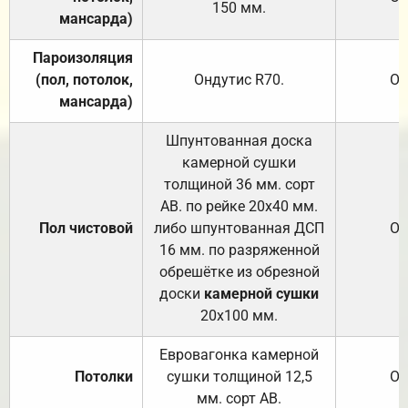
150
мм.
мансарда)
Пароизоляция
(пол, потолок,
Ондутис
R70
.
От
мансарда)
Шпунтованная доска
камерной сушки
толщиной 36 мм. сорт
АВ. по рейке 20х40 мм.
Пол чистовой
либо шпунтованная ДСП
От
16 мм. по разряженной
обрешётке из обрезной
доски
камерной сушки
20х100 мм.
Евровагонка камерной
Потолки
сушки толщиной 12,5
От
мм. сорт АВ.