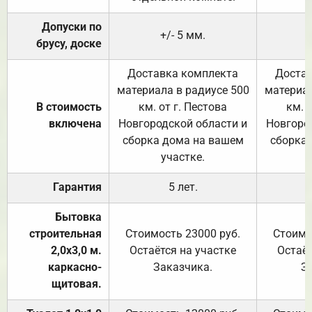
Допуски по
+/- 5 мм.
брусу, доске
Доставка комплекта
Достав
материала в радиусе 500
материал
В стоимость
км. от г. Пестова
км. 
включена
Новгородской области и
Новгоро
сборка дома на вашем
сборка
участке.
Гарантия
5 лет.
Бытовка
строительная
Стоимость 23000 руб.
Стоимо
2,0х3,0 м.
Остаётся на участке
Остаёт
каркасно-
Заказчика.
З
щитовая.