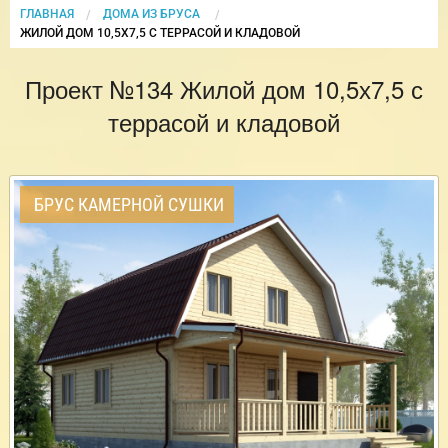
ГЛАВНАЯ
ДОМА ИЗ БРУСА
CURRENT:
ЖИЛОЙ ДОМ 10,5Х7,5 С ТЕРРАСОЙ И КЛАДОВОЙ
Проект №134 Жилой дом 10,5х7,5 с
террасой и кладовой
БРУС КАМЕРНОЙ СУШКИ