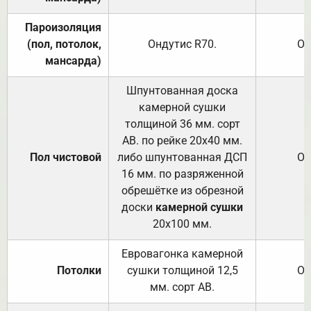
Пароизоляция
(пол, потолок,
Ондутис
R70
.
От
мансарда)
Шпунтованная доска
камерной сушки
толщиной 36 мм. сорт
АВ. по рейке 20х40 мм.
Пол чистовой
либо шпунтованная ДСП
От
16 мм. по разряженной
обрешётке из обрезной
доски
камерной сушки
20х100 мм.
Евровагонка камерной
Потолки
сушки толщиной 12,5
От
мм. сорт АВ.