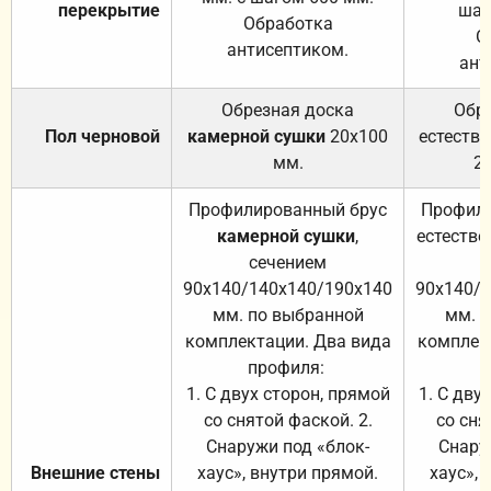
перекрытие
шаг
Обработка
О
антисептиком.
ант
Обрезная доска
Обр
Пол черновой
камерной сушки
20х100
естеств
мм.
2
Профилированный брус
Профили
камерной сушки
,
естестве
сечением
с
90х140/140х140/190х140
90х140/
мм. по выбранной
мм. 
комплектации. Два вида
комплек
профиля:
п
1. С двух сторон, прямой
1. С дву
со снятой фаской. 2.
со сня
Снаружи под «блок-
Снару
Внешние стены
хаус», внутри прямой.
хаус», 