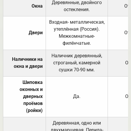
Деревянные, двойного
Окна
От
остекления.
Входная- металлическая,
утеплённая (Россия).
Двери
От
Межкомнатные-
филёнчатые.
Наличник деревянный,
Наличники на
строганый, камерной
От
окна и двери
сушки 70-90 мм.
Шиповка
оконных и
дверных
Да.
От
проёмов
(ройки)
Деревянная, одно или
двухмаршевая. Перила-