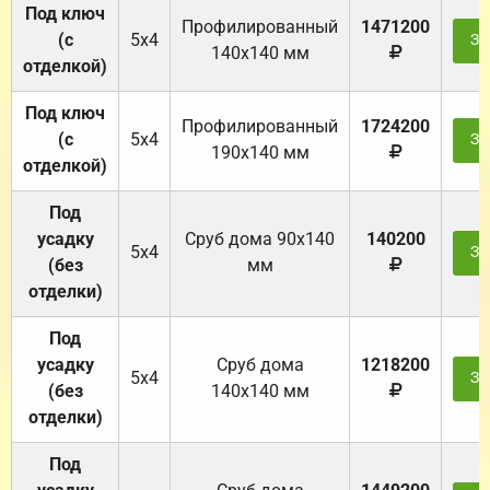
Под ключ
Профилированный
1471200
(с
5х4
За
140х140 мм
отделкой)
Под ключ
Профилированный
1724200
(с
5х4
За
190х140 мм
отделкой)
Под
усадку
Cруб дома 90x140
140200
5х4
За
(без
мм
отделки)
Под
усадку
Cруб дома
1218200
5х4
За
(без
140х140 мм
отделки)
Под