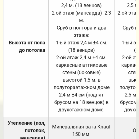
2,4 м. (18 венцов)
2,5 м
2-ой этаж (мансарда)- 2,3
2-ой этаж
м.
Сруб в полтора и два
Сруб в
этажа:
Высота от пола
1-ый этаж 2,4 м ±4 см.
1-ый эт
до потолка
(18 венцов)
(1
2-ой этаж 2,4 м ±4 см.
2-ой эт
каркасные аттиковые
каркас
стены (боковые)
стен
высотой 1,5 м. в
высо
полутораэтажном доме
полутор
2,4 м ±4 см (поднят
2,5 м 
брусом на 18 венцов) в
брусом 
двухэтажном доме.
двухэ
Утепление (пол,
Минеральная вата
Knauf
потолок,
От
150
мм.
мансарда)