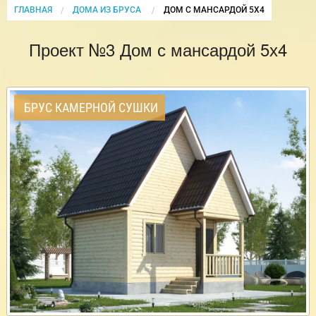
ГЛАВНАЯ
ДОМА ИЗ БРУСА
CURRENT:
ДОМ С МАНСАРДОЙ 5Х4
Проект №3 Дом с мансардой 5х4
БРУС КАМЕРНОЙ СУШКИ