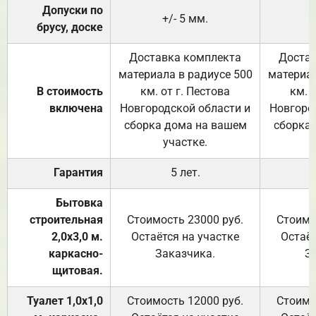
Допуски по
+/- 5 мм.
брусу, доске
Доставка комплекта
Достав
материала в радиусе 500
материал
В стоимость
км. от г. Пестова
км. 
включена
Новгородской области и
Новгоро
сборка дома на вашем
сборка
участке.
Гарантия
5 лет.
Бытовка
строительная
Стоимость 23000 руб.
Стоимо
2,0х3,0 м.
Остаётся на участке
Остаёт
каркасно-
Заказчика.
З
щитовая.
Туалет 1,0х1,0
Стоимость 12000 руб.
Стоимо