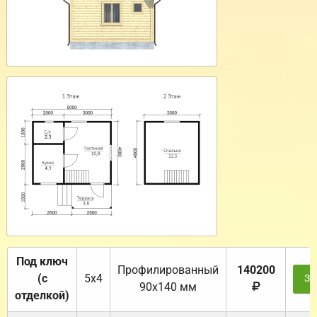
Под ключ
Профилированный
140200
(с
5х4
За
90х140 мм
отделкой)