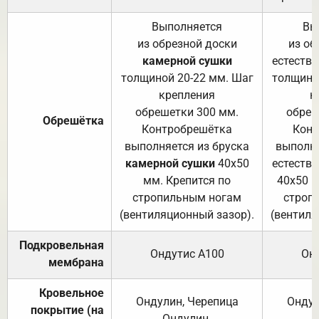
Выполняется
Вы
из обрезной доски
из об
камерной сушки
естеств
толщиной 20-22 мм. Шаг
толщино
крепления
к
обрешетки 300 мм.
обреш
Обрешётка
Контробрешётка
Конт
выполняется из бруска
выполня
камерной сушки
40х50
естеств
мм. Крепится по
40х50 м
стропильным ногам
строп
(вентиляционный зазор).
(вентиля
Подкровельная
Ондутис А100
Он
мембрана
Кровельное
Ондулин, Черепица
Ондул
покрытие (на
Ондулин.