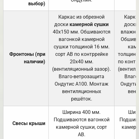
выбор)
Каркас из обрезной
Карка
доски
камерной сушки
доски
40х150 мм. Обшиваются
влажно
вагонкой камерной
Обшива
сушки толщиной 16 мм.
каме
Фронтоны (при
сорт АВ по контррейке
толщиной
наличии)
20х40 мм.
по контр
(вентиляционный зазор).
(вентиля
Влаго-ветрозащита
Влаго
Ондутис А100. Монтаж
Ондути
вентиляционных
вент
решёток.
Ширина 400 мм.
Шир
Подшиваются вагонкой
Подшива
Свесы крыши
камерной сушки, сорт
камерн
АВ.