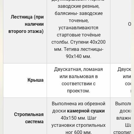
заводские резные,
балясины- заводские
Лестница (при
точеные,
наличии
От
устанавливаются
второго этажа)
стартовые точёные
столбы. Ступени 40х200
мм. Тетива лестницы-
90х140 мм.
Двускатная, ломаная
Двуска
или вальмовая в
или 
Крыша
соответствии с
соо
проектом.
п
Выполнена из обрезной
Выполне
доски
камерной сушки
доски
Стропильная
40х150 мм. Шаг
влажно
система
установки стропильных
Шаг
ног 600 мм.
стропиль