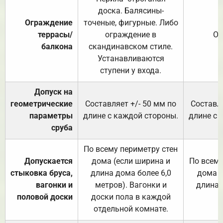
доска. Балясины-
Ограждение
точеные, фигурные. Либо
террасы/
ограждение в
От
балкона
скандинавском стиле.
Устанавливаются
ступени у входа.
Допуск на
геометрические
Составляет +/- 50 мм по
Составля
параметры
длине с каждой стороны.
длине с 
сруба
По всему периметру стен
Допускается
дома (если ширина и
По всему
стыковка бруса,
длина дома более 6,0
дома (
вагонки и
метров). Вагонки и
длина 
половой доски
доски пола в каждой
отдельной комнате.