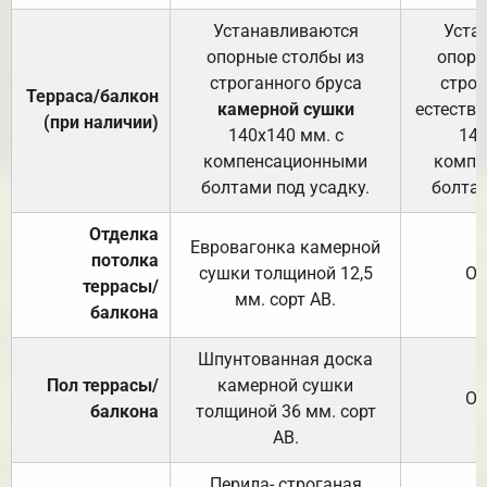
Устанавливаются
Уста
опорные столбы из
опорн
строганного бруса
строг
Терраса/балкон
камерной сушки
естеств
(при наличии)
140х140 мм. с
140
компенсационными
компе
болтами под усадку.
болтам
Отделка
Евровагонка камерной
потолка
сушки толщиной 12,5
От
террасы/
мм. сорт АВ.
балкона
Шпунтованная доска
Пол террасы/
камерной сушки
От
балкона
толщиной 36 мм. сорт
АВ.
Перила- строганая