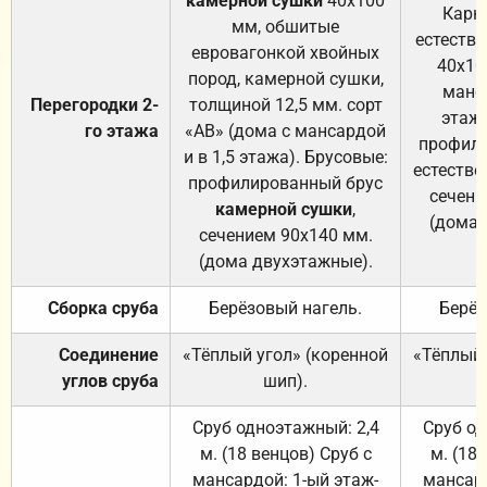
камерной сушки
40х100
Карк
мм, обшитые
естеств
евровагонкой хвойных
40х10
пород, камерной сушки,
манса
Перегородки 2-
толщиной 12,5 мм. сорт
этажа
го этажа
«АВ» (дома с мансардой
профили
и в 1,5 этажа). Брусовые:
естестве
профилированный брус
сечени
камерной сушки
,
(дома 
сечением 90х140 мм.
(дома двухэтажные).
Сборка сруба
Берёзовый нагель.
Берёз
Соединение
«Тёплый угол» (коренной
«Тёплый 
углов сруба
шип).
Сруб одноэтажный: 2,4
Сруб од
м. (18 венцов) Сруб с
м. (18
мансардой: 1-ый этаж-
мансард