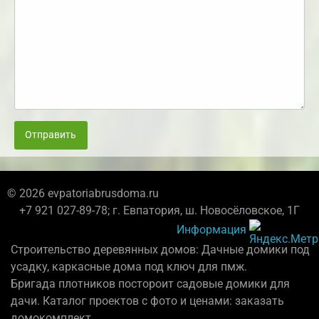
Отправить
© 2026 evpatoriabrusdoma.ru
+7 921 027-89-78; г. Евпатория, ш. Новосёловское, 1Г
Информация
Строительство деревянных домов: Дачные домики под
усадку, каркасные дома под ключ для пмж.
Бригада плотников постороит садовые домики для
дачи. Каталог проектов с фото и ценами: заказать
домокомплект.