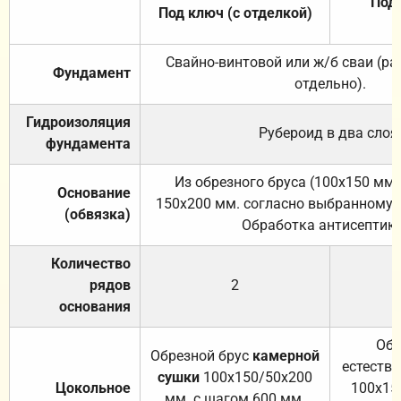
Под 
Под ключ (с отделкой)
Свайно-винтовой или ж/б сваи (р
Фундамент
отдельно).
Гидроизоляция
Рубероид в два слоя
фундамента
Из обрезного бруса (100х150 мм.
Основание
150х200 мм. согласно выбранному с
(обвязка)
Обработка антисептик
Количество
рядов
2
основания
Обр
Обрезной брус
камерной
естеств
сушки
100х150/50х200
Цокольное
100х15
мм. с шагом 600 мм.