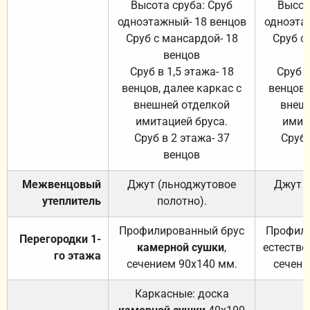
Высота сруба: Сруб
Высот
одноэтажный- 18 венцов
одноэта
Сруб с мансардой- 18
Сруб с
венцов
Сруб в 1,5 этажа- 18
Сруб в
венцов, далее каркас с
венцов,
внешней отделкой
внеш
имитацией бруса.
имит
Сруб в 2 этажа- 37
Сруб 
венцов
Межвенцовый
Джут (льноджутовое
Джут 
утеплитель
полотно).
п
Профилированный брус
Профили
Перегородки 1-
камерной сушки
,
естестве
го этажа
сечением 90х140 мм.
сечени
Каркасные: доска