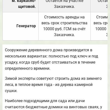
м. каркасно-
Остаётся на участке
Остаёт
щитовой.
Заказчика.
З
Стоимость аренды на
Стоимо
весь срок строительства
весь сро
Генератор
10000 руб. ГСМ за счёт
10000 р
Заказчика.
З
Сооружение деревянного дома производится в
нескольких вариантах: полностью под ключ и под
усадку, когда сруб будет отстаиваться в течение
определенного времени.
Зимой эксперты советуют строить дома из зимнего
леса, в теплое время года - из дерева камерной
сушки.
Наиболее подходящими для сада или дачи
считаются бюджетные домики на винтовых сваях, у