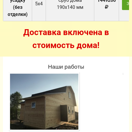
усадку
Cруб дома
1449200
5х4
За
(без
190х140 мм
отделки)
Доставка включена в
стоимость дома!
Наши работы