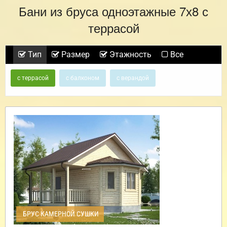
Бани из бруса одноэтажные 7х8 с
террасой
Тип
Размер
Этажность
Все
с террасой
с балконом
с верандой
БРУС КАМЕРНОЙ СУШКИ