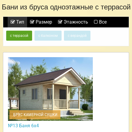
Бани из бруса одноэтажные с террасой
Тип
Размер
Этажность
Все
с террасой
с балконом
с верандой
БРУС КАМЕРНОЙ СУШКИ
№13 Баня 6х4