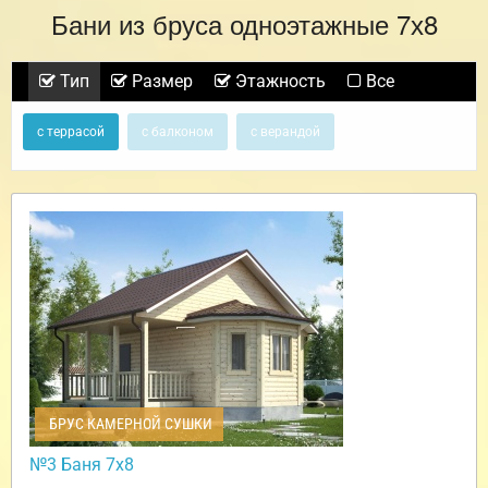
Бани из бруса одноэтажные 7х8
Тип
Размер
Этажность
Все
с террасой
с балконом
с верандой
БРУС КАМЕРНОЙ СУШКИ
№3 Баня 7х8