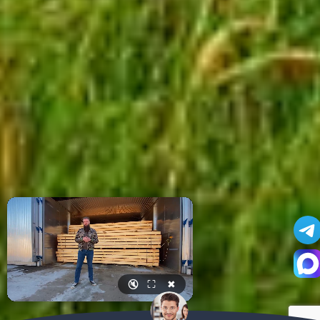
🔇
⛶
✖