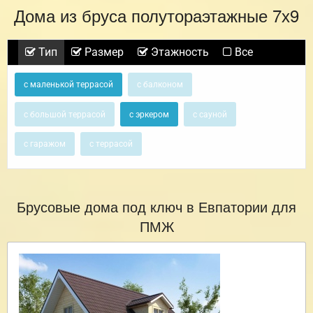
Дома из бруса полутораэтажные 7х9
Тип
Размер
Этажность
Все
с маленькой террасой
с балконом
с большой террасой
с эркером
с сауной
с гаражом
с террасой
Брусовые дома под ключ в Евпатории для
ПМЖ