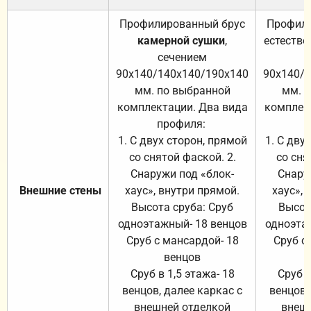
Профилированный брус
Профили
камерной сушки
,
естестве
сечением
с
90х140/140х140/190х140
90х140/
мм. по выбранной
мм. 
комплектации. Два вида
комплек
профиля:
п
1. С двух сторон, прямой
1. С дву
со снятой фаской. 2.
со сня
Снаружи под «блок-
Снару
Внешние стены
хаус», внутри прямой.
хаус», 
Высота сруба: Сруб
Высот
одноэтажный- 18 венцов
одноэта
Сруб с мансардой- 18
Сруб с
венцов
Сруб в 1,5 этажа- 18
Сруб в
венцов, далее каркас с
венцов,
внешней отделкой
внеш