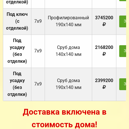
отделкой)
Под ключ
Профилированный
3745200
(с
7х9
За
190х140 мм
отделкой)
Под
усадку
Cруб дома
2168200
7х9
За
(без
140х140 мм
отделки)
Под
усадку
Cруб дома
2399200
7х9
За
(без
190х140 мм
отделки)
Доставка включена в
стоимость дома!