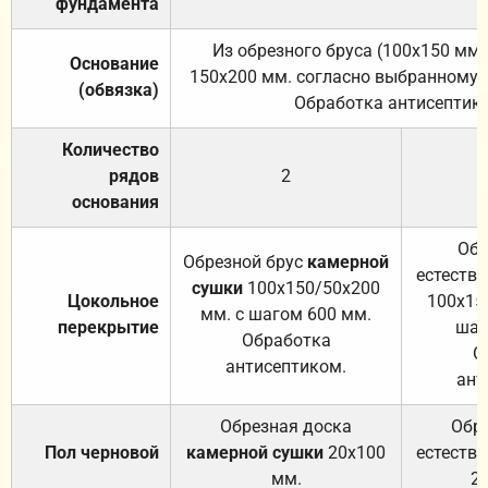
фундамента
Из обрезного бруса (100х150 мм.
Основание
150х200 мм. согласно выбранному с
(обвязка)
Обработка антисептик
Количество
рядов
2
основания
Обр
Обрезной брус
камерной
естеств
сушки
100х150/50х200
Цокольное
100х15
мм. с шагом 600 мм.
перекрытие
шаг
Обработка
О
антисептиком.
ант
Обрезная доска
Обр
Пол черновой
камерной сушки
20х100
естеств
мм.
2