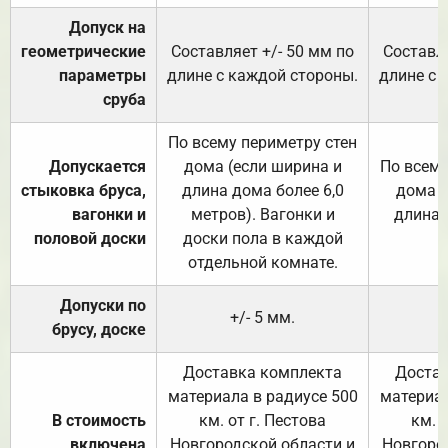
Допуск на
геометрические
Составляет +/- 50 мм по
Составля
параметры
длине с каждой стороны.
длине с 
сруба
По всему периметру стен
Допускается
дома (если ширина и
По всему
стыковка бруса,
длина дома более 6,0
дома (
вагонки и
метров). Вагонки и
длина 
половой доски
доски пола в каждой
отдельной комнате.
Допуски по
+/- 5 мм.
брусу, доске
Доставка комплекта
Достав
материала в радиусе 500
материал
В стоимость
км. от г. Пестова
км. 
включена
Новгородской области и
Новгоро