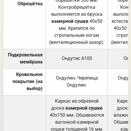
обрешетки 300 мм.
обреш
Обрешётка
Контробрешётка
Конт
выполняется из бруска
выполня
камерной сушки
40х50
естеств
мм. Крепится по
40х50 м
стропильным ногам
строп
(вентиляционный зазор).
(вентиля
Подкровельная
Ондутис А100
Он
мембрана
Кровельное
Ондулин, Черепица
Ондул
покрытие (на
Ондулин.
выбор)
Каркас из обрезной
Карка
доски
камерной сушки
доски
40х150 мм. Обшиваются
влажно
вагонкой камерной
Обшива
сушки толщиной 16 мм.
каме