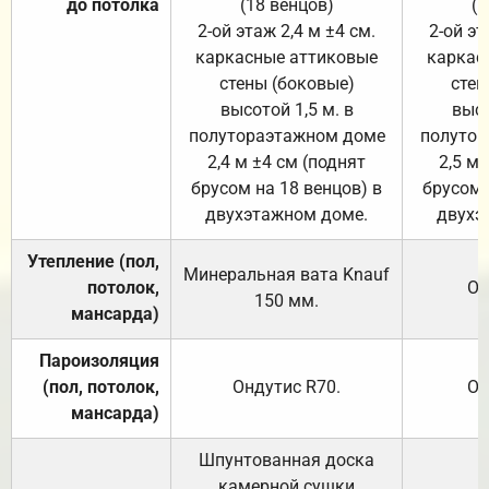
до потолка
(18 венцов)
(1
2-ой этаж 2,4 м ±4 см.
2-ой эт
каркасные аттиковые
каркас
стены (боковые)
стен
высотой 1,5 м. в
высо
полутораэтажном доме
полутор
2,4 м ±4 см (поднят
2,5 м 
брусом на 18 венцов) в
брусом 
двухэтажном доме.
двухэ
Утепление (пол,
Минеральная вата
Knauf
потолок,
От
150
мм.
мансарда)
Пароизоляция
(пол, потолок,
Ондутис
R70
.
От
мансарда)
Шпунтованная доска
камерной сушки