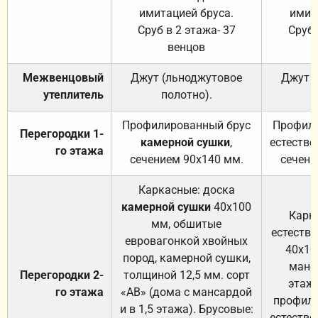
имитацией бруса.
имит
Сруб в 2 этажа- 37
Сруб 
венцов
Межвенцовый
Джут (льноджутовое
Джут 
утеплитель
полотно).
п
Профилированный брус
Профили
Перегородки 1-
камерной сушки
,
естестве
го этажа
сечением 90х140 мм.
сечени
Каркасные: доска
камерной сушки
40х100
Карк
мм, обшитые
естеств
евровагонкой хвойных
40х10
пород, камерной сушки,
манса
Перегородки 2-
толщиной 12,5 мм. сорт
этажа
го этажа
«АВ» (дома с мансардой
профили
и в 1,5 этажа). Брусовые:
естестве