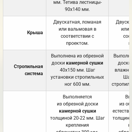
мм. Тетива лестницы-
90х140 мм.
Двускатная, ломаная
Двуска
или вальмовая в
или 
Крыша
соответствии с
соо
проектом.
п
Выполнена из обрезной
Выполне
доски
камерной сушки
доски
Стропильная
40х150 мм. Шаг
влажно
система
установки стропильных
Шаг
ног 600 мм.
стропиль
Выполняется
Вы
из обрезной доски
из об
камерной сушки
естеств
толщиной 20-22 мм. Шаг
толщино
крепления
к