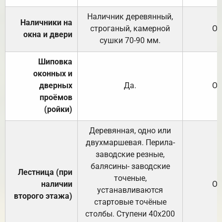
Наличник деревянный,
Наличники на
строганый, камерной
От
окна и двери
сушки 70-90 мм.
Шиповка
оконных и
дверных
Да.
От
проёмов
(ройки)
Деревянная, одно или
двухмаршевая. Перила-
заводские резные,
балясины- заводские
Лестница (при
точеные,
наличии
От
устанавливаются
второго этажа)
стартовые точёные
столбы. Ступени 40х200