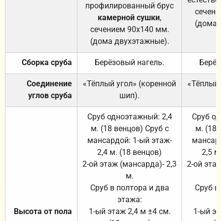
профилированный брус
сечени
камерной сушки
,
(дома 
сечением 90х140 мм.
(дома двухэтажные).
Сборка сруба
Берёзовый нагель.
Берёз
Соединение
«Тёплый угол» (коренной
«Тёплый 
углов сруба
шип).
Сруб одноэтажный: 2,4
Сруб од
м. (18 венцов) Сруб с
м. (18
мансардой: 1-ый этаж-
мансард
2,4 м. (18 венцов)
2,5 м
2-ой этаж (мансарда)- 2,3
2-ой этаж
м.
Сруб в полтора и два
Сруб в
этажа:
Высота от пола
1-ый этаж 2,4 м ±4 см.
1-ый эт