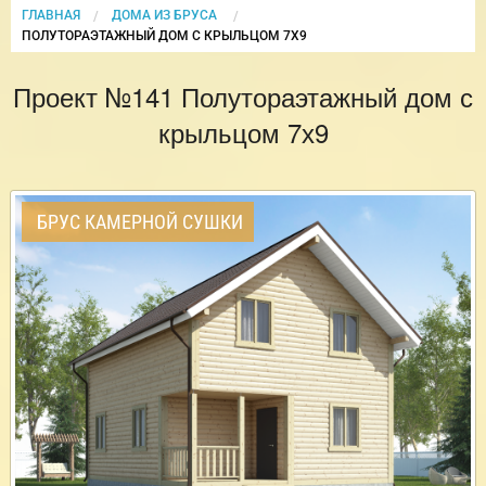
ГЛАВНАЯ
ДОМА ИЗ БРУСА
CURRENT:
ПОЛУТОРАЭТАЖНЫЙ ДОМ С КРЫЛЬЦОМ 7Х9
Проект №141 Полутораэтажный дом с
крыльцом 7х9
БРУС КАМЕРНОЙ СУШКИ