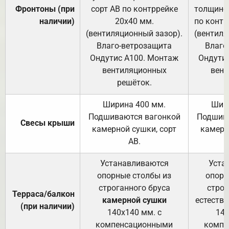
Фронтоны (при
сорт АВ по контррейке
толщиной
наличии)
20х40 мм.
по контр
(вентиляционный зазор).
(вентиля
Влаго-ветрозащита
Влаго
Ондутис А100. Монтаж
Ондути
вентиляционных
вент
решёток.
Ширина 400 мм.
Шир
Подшиваются вагонкой
Подшива
Свесы крыши
камерной сушки, сорт
камерн
АВ.
Устанавливаются
Уста
опорные столбы из
опорн
строганного бруса
строг
Терраса/балкон
камерной сушки
естеств
(при наличии)
140х140 мм. с
140
компенсационными
компе