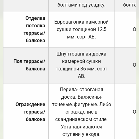
болтами под усадку.
болтам
Отделка
Евровагонка камерной
потолка
сушки толщиной 12,5
От
террасы/
мм. сорт АВ.
балкона
Шпунтованная доска
Пол террасы/
камерной сушки
От
балкона
толщиной 36 мм. сорт
АВ.
Перила- строганая
доска. Балясины-
Ограждение
точеные, фигурные. Либо
террасы/
ограждение в
От
балкона
скандинавском стиле.
Устанавливаются
ступени у входа.