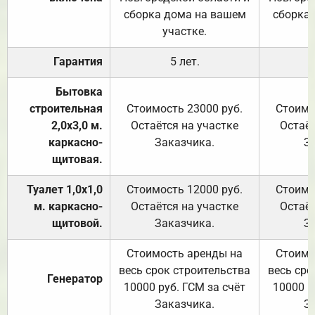
сборка дома на вашем
сборка
участке.
Гарантия
5 лет.
Бытовка
строительная
Стоимость 23000 руб.
Стоимо
2,0х3,0 м.
Остаётся на участке
Остаёт
каркасно-
Заказчика.
З
щитовая.
Туалет 1,0х1,0
Стоимость 12000 руб.
Стоимо
м. каркасно-
Остаётся на участке
Остаёт
щитовой.
Заказчика.
З
Стоимость аренды на
Стоимо
весь срок строительства
весь сро
Генератор
10000 руб. ГСМ за счёт
10000 р
Заказчика.
З