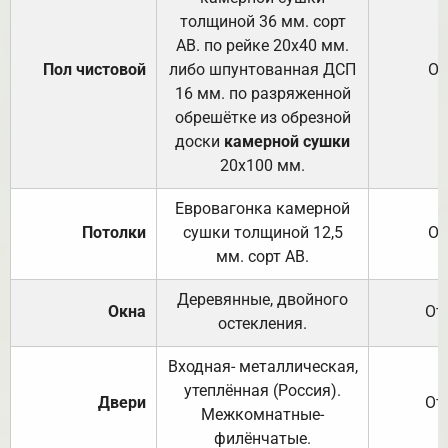
толщиной 36 мм. сорт
АВ. по рейке 20х40 мм.
Пол чистовой
либо шпунтованная ДСП
От
16 мм. по разряженной
обрешётке из обрезной
доски
камерной сушки
20х100 мм.
Евровагонка камерной
Потолки
сушки толщиной 12,5
От
мм. сорт АВ.
Деревянные, двойного
Окна
От
остекления.
Входная- металлическая,
утеплённая (Россия).
Двери
От
Межкомнатные-
филёнчатые.