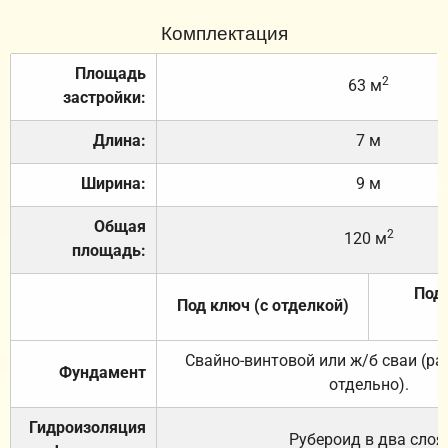
Комплектация
Площадь
2
63 м
застройки:
Длина:
7 м
Ширина:
9 м
Общая
2
120 м
площадь:
Под 
Под ключ (с отделкой)
Свайно-винтовой или ж/б сваи (р
Фундамент
отдельно).
Гидроизоляция
Рубероид в два слоя