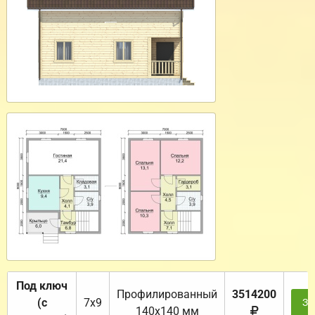
Под ключ
Профилированный
3514200
(с
7х9
За
140х140 мм