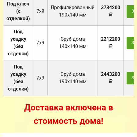
Под ключ
Профилированный
3734200
(с
7х9
За
190х140 мм
отделкой)
Под
усадку
Cруб дома
2212200
7х9
За
(без
140х140 мм
отделки)
Под
усадку
Cруб дома
2443200
7х9
За
(без
190х140 мм
отделки)
Доставка включена в
стоимость дома!