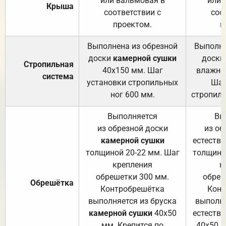
или вальмовая в
или 
Крыша
соответствии с
соо
проектом.
п
Выполнена из обрезной
Выполне
доски
камерной сушки
доски
Стропильная
40х150 мм. Шаг
влажно
система
установки стропильных
Шаг
ног 600 мм.
стропиль
Выполняется
Вы
из обрезной доски
из об
камерной сушки
естеств
толщиной 20-22 мм. Шаг
толщино
крепления
к
обрешетки 300 мм.
обреш
Обрешётка
Контробрешётка
Конт
выполняется из бруска
выполня
камерной сушки
40х50
естеств
мм. Крепится по
40х50 м