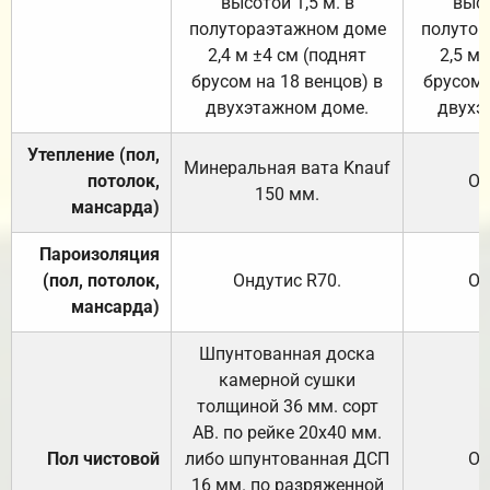
высотой 1,5 м. в
высо
полутораэтажном доме
полутор
2,4 м ±4 см (поднят
2,5 м 
брусом на 18 венцов) в
брусом 
двухэтажном доме.
двухэ
Утепление (пол,
Минеральная вата
Knauf
потолок,
От
150
мм.
мансарда)
Пароизоляция
(пол, потолок,
Ондутис
R70
.
От
мансарда)
Шпунтованная доска
камерной сушки
толщиной 36 мм. сорт
АВ. по рейке 20х40 мм.
Пол чистовой
либо шпунтованная ДСП
От
16 мм. по разряженной