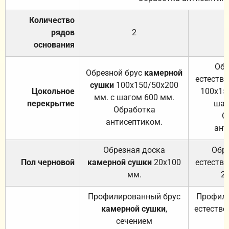
Количество
рядов
2
основания
Обр
Обрезной брус
камерной
естеств
сушки
100х150/50х200
Цокольное
100х15
мм. с шагом 600 мм.
перекрытие
шаг
Обработка
О
антисептиком.
ант
Обрезная доска
Обр
Пол черновой
камерной сушки
20х100
естеств
мм.
2
Профилированный брус
Профили
камерной сушки
,
естестве
сечением
с