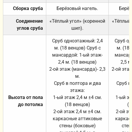
Сборка сруба
Берёзовый нагель.
Берёз
Соединение
«Тёплый угол» (коренной
«Тёплый 
углов сруба
шип).
Сруб одноэтажный: 2,4
Сруб од
м. (18 венцов) Сруб с
м. (18
мансардой: 1-ый этаж-
мансард
2,4 м. (18 венцов)
2,5 м
2-ой этаж (мансарда)- 2,3
2-ой этаж
м.
Сруб в полтора и два
Сруб в
этажа:
Высота от пола
1-ый этаж 2,4 м ±4 см.
1-ый эт
до потолка
(18 венцов)
(1
2-ой этаж 2,4 м ±4 см.
2-ой эт
каркасные аттиковые
каркас
стены (боковые)
стен