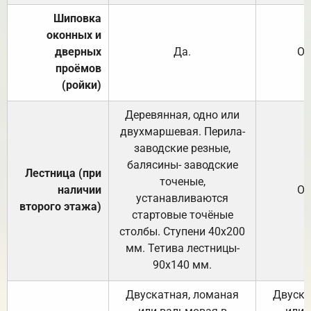
Шиповка
оконных и
дверных
Да.
От
проёмов
(ройки)
Деревянная, одно или
двухмаршевая. Перила-
заводские резные,
балясины- заводские
Лестница (при
точеные,
наличии
От
устанавливаются
второго этажа)
стартовые точёные
столбы. Ступени 40х200
мм. Тетива лестницы-
90х140 мм.
Двускатная, ломаная
Двуска