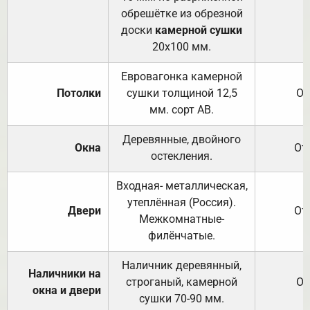
обрешётке из обрезной
доски
камерной сушки
20х100 мм.
Евровагонка камерной
Потолки
сушки толщиной 12,5
От
мм. сорт АВ.
Деревянные, двойного
Окна
От
остекления.
Входная- металлическая,
утеплённая (Россия).
Двери
От
Межкомнатные-
филёнчатые.
Наличник деревянный,
Наличники на
строганый, камерной
От
окна и двери
сушки 70-90 мм.