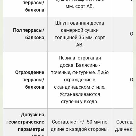
террасы/
мм. сорт АВ.
балкона
Шпунтованная доска
Пол террасы/
камерной сушки
От
балкона
толщиной 36 мм. сорт
АВ.
Перила- строганая
доска. Балясины-
Ограждение
точеные, фигурные. Либо
террасы/
ограждение в
От
балкона
скандинавском стиле.
Устанавливаются
ступени у входа.
Допуск на
геометрические
Составляет +/- 50 мм по
Составля
параметры
длине с каждой стороны.
длине с 