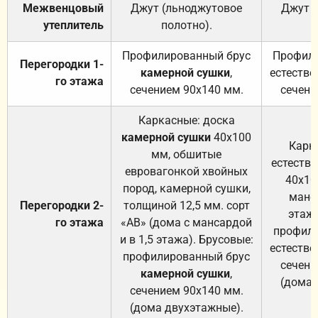
Межвенцовый
Джут (льноджутовое
Джут 
утеплитель
полотно).
п
Профилированный брус
Профили
Перегородки 1-
камерной сушки
,
естестве
го этажа
сечением 90х140 мм.
сечени
Каркасные: доска
камерной сушки
40х100
Карк
мм, обшитые
естеств
евровагонкой хвойных
40х10
пород, камерной сушки,
манса
Перегородки 2-
толщиной 12,5 мм. сорт
этажа
го этажа
«АВ» (дома с мансардой
профили
и в 1,5 этажа). Брусовые:
естестве
профилированный брус
сечени
камерной сушки
,
(дома 
сечением 90х140 мм.
(дома двухэтажные).