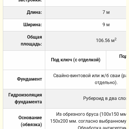
Длина:
7 м
Ширина:
9 м
Общая
2
106.56 м
площадь:
Под 
Под ключ (с отделкой)
Свайно-винтовой или ж/б сваи (р
Фундамент
отдельно).
Гидроизоляция
Рубероид в два слоя
фундамента
Из обрезного бруса (100х150 мм.
Основание
150х200 мм. согласно выбранному с
(обвязка)
Обработка антисептик