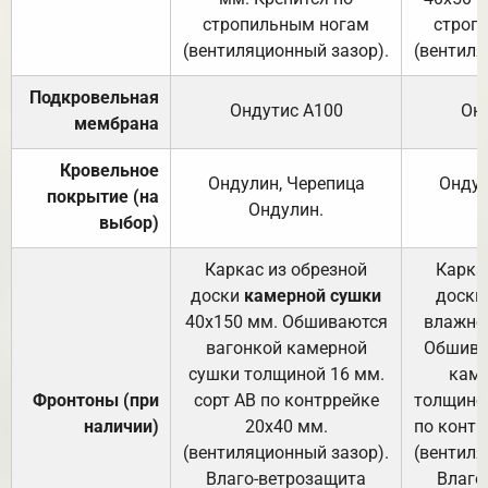
стропильным ногам
строп
(вентиляционный зазор).
(вентиля
Подкровельная
Ондутис А100
Он
мембрана
Кровельное
Ондулин, Черепица
Ондул
покрытие (на
Ондулин.
выбор)
Каркас из обрезной
Карка
доски
камерной сушки
доски
40х150 мм. Обшиваются
влажно
вагонкой камерной
Обшива
сушки толщиной 16 мм.
каме
Фронтоны (при
сорт АВ по контррейке
толщиной
наличии)
20х40 мм.
по контр
(вентиляционный зазор).
(вентиля
Влаго-ветрозащита
Влаго