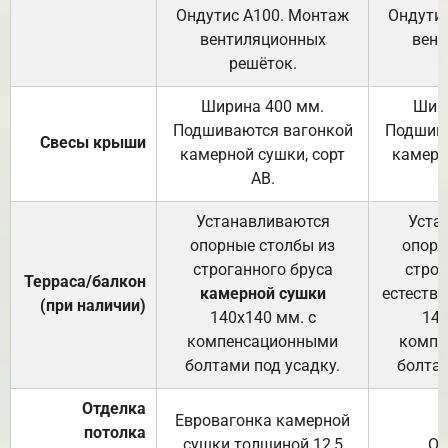
Ондутис А100. Монтаж
Ондути
вентиляционных
вент
решёток.
Ширина 400 мм.
Шир
Подшиваются вагонкой
Подшива
Свесы крыши
камерной сушки, сорт
камерн
АВ.
Устанавливаются
Уста
опорные столбы из
опорн
строганного бруса
строг
Терраса/балкон
камерной сушки
естеств
(при наличии)
140х140 мм. с
140
компенсационными
компе
болтами под усадку.
болтам
Отделка
Евровагонка камерной
потолка
сушки толщиной 12,5
От