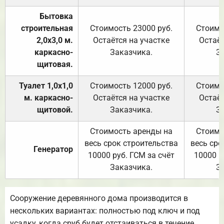
Бытовка
строительная
Стоимость 23000 руб.
Стоимо
2,0х3,0 м.
Остаётся на участке
Остаёт
каркасно-
Заказчика.
З
щитовая.
Туалет 1,0х1,0
Стоимость 12000 руб.
Стоимо
м. каркасно-
Остаётся на участке
Остаёт
щитовой.
Заказчика.
З
Стоимость аренды на
Стоимо
весь срок строительства
весь сро
Генератор
10000 руб. ГСМ за счёт
10000 р
Заказчика.
З
Сооружение деревянного дома производится в
нескольких вариантах: полностью под ключ и под
усадку, когда сруб будет отстаиваться в течение