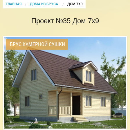
ГЛАВНАЯ
ДОМА ИЗ БРУСА
CURRENT:
ДОМ 7Х9
Проект №35 Дом 7х9
БРУС КАМЕРНОЙ СУШКИ