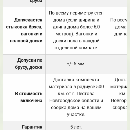
сруба
По всему периметру стен
Допускается
дома (если ширина и
По всему
стыковка бруса,
длина дома более 6,0
дома (
вагонки и
метров). Вагонки и
длина 
половой доски
доски пола в каждой
отдельной комнате.
Допуски по
+/- 5 мм.
брусу, доске
Доставка комплекта
Достав
материала в радиусе 500
материал
В стоимость
км. от г. Пестова
км. 
включена
Новгородской области и
Новгоро
сборка дома на вашем
сборка
участке.
Гарантия
5 лет.