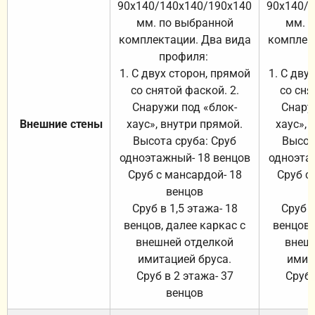
90х140/140х140/190х140
90х140/
мм. по выбранной
мм. 
комплектации. Два вида
комплек
профиля:
п
1. С двух сторон, прямой
1. С дву
со снятой фаской. 2.
со сня
Снаружи под «блок-
Снару
Внешние стены
хаус», внутри прямой.
хаус», 
Высота сруба: Сруб
Высот
одноэтажный- 18 венцов
одноэта
Сруб с мансардой- 18
Сруб с
венцов
Сруб в 1,5 этажа- 18
Сруб в
венцов, далее каркас с
венцов,
внешней отделкой
внеш
имитацией бруса.
имит
Сруб в 2 этажа- 37
Сруб 
венцов